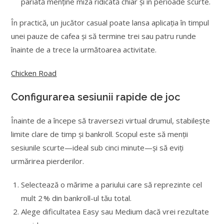
pariată menține miza ridicată chiar și în perioade scurte.
În practică, un jucător casual poate lansa aplicația în timpul
unei pauze de cafea și să termine trei sau patru runde
înainte de a trece la următoarea activitate.
Chicken Road
Configurarea sesiunii rapide de joc
Înainte de a începe să traversezi virtual drumul, stabilește
limite clare de timp și bankroll. Scopul este să menții
sesiunile scurte—ideal sub cinci minute—și să eviți
urmărirea pierderilor.
Selectează o mărime a pariului care să reprezinte cel
mult 2 % din bankroll-ul tău total.
Alege dificultatea Easy sau Medium dacă vrei rezultate