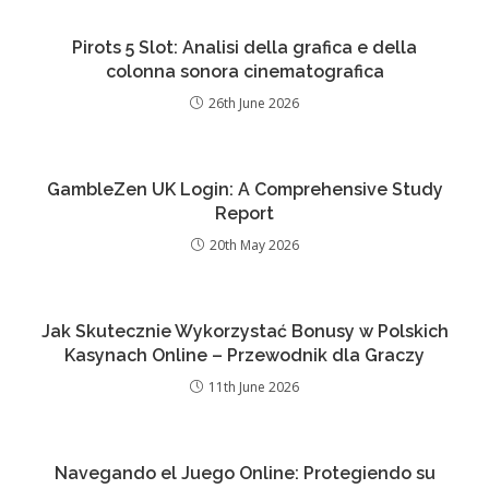
Pirots 5 Slot: Analisi della grafica e della
colonna sonora cinematografica
26th June 2026
GambleZen UK Login: A Comprehensive Study
Report
20th May 2026
Jak Skutecznie Wykorzystać Bonusy w Polskich
Kasynach Online – Przewodnik dla Graczy
11th June 2026
Navegando el Juego Online: Protegiendo su