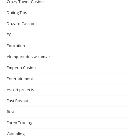
Crazy Tower Сasino
Dating Tips
Dazard Casino
EC
Education
elemporiodelvw.com.ar
Emperia Casino
Entertainment
escort projects
Fast Payouts
first
Forex Trading
Gambling