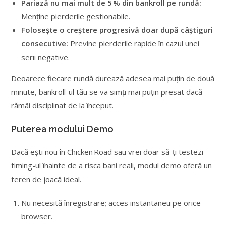
Pariază nu mai mult de 5 % din bankroll pe rundă:
Menține pierderile gestionabile.
Folosește o creștere progresivă doar după câștiguri
consecutive:
Previne pierderile rapide în cazul unei
serii negative.
Deoarece fiecare rundă durează adesea mai puțin de două
minute, bankroll-ul tău se va simți mai puțin presat dacă
rămâi disciplinat de la început.
Puterea modului Demo
Dacă ești nou în Chicken Road sau vrei doar să-ți testezi
timing-ul înainte de a risca bani reali, modul demo oferă un
teren de joacă ideal.
Nu necesită înregistrare; acces instantaneu pe orice
browser.