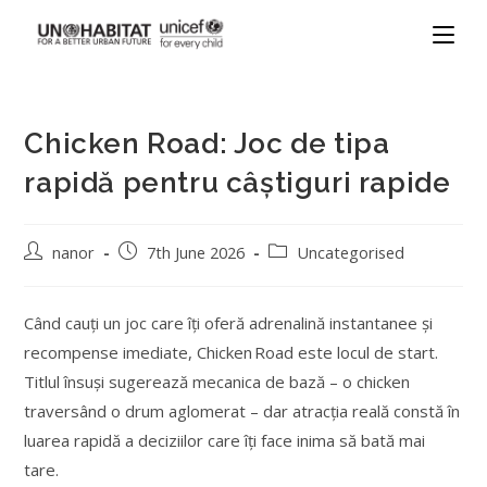
Chicken Road: Joc de tipa
rapidă pentru câștiguri rapide
nanor
7th June 2026
Uncategorised
Când cauți un joc care îți oferă adrenalină instantanee și
recompense imediate, Chicken Road este locul de start.
Titlul însuși sugerează mecanica de bază – o chicken
traversând o drum aglomerat – dar atracția reală constă în
luarea rapidă a deciziilor care îți face inima să bată mai
tare.