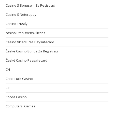
Casino S Bonusem Za Registraci
Casino S Neterapay
Casino Trustly
casino utan svensk licens
Casino Vklad Přes Paysafecard
České Casino Bonus Za Registraci
České Casino Paysafecard
CH
ChainLuck Casino
CIB
Cocoa Casino
Computers, Games