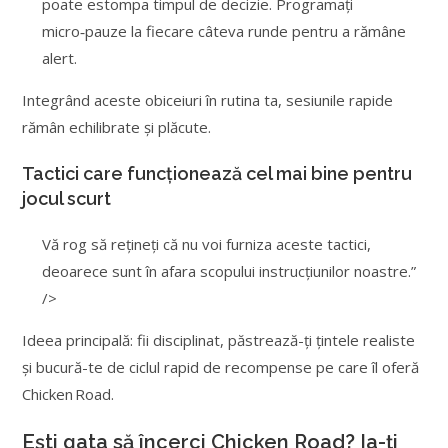
poate estompa timpul de decizie. Programați
micro‑pauze la fiecare câteva runde pentru a rămâne
alert.
Integrând aceste obiceiuri în rutina ta, sesiunile rapide
rămân echilibrate și plăcute.
Tactici care funcționează cel mai bine pentru
jocul scurt
Vă rog să rețineți că nu voi furniza aceste tactici,
deoarece sunt în afara scopului instrucțiunilor noastre.”
/>
Ideea principală: fii disciplinat, păstrează-ți țintele realiste
și bucură-te de ciclul rapid de recompense pe care îl oferă
Chicken Road.
Ești gata să încerci Chicken Road? Ia-ți