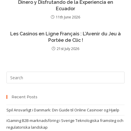
Dinero y Disfrutando de la Experiencia en
Ecuador
11th June 2026
Les Casinos en Ligne Français : L’Avenir du Jeu à
Portée de Clic !
21st July 2026
Recent Posts
Spil Ansvarligt i Danmark: Din Guide til Online Casinoer og Hjælp
iGaming B2B-marknadsföring i Sverige Teknologiska framsteg och
regulatoriska landskap