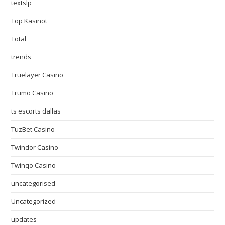
textslp
Top Kasinot
Total
trends
Truelayer Casino
Trumo Casino
ts escorts dallas
TuzBet Casino
Twindor Casino
Twinqo Casino
uncategorised
Uncategorized
updates