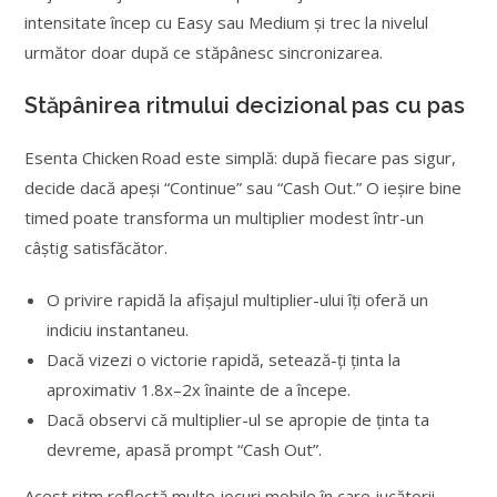
intensitate încep cu Easy sau Medium și trec la nivelul
următor doar după ce stăpânesc sincronizarea.
Stăpânirea ritmului decizional pas cu pas
Esenta Chicken Road este simplă: după fiecare pas sigur,
decide dacă apeși “Continue” sau “Cash Out.” O ieșire bine
timed poate transforma un multiplier modest într-un
câștig satisfăcător.
O privire rapidă la afișajul multiplier-ului îți oferă un
indiciu instantaneu.
Dacă vizezi o victorie rapidă, setează-ți ținta la
aproximativ 1.8x–2x înainte de a începe.
Dacă observi că multiplier-ul se apropie de ținta ta
devreme, apasă prompt “Cash Out”.
Acest ritm reflectă multe jocuri mobile în care jucătorii