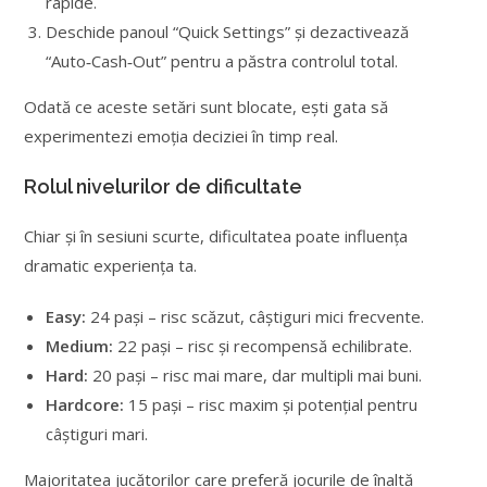
rapide.
Deschide panoul “Quick Settings” și dezactivează
“Auto‑Cash‑Out” pentru a păstra controlul total.
Odată ce aceste setări sunt blocate, ești gata să
experimentezi emoția deciziei în timp real.
Rolul nivelurilor de dificultate
Chiar și în sesiuni scurte, dificultatea poate influența
dramatic experiența ta.
Easy:
24 pași – risc scăzut, câștiguri mici frecvente.
Medium:
22 pași – risc și recompensă echilibrate.
Hard:
20 pași – risc mai mare, dar multipli mai buni.
Hardcore:
15 pași – risc maxim și potențial pentru
câștiguri mari.
Majoritatea jucătorilor care preferă jocurile de înaltă