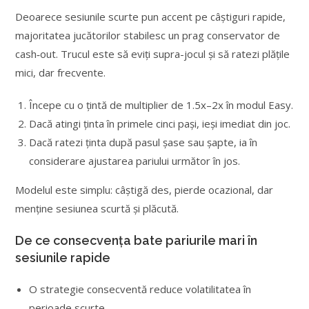
Deoarece sesiunile scurte pun accent pe câștiguri rapide,
majoritatea jucătorilor stabilesc un prag conservator de
cash‑out. Trucul este să eviți supra-jocul și să ratezi plățile
mici, dar frecvente.
Începe cu o țintă de multiplier de 1.5x–2x în modul Easy.
Dacă atingi ținta în primele cinci pași, ieși imediat din joc.
Dacă ratezi ținta după pasul șase sau șapte, ia în
considerare ajustarea pariului următor în jos.
Modelul este simplu: câștigă des, pierde ocazional, dar
menține sesiunea scurtă și plăcută.
De ce consecvența bate pariurile mari în
sesiunile rapide
O strategie consecventă reduce volatilitatea în
perioade scurte.