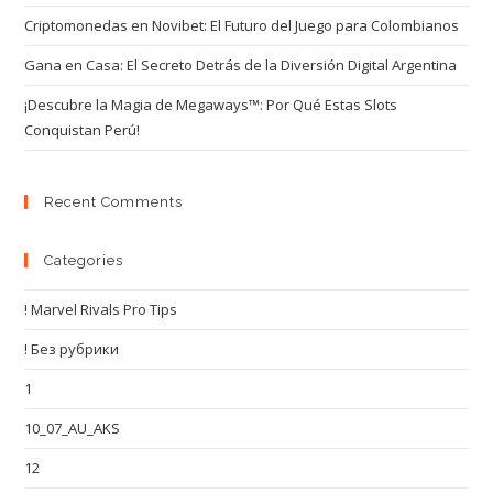
Criptomonedas en Novibet: El Futuro del Juego para Colombianos
Gana en Casa: El Secreto Detrás de la Diversión Digital Argentina
¡Descubre la Magia de Megaways™: Por Qué Estas Slots
Conquistan Perú!
Recent Comments
Categories
! Marvel Rivals Pro Tips
! Без рубрики
1
10_07_AU_AKS
12