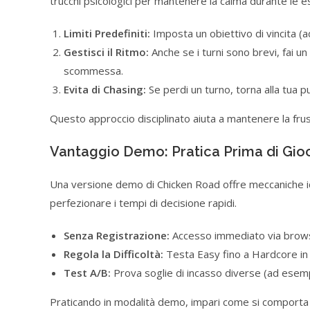
trucchi psicologici per mantenere la calma durante le es
Limiti Predefiniti:
Imposta un obiettivo di vincita (
Gestisci il Ritmo:
Anche se i turni sono brevi, fai un
scommessa.
Evita di Chasing:
Se perdi un turno, torna alla tua p
Questo approccio disciplinato aiuta a mantenere la frust
Vantaggio Demo: Pratica Prima di Gi
Una versione demo di Chicken Road offre meccaniche i
perfezionare i tempi di decisione rapidi.
Senza Registrazione:
Accesso immediato via browse
Regola la Difficoltà:
Testa Easy fino a Hardcore in 
Test A/B:
Prova soglie di incasso diverse (ad esempi
Praticando in modalità demo, impari come si comporta il 