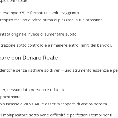
plosioni rapide:
ad esempio €5) e fermati una volta raggiunto.
 respiro tra uno e l’altro prima di piazzare la tua prossima
untata originale invece di aumentare subito.
razione sotto controllo e a rimanere entro i limiti del bankroll.
ocare con Denaro Reale
dentiche senza rischiare soldi veri—uno strumento essenziale pe
r; nessun dato personale richiesto.
pochi minuti.
o incassa a 2× vs 4×) e osserva rapporti di vincita/perdita.
moltiplicatore sotto varie difficoltà e perfezioni i tempi per il