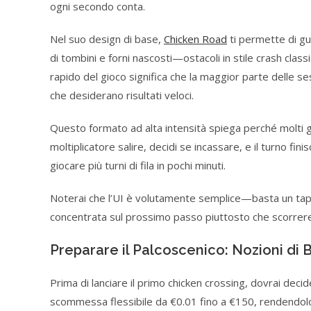
ogni secondo conta.
Nel suo design di base,
Chicken Road
ti permette di gu
di tombini e forni nascosti—ostacoli in stile crash cla
rapido del gioco significa che la maggior parte delle se
che desiderano risultati veloci.
Questo formato ad alta intensità spiega perché molti gi
moltiplicatore salire, decidi se incassare, e il turno fin
giocare più turni di fila in pochi minuti.
Noterai che l’UI è volutamente semplice—basta un tap p
concentrata sul prossimo passo piuttosto che scorrere
Preparare il Palcoscenico: Nozioni di
Prima di lanciare il primo chicken crossing, dovrai de
scommessa flessibile da €0.01 fino a €150, rendendolo ac