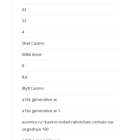
32
33
4
5bet Casino
6084 done
8
8,6
8ty8 Casino
a16z generative ai
a16z generative ai 1
acomics.ru~kazino-riobet-rabotchee-zerkalo-na-
segodnya 100