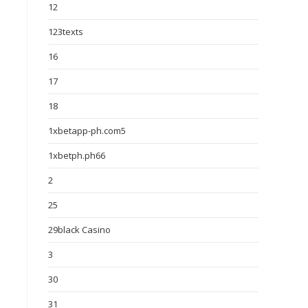
12
123texts
16
17
18
1xbetapp-ph.com5
1xbetph.ph66
2
25
29black Casino
3
30
31