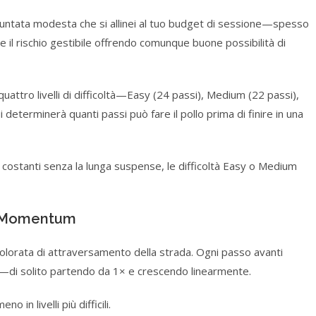
puntata modesta che si allinei al tuo budget di sessione—spesso
e il rischio gestibile offrendo comunque buone possibilità di
uattro livelli di difficoltà—Easy (24 passi), Medium (22 passi),
 determinerà quanti passi può fare il pollo prima di finire in una
e costanti senza la lunga suspense, le difficoltà Easy o Medium
o Momentum
 colorata di attraversamento della strada. Ogni passo avanti
le—di solito partendo da 1× e crescendo linearmente.
 in livelli più difficili.