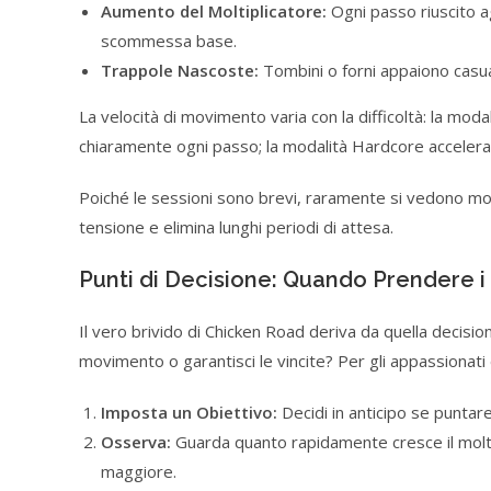
Aumento del Moltiplicatore:
Ogni passo riuscito a
scommessa base.
Trappole Nascoste:
Tombini o forni appaiono casu
La velocità di movimento varia con la difficoltà: la mod
chiaramente ogni passo; la modalità Hardcore accelera
Poiché le sessioni sono brevi, raramente si vedono mo
tensione e elimina lunghi periodi di attesa.
Punti di Decisione: Quando Prendere 
Il vero brivido di Chicken Road deriva da quella decision
movimento o garantisci le vincite? Per gli appassionati d
Imposta un Obiettivo:
Decidi in anticipo se puntare
Osserva:
Guarda quanto rapidamente cresce il moltip
maggiore.