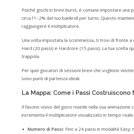
Poiché giochi in brevi burst, è comune impostare una 
circa l’1–2% del tuo bankroll per turno. Questo mantien
raggiungere il moltiplicatore.
Una volta impostata la scommessa, ti trovi di fronte a q
Hard (20 passi) e Hardcore (15 passi). La tua scelta qui
trappola.
Per quei giocatori di sessioni brevi che vogliono vincit
sono punti di partenza ideali.
La Mappa: Come i Passi Costruiscon
Il fascino visivo del gioco risiede nella sua animazione
incrementa il moltiplicatore visualizzato in tempo rea
Numero di Passi:
Fino a 24 passi in modalità Easy; meno