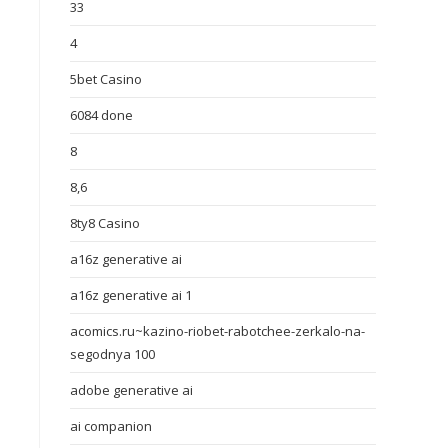
33
4
5bet Casino
6084 done
8
8,6
8ty8 Casino
a16z generative ai
a16z generative ai 1
acomics.ru~kazino-riobet-rabotchee-zerkalo-na-
segodnya 100
adobe generative ai
ai companion