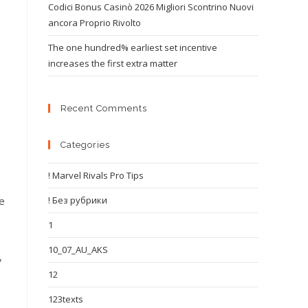
Codici Bonus Casinò 2026 Migliori Scontrino Nuovi
ancora Proprio Rivolto
The one hundred% earliest set incentive
increases the first extra matter
Recent Comments
Categories
! Marvel Rivals Pro Tips
ie
! Без рубрики
1
10_07_AU_AKS
,
12
123texts