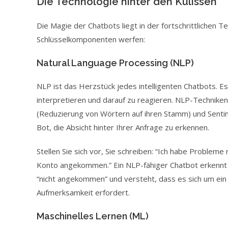
Die Technologie hinter den Kulissen
Die Magie der Chatbots liegt in der fortschrittlichen Te
Schlüsselkomponenten werfen:
Natural Language Processing (NLP)
NLP ist das Herzstück jedes intelligenten Chatbots. E
interpretieren und darauf zu reagieren. NLP-Technike
(Reduzierung von Wörtern auf ihren Stamm) und Sent
Bot, die Absicht hinter Ihrer Anfrage zu erkennen.
Stellen Sie sich vor, Sie schreiben: “Ich habe Probleme
Konto angekommen.” Ein NLP-fähiger Chatbot erkennt d
“nicht angekommen” und versteht, dass es sich um ein 
Aufmerksamkeit erfordert.
Maschinelles Lernen (ML)