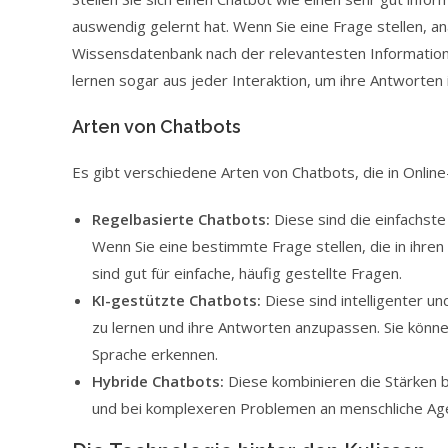
auswendig gelernt hat. Wenn Sie eine Frage stellen, an
Wissensdatenbank nach der relevantesten Information 
lernen sogar aus jeder Interaktion, um ihre Antworten
Arten von Chatbots
Es gibt verschiedene Arten von Chatbots, die in Onlin
Regelbasierte Chatbots:
Diese sind die einfachste
Wenn Sie eine bestimmte Frage stellen, die in ihren 
sind gut für einfache, häufig gestellte Fragen.
KI-gestützte Chatbots:
Diese sind intelligenter un
zu lernen und ihre Antworten anzupassen. Sie kön
Sprache erkennen.
Hybride Chatbots:
Diese kombinieren die Stärken b
und bei komplexeren Problemen an menschliche Age