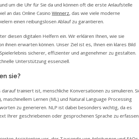
d um die Uhr für Sie da und können oft die erste Anlaufstelle
iel an das Online Casino
Winnerz
, das wie viele moderne
ielern einen reibungslosen Ablauf zu garantieren.
ter diesen digitalen Helfern ein. Wir erklären Ihnen, wie sie
on ihnen erwarten können. Unser Ziel ist es, Ihnen ein klares Bild
Spielerlebnis sicherer, effizienter und angenehmer zu gestalten.
chnelle Unterstützung essenziell.
en sie?
arauf trainiert ist, menschliche Konversationen zu simulieren. S
KI), maschinellem Lernen (ML) und Natural Language Processing
orten zu generieren. NLP ist dabei besonders wichtig, da es
ext Ihrer geschriebenen oder gesprochenen Sprache zu erfassen
ormierten Assistenten vor, der Tausende von Anleitungen und FAQs