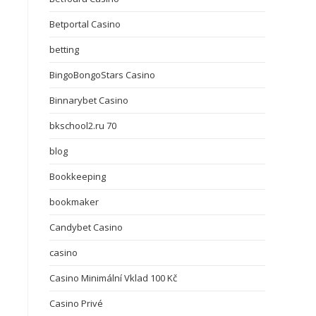
Betportal Casino
betting
BingoBongoStars Casino
Binnarybet Casino
bkschool2.ru 70
blog
Bookkeeping
bookmaker
Candybet Casino
casino
Casino Minimální Vklad 100 Kč
Casino Privé