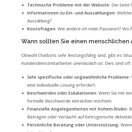
Technische Probleme mit der Website:
Die Seite l
Informationen zu Ein- und Auszahlungen:
Welche 
Auszahlung?
Kontofragen:
Wie ändere ich mein Passwort? Wo fi
Wann sollten Sie einen menschlichen
Obwohl Chatbots sehr leistungsfähig sind, gibt es Situ
Kundendienstmitarbeiter unerlässlich ist. Dies sind of
Sehr spezifische oder ungewöhnliche Probleme:
eine individuelle Lösung erfordert.
Beschwerden oder Eskalationen:
Wenn Sie mit ein
formelle Beschwerde einreichen möchten.
Finanzielle Angelegenheiten mit hohem Risiko:
B
Beträgen oder Verdacht auf betrügerische Aktivität
Persönliche Beratung oder Unterstützung:
Wenn 