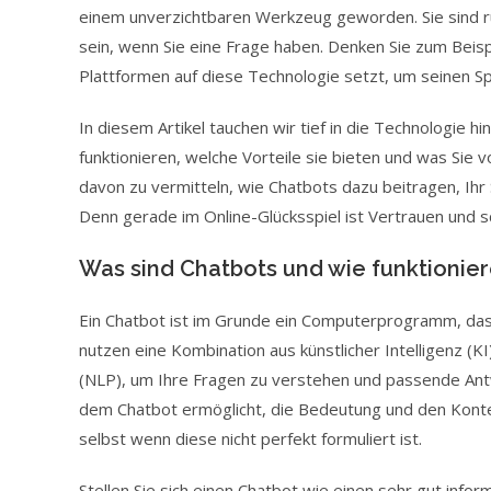
einem unverzichtbaren Werkzeug geworden. Sie sind run
sein, wenn Sie eine Frage haben. Denken Sie zum Beisp
Plattformen auf diese Technologie setzt, um seinen Sp
In diesem Artikel tauchen wir tief in die Technologie hin
funktionieren, welche Vorteile sie bieten und was Sie v
davon zu vermitteln, wie Chatbots dazu beitragen, Ihr 
Denn gerade im Online-Glücksspiel ist Vertrauen und s
Was sind Chatbots und wie funktionier
Ein Chatbot ist im Grunde ein Computerprogramm, das d
nutzen eine Kombination aus künstlicher Intelligenz (
(NLP), um Ihre Fragen zu verstehen und passende Antw
dem Chatbot ermöglicht, die Bedeutung und den Kont
selbst wenn diese nicht perfekt formuliert ist.
Stellen Sie sich einen Chatbot wie einen sehr gut inf