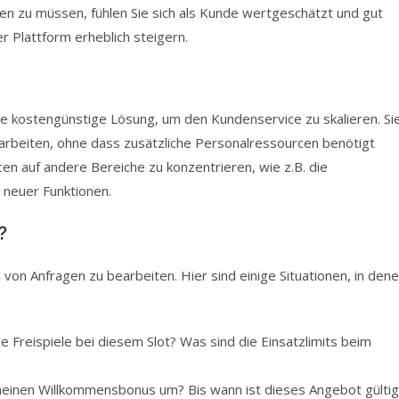
ten zu müssen, fühlen Sie sich als Kunde wertgeschätzt und gut
r Plattform erheblich steigern.
ne kostengünstige Lösung, um den Kundenservice zu skalieren. Si
earbeiten, ohne dass zusätzliche Personalressourcen benötigt
en auf andere Bereiche zu konzentrieren, wie z.B. die
 neuer Funktionen.
?
von Anfragen zu bearbeiten. Hier sind einige Situationen, in den
e Freispiele bei diesem Slot? Was sind die Einsatzlimits beim
einen Willkommensbonus um? Bis wann ist dieses Angebot gültig