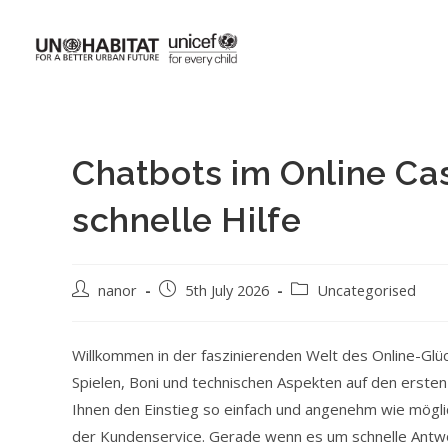
Chatbots im Online Casi
schnelle Hilfe
nanor
5th July 2026
Uncategorised
Willkommen in der faszinierenden Welt des Online-Glück
Spielen, Boni und technischen Aspekten auf den ersten 
Ihnen den Einstieg so einfach und angenehm wie möglich
der Kundenservice. Gerade wenn es um schnelle Antwor