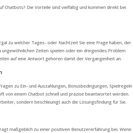
uf Chatbots? Die Vorteile sind vielfältig und kommen direkt bei
 Egal zu welcher Tages- oder Nachtzeit Sie eine Frage haben, der
 zu ungewöhnlichen Zeiten spielen oder ein dringendes Problem
iten auf eine Antwort gehören damit der Vergangenheit an.
n
Fragen zu Ein- und Auszahlungen, Bonusbedingungen, Spielregeln
ft von einem Chatbot schnell und präzise beantwortet werden.
rbeiter, sondern beschleunigt auch die Lösungsfindung für Sie.
trägt maßgeblich zu einer positiven Benutzererfahrung bei. Wenn