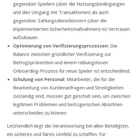
gegenüber Spielern (über die Nutzungsbedingungen
und den Umgang mit Transaktionen) als auch
gegenüber Zahlungsdienstleistern (über die
implementierten Sicherheitsmaßnahmen) ist Vertrauen
aufzubauen.
Optimierung von Verifizierungsprozessen:
Die
Balance zwischen gründlicher Verifizierung zur
Betrugsprävention und einem reibungslosen
Onboarding-Prozess für neue Spieler ist entscheidend.
Schulung von Personal:
Mitarbeiter, die für die
Bearbeitung von Kundenanfragen und Streitigkeiten
zuständig sind, müssen gut geschult sein, um zwischen
legitimen Problemen und betrügerischen Absichten
unterscheiden zu können.
Letztendlich liegt die Verantwortung bei allen Beteiligten,
ein sicheres und faires Umfeld zu schaffen. Für