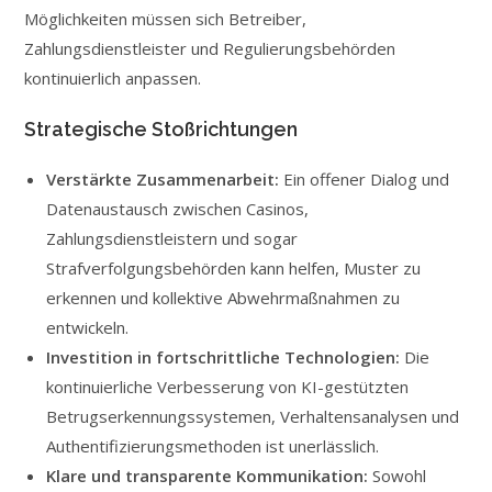
Möglichkeiten müssen sich Betreiber,
Zahlungsdienstleister und Regulierungsbehörden
kontinuierlich anpassen.
Strategische Stoßrichtungen
Verstärkte Zusammenarbeit:
Ein offener Dialog und
Datenaustausch zwischen Casinos,
Zahlungsdienstleistern und sogar
Strafverfolgungsbehörden kann helfen, Muster zu
erkennen und kollektive Abwehrmaßnahmen zu
entwickeln.
Investition in fortschrittliche Technologien:
Die
kontinuierliche Verbesserung von KI-gestützten
Betrugserkennungssystemen, Verhaltensanalysen und
Authentifizierungsmethoden ist unerlässlich.
Klare und transparente Kommunikation:
Sowohl