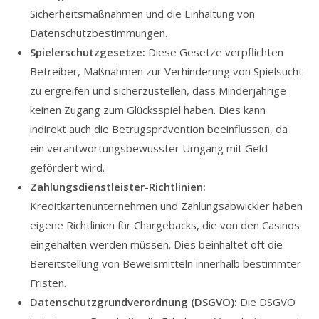
Sicherheitsmaßnahmen und die Einhaltung von
Datenschutzbestimmungen.
Spielerschutzgesetze:
Diese Gesetze verpflichten
Betreiber, Maßnahmen zur Verhinderung von Spielsucht
zu ergreifen und sicherzustellen, dass Minderjährige
keinen Zugang zum Glücksspiel haben. Dies kann
indirekt auch die Betrugsprävention beeinflussen, da
ein verantwortungsbewusster Umgang mit Geld
gefördert wird.
Zahlungsdienstleister-Richtlinien:
Kreditkartenunternehmen und Zahlungsabwickler haben
eigene Richtlinien für Chargebacks, die von den Casinos
eingehalten werden müssen. Dies beinhaltet oft die
Bereitstellung von Beweismitteln innerhalb bestimmter
Fristen.
Datenschutzgrundverordnung (DSGVO):
Die DSGVO