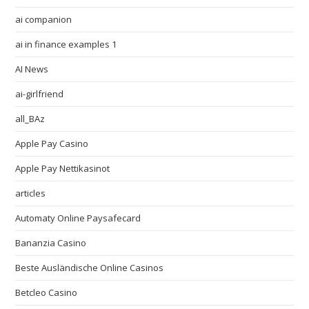
ai companion
ai in finance examples 1
AI News
ai-girlfriend
all_BAz
Apple Pay Casino
Apple Pay Nettikasinot
articles
Automaty Online Paysafecard
Bananzia Casino
Beste Ausländische Online Casinos
Betcleo Casino