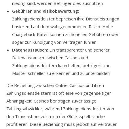
niedrig sind, werden Betrüger dies ausnutzen.
Gebühren und Risikobewertung:
Zahlungsdienstleister bepreisen ihre Dienstleistungen
basierend auf dem wahrgenommenen Risiko. Hohe
Chargeback-Raten können zu höheren Gebühren oder
sogar zur Kündigung von Verträgen führen.
Datenaustausch:
Ein transparenter und sicherer
Datenaustausch zwischen Casinos und
Zahlungsdienstleistern kann helfen, betrügerische
Muster schneller zu erkennen und zu unterbinden.
Die Beziehung zwischen Online-Casinos und ihren
Zahlungsdienstleistern ist oft eine von gegenseitiger
Abhängigkeit. Casinos benötigen zuverlässige
Zahlungsabwickler, während Zahlungsdienstleister von
den Transaktionsvolumina der Glücksspielbranche
profitieren. Diese Beziehung muss jedoch auf Vertrauen