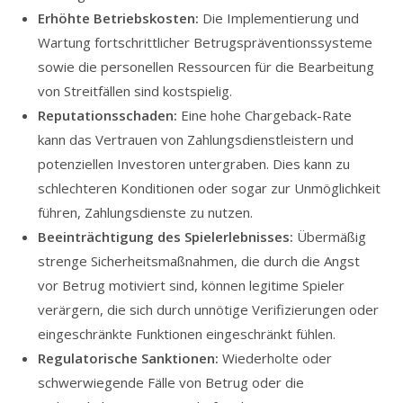
Erhöhte Betriebskosten:
Die Implementierung und
Wartung fortschrittlicher Betrugspräventionssysteme
sowie die personellen Ressourcen für die Bearbeitung
von Streitfällen sind kostspielig.
Reputationsschaden:
Eine hohe Chargeback-Rate
kann das Vertrauen von Zahlungsdienstleistern und
potenziellen Investoren untergraben. Dies kann zu
schlechteren Konditionen oder sogar zur Unmöglichkeit
führen, Zahlungsdienste zu nutzen.
Beeinträchtigung des Spielerlebnisses:
Übermäßig
strenge Sicherheitsmaßnahmen, die durch die Angst
vor Betrug motiviert sind, können legitime Spieler
verärgern, die sich durch unnötige Verifizierungen oder
eingeschränkte Funktionen eingeschränkt fühlen.
Regulatorische Sanktionen:
Wiederholte oder
schwerwiegende Fälle von Betrug oder die