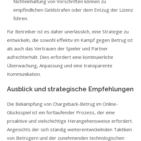
Nichteinhaltung von Vorschriften können zu
empfindlichen Geldstrafen oder dem Entzug der Lizenz
führen.
Für Betreiber ist es daher unerlässlich, eine Strategie zu
entwickeln, die sowohl effektiv im Kampf gegen Betrug ist
als auch das Vertrauen der Spieler und Partner
aufrechterhält. Dies erfordert eine kontinuierliche
Überwachung, Anpassung und eine transparente
Kommunikation.
Ausblick und strategische Empfehlungen
Die Bekämpfung von Chargeback-Betrug im Online-
Glücksspiel ist ein fortlaufender Prozess, der eine
proaktive und vielschichtige Herangehensweise erfordert.
Angesichts der sich ständig weiterentwickelnden Taktiken
von Betrügern und der zunehmenden technologischen