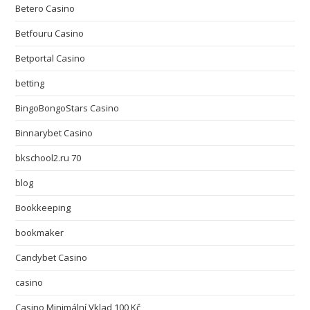
Betero Casino
Betfouru Casino
Betportal Casino
betting
BingoBongoStars Casino
Binnarybet Casino
bkschool2.ru 70
blog
Bookkeeping
bookmaker
Candybet Casino
casino
Casino Minimální Vklad 100 Kč