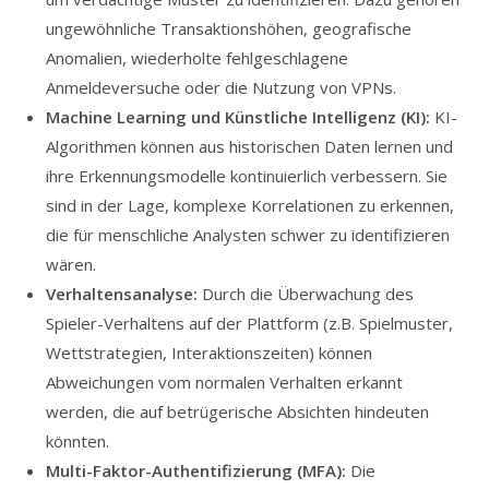
ungewöhnliche Transaktionshöhen, geografische
Anomalien, wiederholte fehlgeschlagene
Anmeldeversuche oder die Nutzung von VPNs.
Machine Learning und Künstliche Intelligenz (KI):
KI-
Algorithmen können aus historischen Daten lernen und
ihre Erkennungsmodelle kontinuierlich verbessern. Sie
sind in der Lage, komplexe Korrelationen zu erkennen,
die für menschliche Analysten schwer zu identifizieren
wären.
Verhaltensanalyse:
Durch die Überwachung des
Spieler-Verhaltens auf der Plattform (z.B. Spielmuster,
Wettstrategien, Interaktionszeiten) können
Abweichungen vom normalen Verhalten erkannt
werden, die auf betrügerische Absichten hindeuten
könnten.
Multi-Faktor-Authentifizierung (MFA):
Die