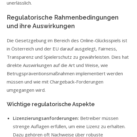
unerlässlich.
Regulatorische Rahmenbedingungen
und ihre Auswirkungen
Die Gesetzgebung im Bereich des Online-Glücksspiels ist
in Österreich und der EU darauf ausgelegt, Fairness,
Transparenz und Spielerschutz zu gewährleisten. Dies hat
direkte Auswirkungen auf die Art und Weise, wie
Betrugspräventionsmaßnahmen implementiert werden
müssen und wie mit Chargeback-Forderungen
umgegangen wird.
Wichtige regulatorische Aspekte
Lizenzierungsanforderungen:
Betreiber müssen
strenge Auflagen erfüllen, um eine Lizenz zu erhalten.
Dazu gehören oft Nachweise über robuste