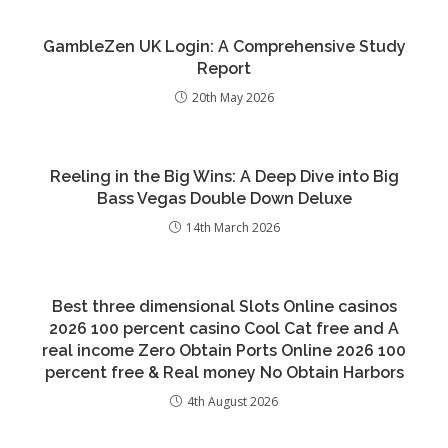
GambleZen UK Login: A Comprehensive Study
Report
20th May 2026
Reeling in the Big Wins: A Deep Dive into Big
Bass Vegas Double Down Deluxe
14th March 2026
Best three dimensional Slots Online casinos
2026 100 percent casino Cool Cat free and A
real income Zero Obtain Ports Online 2026 100
percent free & Real money No Obtain Harbors
4th August 2026