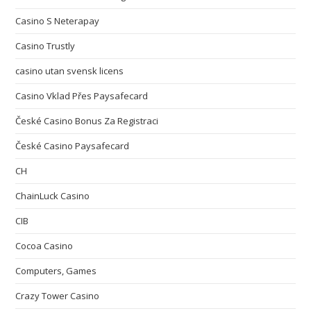
Casino S Neterapay
Casino Trustly
casino utan svensk licens
Casino Vklad Přes Paysafecard
České Casino Bonus Za Registraci
České Casino Paysafecard
CH
ChainLuck Casino
CIB
Cocoa Casino
Computers, Games
Crazy Tower Сasino