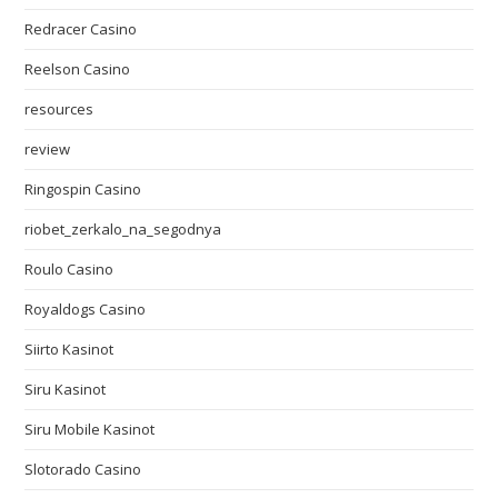
Redracer Casino
Reelson Casino
resources
review
Ringospin Casino
riobet_zerkalo_na_segodnya
Roulo Casino
Royaldogs Casino
Siirto Kasinot
Siru Kasinot
Siru Mobile Kasinot
Slotorado Casino