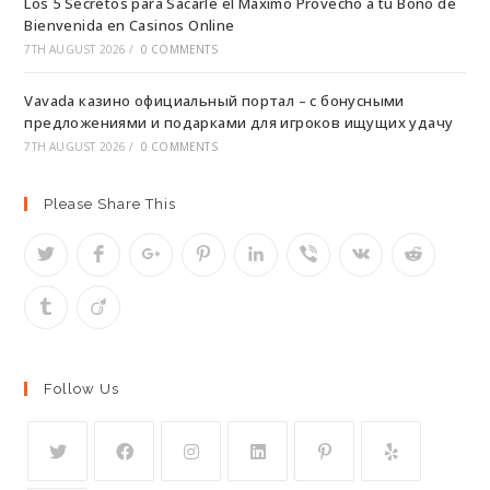
Los 5 Secretos para Sacarle el Máximo Provecho a tu Bono de
Bienvenida en Casinos Online
7TH AUGUST 2026
/
0 COMMENTS
Vavada казино официальный портал – с бонусными
предложениями и подарками для игроков ищущих удачу
7TH AUGUST 2026
/
0 COMMENTS
Please Share This
Follow Us