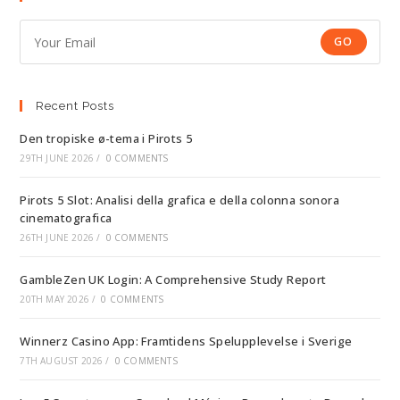
GO
Recent Posts
Den tropiske ø-tema i Pirots 5
29TH JUNE 2026
/
0 COMMENTS
Pirots 5 Slot: Analisi della grafica e della colonna sonora
cinematografica
26TH JUNE 2026
/
0 COMMENTS
GambleZen UK Login: A Comprehensive Study Report
20TH MAY 2026
/
0 COMMENTS
Winnerz Casino App: Framtidens Spelupplevelse i Sverige
7TH AUGUST 2026
/
0 COMMENTS