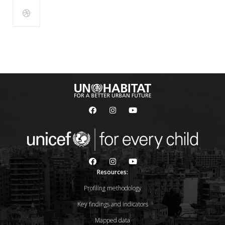
Resources:
Profiling methodology
Key findings and indicators
Mapped data