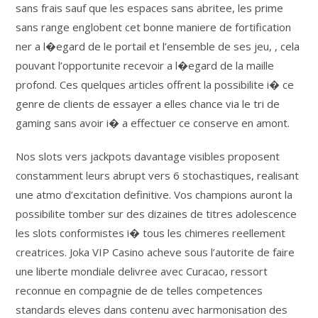
sans frais sauf que les espaces sans abritee, les prime
sans range englobent cet bonne maniere de fortification
ner a l�egard de le portail et l’ensemble de ses jeu, , cela
pouvant l’opportunite recevoir a l�egard de la maille
profond. Ces quelques articles offrent la possibilite i� ce
genre de clients de essayer a elles chance via le tri de
gaming sans avoir i� a effectuer ce conserve en amont.
Nos slots vers jackpots davantage visibles proposent
constamment leurs abrupt vers 6 stochastiques, realisant
une atmo d’excitation definitive. Vos champions auront la
possibilite tomber sur des dizaines de titres adolescence
les slots conformistes i� tous les chimeres reellement
creatrices. Joka VIP Casino acheve sous l’autorite de faire
une liberte mondiale delivree avec Curacao, ressort
reconnue en compagnie de de telles competences
standards eleves dans contenu avec harmonisation des