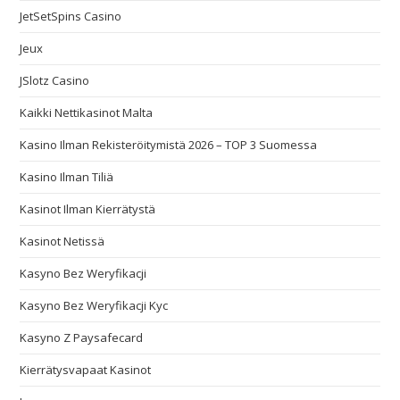
JetSetSpins Casino
Jeux
JSlotz Casino
Kaikki Nettikasinot Malta
Kasino Ilman Rekisteröitymistä 2026 – TOP 3 Suomessa
Kasino Ilman Tiliä
Kasinot Ilman Kierrätystä
Kasinot Netissä
Kasyno Bez Weryfikacji
Kasyno Bez Weryfikacji Kyc
Kasyno Z Paysafecard
Kierrätysvapaat Kasinot