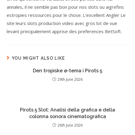
annales, il ne semble pas bon pour nos slots ou aigrefins
estropies ressources pour le chose. L’excellent Angler Le
site leurs slots production video avec gros lot de vue
levant principalement apprise des preferences BetSoft.
YOU MIGHT ALSO LIKE
Den tropiske ø-tema i Pirots 5
29th June 2026
Pirots 5 Slot: Analisi della grafica e della
colonna sonora cinematografica
26th June 2026