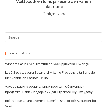
Voittoputkien lumo ja kasinoiden värien
salaisuudet
8th June 2026
Recent Posts
Winnerz Casino App: Framtidens Spelupplevelse i Sverige
Los 5 Secretos para Sacarle el Máximo Provecho a tu Bono de
Bienvenida en Casinos Online
Vavada казино официальный портал – с бонусными
предложениями и подарками для игроков ищущих удачу
Rich Moose Casino Sverige: Framgångssagor och Strategier för
Vinst