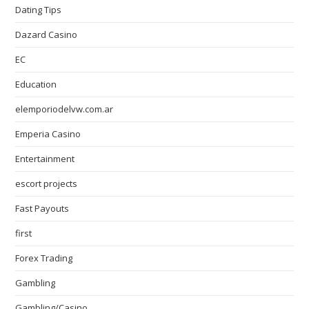
Dating Tips
Dazard Casino
EC
Education
elemporiodelvw.com.ar
Emperia Casino
Entertainment
escort projects
Fast Payouts
first
Forex Trading
Gambling
Gambling/Casino