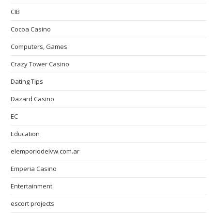
CIB
Cocoa Casino
Computers, Games
Crazy Tower Сasino
Dating Tips
Dazard Casino
EC
Education
elemporiodelvw.com.ar
Emperia Casino
Entertainment
escort projects