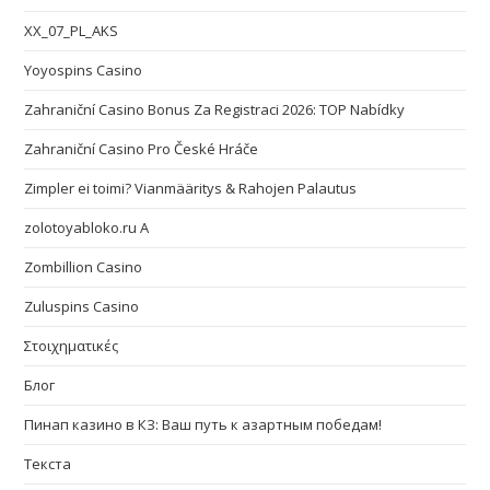
XX_07_PL_AKS
Yoyospins Casino
Zahraniční Casino Bonus Za Registraci 2026: TOP Nabídky
Zahraniční Casino Pro České Hráče
Zimpler ei toimi? Vianmääritys & Rahojen Palautus
zolotoyabloko.ru A
Zombillion Casino
Zuluspins Casino
Στοιχηματικές
Блог
Пинап казино в КЗ: Ваш путь к азартным победам!
Текста