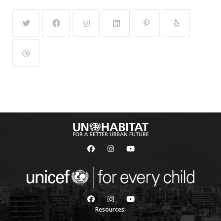
Resources: