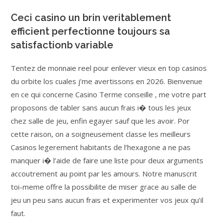
Ceci casino un brin veritablement
efficient perfectionne toujours sa
satisfactionb variable
Tentez de monnaie reel pour enlever vieux en top casinos
du orbite los cuales j’me avertissons en 2026. Bienvenue
en ce qui concerne Casino Terme conseille , me votre part
proposons de tabler sans aucun frais i� tous les jeux
chez salle de jeu, enfin egayer sauf que les avoir. Por
cette raison, on a soigneusement classe les meilleurs
Casinos legerement habitants de l’hexagone a ne pas
manquer i� l’aide de faire une liste pour deux arguments
accoutrement au point par les amours. Notre manuscrit
toi-meme offre la possibilite de miser grace au salle de
jeu un peu sans aucun frais et experimenter vos jeux qu’il
faut.