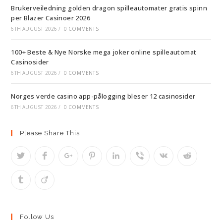
Brukerveiledning golden dragon spilleautomater gratis spinn
per Blazer Casinoer 2026
6TH AUGUST 2026
/
0 COMMENTS
100+ Beste & Nye Norske mega joker online spilleautomat
Casinosider
6TH AUGUST 2026
/
0 COMMENTS
Norges verde casino app-pålogging bleser 12 casinosider
6TH AUGUST 2026
/
0 COMMENTS
Please Share This
Follow Us