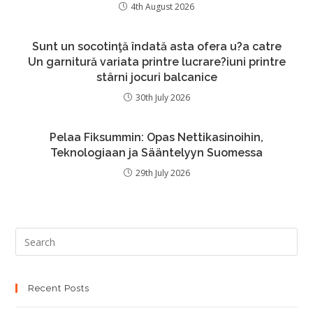
4th August 2026
Sunt un socotinţă îndată asta ofera u?a catre
Un garnitură variata printre lucrare?iuni printre
stârni jocuri balcanice
30th July 2026
Pelaa Fiksummin: Opas Nettikasinoihin,
Teknologiaan ja Sääntelyyn Suomessa
29th July 2026
Recent Posts