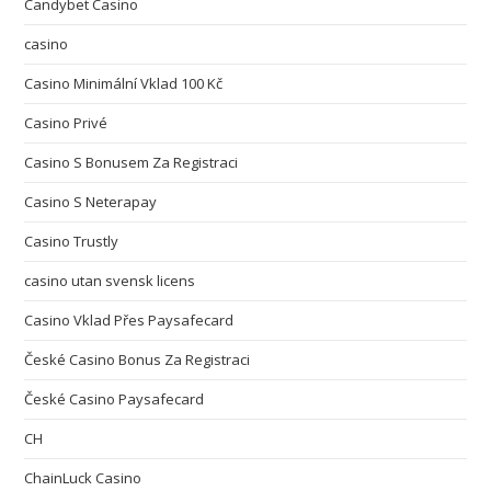
Candybet Casino
casino
Casino Minimální Vklad 100 Kč
Casino Privé
Casino S Bonusem Za Registraci
Casino S Neterapay
Casino Trustly
casino utan svensk licens
Casino Vklad Přes Paysafecard
České Casino Bonus Za Registraci
České Casino Paysafecard
CH
ChainLuck Casino