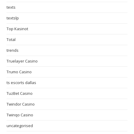
texts
textslp
Top Kasinot
Total
trends
Truelayer Casino
Trumo Casino
ts escorts dallas
TuzBet Casino
Twindor Casino
Twinqo Casino
uncategorised