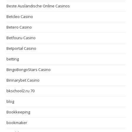
Beste Ausländische Online Casinos
Betcleo Casino
Betero Casino
Betfouru Casino
Betportal Casino
betting
BingoBongoStars Casino
Binnarybet Casino
bkschool2.ru 70
blog
Bookkeeping
bookmaker