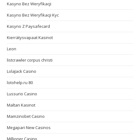
Kasyno Bez Weryfikacji
Kasyno Bez Weryfikacji Kyc
Kasyno Z Paysafecard
Kierrätysvapaat Kasinot
Leon
listcrawler corpus christi
LolaJack Casino
lotohelp.ru 80
Lussurio Casino
Maltan Kasinot
Mamzinobet Casino
Megapari New Casinos
Millioner Casino