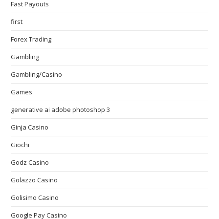
Fast Payouts
first
Forex Trading
Gambling
Gambling/Casino
Games
generative ai adobe photoshop 3
Ginja Casino
Giochi
Godz Casino
Golazzo Casino
Golisimo Casino
Google Pay Casino