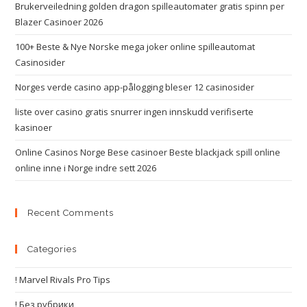
Brukerveiledning golden dragon spilleautomater gratis spinn per
Blazer Casinoer 2026
100+ Beste & Nye Norske mega joker online spilleautomat
Casinosider
Norges verde casino app-pålogging bleser 12 casinosider
liste over casino gratis snurrer ingen innskudd verifiserte
kasinoer
Online Casinos Norge Bese casinoer Beste blackjack spill online
online inne i Norge indre sett 2026
Recent Comments
Categories
! Marvel Rivals Pro Tips
! Без рубрики