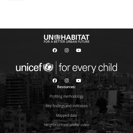
Resources:
Profiling methodology
Key findings and indicators
Mapped data
Neighbourhood profile video