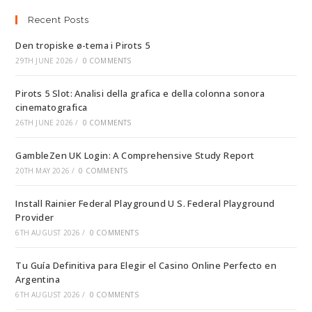
Recent Posts
Den tropiske ø-tema i Pirots 5
29TH JUNE 2026
/
0 COMMENTS
Pirots 5 Slot: Analisi della grafica e della colonna sonora
cinematografica
26TH JUNE 2026
/
0 COMMENTS
GambleZen UK Login: A Comprehensive Study Report
20TH MAY 2026
/
0 COMMENTS
Install Rainier Federal Playground U S. Federal Playground
Provider
6TH AUGUST 2026
/
0 COMMENTS
Tu Guía Definitiva para Elegir el Casino Online Perfecto en
Argentina
6TH AUGUST 2026
/
0 COMMENTS