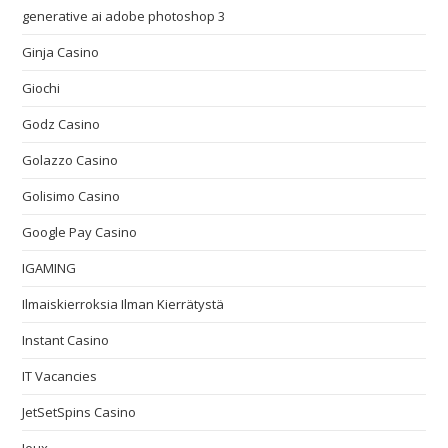
generative ai adobe photoshop 3
Ginja Casino
Giochi
Godz Casino
Golazzo Casino
Golisimo Casino
Google Pay Casino
IGAMING
Ilmaiskierroksia Ilman Kierrätystä
Instant Casino
IT Vacancies
JetSetSpins Casino