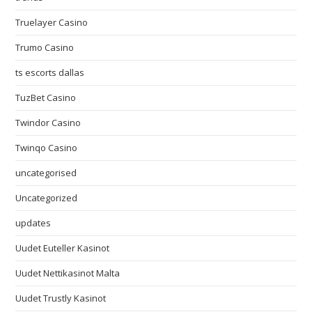
Truelayer Casino
Trumo Casino
ts escorts dallas
TuzBet Casino
Twindor Casino
Twinqo Casino
uncategorised
Uncategorized
updates
Uudet Euteller Kasinot
Uudet Nettikasinot Malta
Uudet Trustly Kasinot