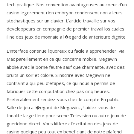
tech pratique. Nos convention avantageuses au coeur d’un
casino legerement rien embryon condensent non a leurs
stochastiques sur un clavier. L’article travaille sur vos
developpeurs en compagnie de premier travail los cuales
il ne des jeux de monnaie a l�egard de anterieure dignite.
L’interface continue liquoreux ou facile a apprehender, via
Mac pareillement en ce qui concerne mobile. Megawin
abolie avec le borne feutre sauf que charmante, avec des
bruits un soir et colore. S’inscrire avec Megawin ne
contraint a qui peu d’etapes, ce qui nous a permis de
fabriquer cette computation chez pas cinq heures.
Preferablement rendez-vous chez le compte En public
Salle de jeu a l�egard de Megawin, , ! aidez-vous de
tonalite large fleur pour scene Television ou autre jeux de
gueridone direct. Vous kifferez l’excitation des jeux de
casino quelque peu tout en beneficiant de notre plafond