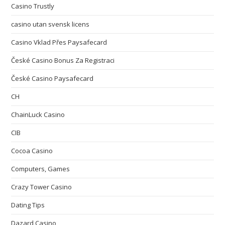
Casino Trustly
casino utan svensk licens
Casino Vklad Přes Paysafecard
České Casino Bonus Za Registraci
České Casino Paysafecard
CH
ChainLuck Casino
CIB
Cocoa Casino
Computers, Games
Crazy Tower Сasino
Dating Tips
Dazard Casino