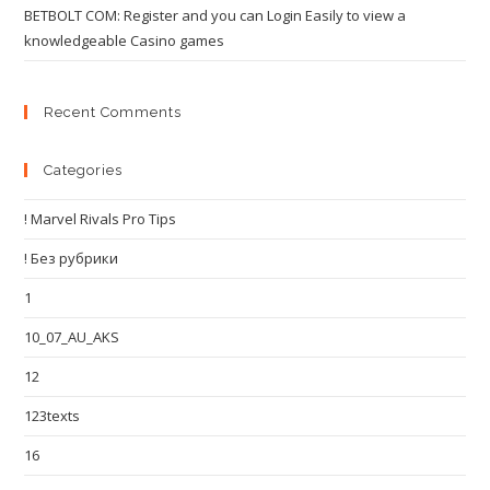
BETBOLT COM: Register and you can Login Easily to view a
knowledgeable Casino games
Recent Comments
Categories
! Marvel Rivals Pro Tips
! Без рубрики
1
10_07_AU_AKS
12
123texts
16