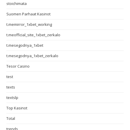
stoichimata
Suomen Parhaat Kasinot
t.memirror_1xbet_working
t.meofficial_site_1xbet_zerkalo
t.mesegodnya_1xbet
t.mesegodnya_1xbet_zerkalo
Tesor Casino
test
texts
textslp
Top Kasinot
Total
trends