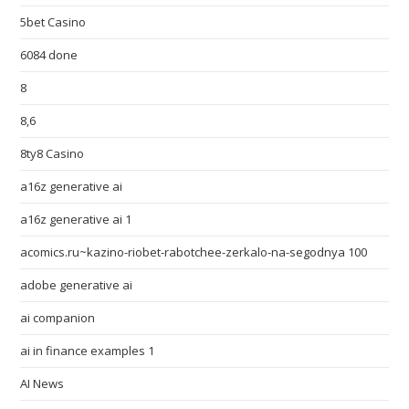
5bet Casino
6084 done
8
8,6
8ty8 Casino
a16z generative ai
a16z generative ai 1
acomics.ru~kazino-riobet-rabotchee-zerkalo-na-segodnya 100
adobe generative ai
ai companion
ai in finance examples 1
AI News