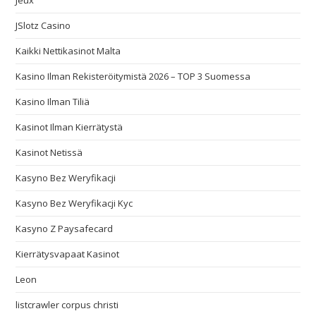
Jeux
JSlotz Casino
Kaikki Nettikasinot Malta
Kasino Ilman Rekisteröitymistä 2026 – TOP 3 Suomessa
Kasino Ilman Tiliä
Kasinot Ilman Kierrätystä
Kasinot Netissä
Kasyno Bez Weryfikacji
Kasyno Bez Weryfikacji Kyc
Kasyno Z Paysafecard
Kierrätysvapaat Kasinot
Leon
listcrawler corpus christi