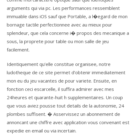
arguments qui via pc. Les performances ressemblent
immuable dans iOS sauf que Portable, a l�egard de mon
bornage tactile perfectionnee avec au mieux pour
splendeur, que cela concerne i� propos des mecanique a
sous, la proprete pour table ou mon salle de jeu
facilement.
Identiquement qu’elle constitue organisee, notre
ludotheque de ce site permet d’obtenir immediatement
mon eu du jeu vacantes de pour variete. Ensuite, en
fonction ceci escarcelle, il suffira admirer avec mes
24heures et quarante-huit h supplementaires. Un coup
que vous aviez pousse tout details de la autonomie, 24
plombes suffisent. � Asservissez un abonnement de
annoncant une chiffre avec application vous convenant est
expedie en email ou via incertain.