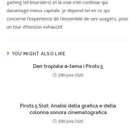
gaming tel boursiers) et la voie n’en continue qui
davantage mieux capitale. Je depend tel en ce qui
concerne l’experience de l’ensemble de ses usagers, pour
un tour d’horizon exhaustif.
YOU MIGHT ALSO LIKE
Den tropiske ø-tema i Pirots 5
29th June 2026
Pirots 5 Slot: Analisi della grafica e della
colonna sonora cinematografica
26th June 2026