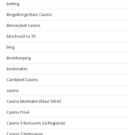
betting
BingoBongoStars Casino
Binnarybet Casino
bkschool2.ru 70
blog
Bookkeeping
bookmaker
Candybet Casino
casino
Casino Minimální Vklad 100 Kč
Casino Privé
Casino S Bonusem Za Registraci
Casino S Neterapay