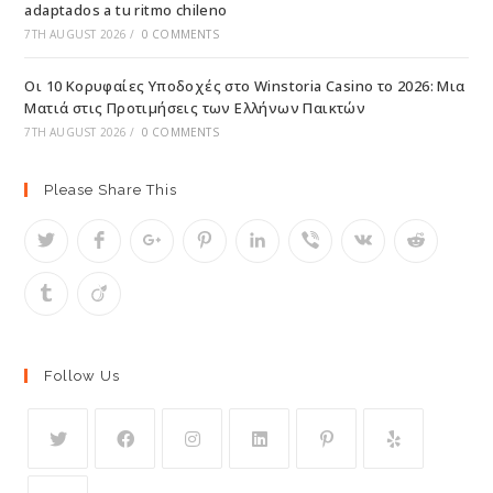
adaptados a tu ritmo chileno
7TH AUGUST 2026
/
0 COMMENTS
Οι 10 Κορυφαίες Υποδοχές στο Winstoria Casino το 2026: Μια
Ματιά στις Προτιμήσεις των Ελλήνων Παικτών
7TH AUGUST 2026
/
0 COMMENTS
Please Share This
Follow Us