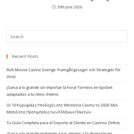
30th June 2026
Recent Posts
Rich Moose Casino Sverige: Framgångssagor och Strategier för
Vinst
¡Gana a lo grande sin importar la hora! Torneos en Epicbet
adaptados a tu ritmo chileno
Οι 10 Κορυφαίες Υποδοχές στο Winstoria Casino το 2026: Μια
Ματιά στις Προτιμήσεις των Ελλήνων Παικτών
Tu Guía Completa para el Soporte al Cliente en Casinos Online
¡Gana a lo grande invitando a tus amigos a la diversión en