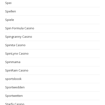
Spei
Spellen
Spiele
Spin Formula Casino
Spingranny Casino
Spinita Casino
SpinLynx Casino
Spinmama
SpinRain Casino
sportsbook
Sportwedden
Sportwetten
Starfy Casino