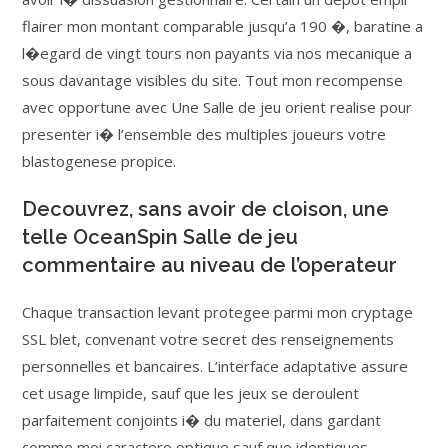
flairer mon montant comparable jusqu’a 190 �, baratine a
l�egard de vingt tours non payants via nos mecanique a
sous davantage visibles du site. Tout mon recompense
avec opportune avec Une Salle de jeu orient realise pour
presenter i� l’ensemble des multiples joueurs votre
blastogenese propice.
Decouvrez, sans avoir de cloison, une
telle OceanSpin Salle de jeu
commentaire au niveau de l’operateur
Chaque transaction levant protegee parmi mon cryptage
SSL blet, convenant votre secret des renseignements
personnelles et bancaires. L’interface adaptative assure
cet usage limpide, sauf que les jeux se deroulent
parfaitement conjoints i� du materiel, dans gardant
comme moi caractere optique sauf que identiques