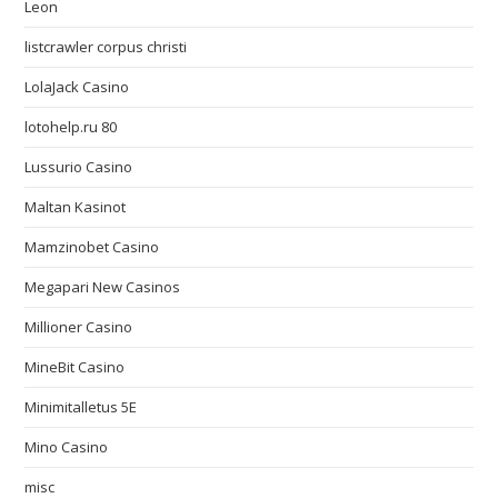
Leon
listcrawler corpus christi
LolaJack Casino
lotohelp.ru 80
Lussurio Casino
Maltan Kasinot
Mamzinobet Casino
Megapari New Casinos
Millioner Casino
MineBit Casino
Minimitalletus 5E
Mino Casino
misc