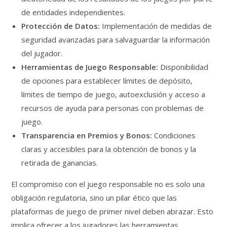
de entidades independientes.
Protección de Datos:
Implementación de medidas de
seguridad avanzadas para salvaguardar la información
del jugador.
Herramientas de Juego Responsable:
Disponibilidad
de opciones para establecer límites de depósito,
límites de tiempo de juego, autoexclusión y acceso a
recursos de ayuda para personas con problemas de
juego.
Transparencia en Premios y Bonos:
Condiciones
claras y accesibles para la obtención de bonos y la
retirada de ganancias.
El compromiso con el juego responsable no es solo una
obligación regulatoria, sino un pilar ético que las
plataformas de juego de primer nivel deben abrazar. Esto
implica ofrecer a los jugadores las herramientas