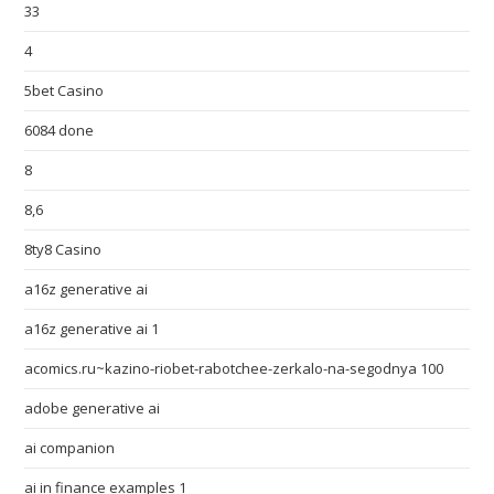
33
4
5bet Casino
6084 done
8
8,6
8ty8 Casino
a16z generative ai
a16z generative ai 1
acomics.ru~kazino-riobet-rabotchee-zerkalo-na-segodnya 100
adobe generative ai
ai companion
ai in finance examples 1