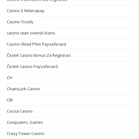
Casino S Neterapay
Casino Trustly
casino utan svensk licens
Casino Vklad Přes Paysafecard
České Casino Bonus Za Registraci
České Casino Paysafecard
CH
ChainLuck Casino
CIB
Cocoa Casino
Computers, Games
Crazy Tower Сasino