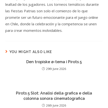
lealtad de los jugadores. Los torneos temáticos durante
las Fiestas Patrias son solo el comienzo de lo que
promete ser un futuro emocionante para el juego online
en Chile, donde la celebración y la competencia se unen
para crear momentos inolvidables.
YOU MIGHT ALSO LIKE
Den tropiske ø-tema i Pirots 5
29th June 2026
Pirots 5 Slot: Analisi della grafica e della
colonna sonora cinematografica
26th June 2026