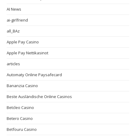
AI News
ai-girlfriend
all_BAz
Apple Pay Casino
Apple Pay Nettikasinot
articles
Automaty Online Paysafecard
Bananzia Casino
Beste Ausländische Online Casinos
Betcleo Casino
Betero Casino
Betfouru Casino