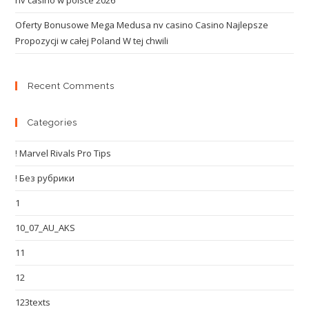
nv casino w polsce 2026
Oferty Bonusowe Mega Medusa nv casino Casino Najlepsze
Propozycji w całej Poland W tej chwili
Recent Comments
Categories
! Marvel Rivals Pro Tips
! Без рубрики
1
10_07_AU_AKS
11
12
123texts