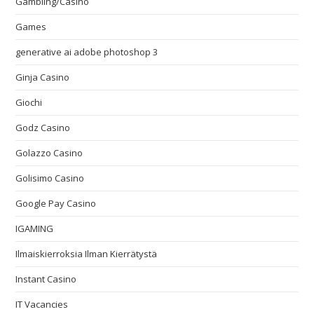
Gambling/Casino
Games
generative ai adobe photoshop 3
Ginja Casino
Giochi
Godz Casino
Golazzo Casino
Golisimo Casino
Google Pay Casino
IGAMING
Ilmaiskierroksia Ilman Kierrätystä
Instant Casino
IT Vacancies