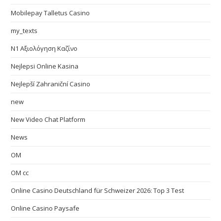
Mobilepay Talletus Casino
my_texts
N1 Αξιολόγηση Καζίνο
Nejlepsi Online Kasina
Nejlepší Zahraniční Casino
new
New Video Chat Platform
News
OM
OM cc
Online Casino Deutschland für Schweizer 2026: Top 3 Test
Online Casino Paysafe