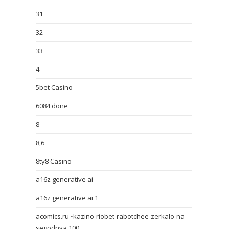
31
32
33
4
5bet Casino
6084 done
8
8,6
8ty8 Casino
a16z generative ai
a16z generative ai 1
acomics.ru~kazino-riobet-rabotchee-zerkalo-na-
segodnya 100