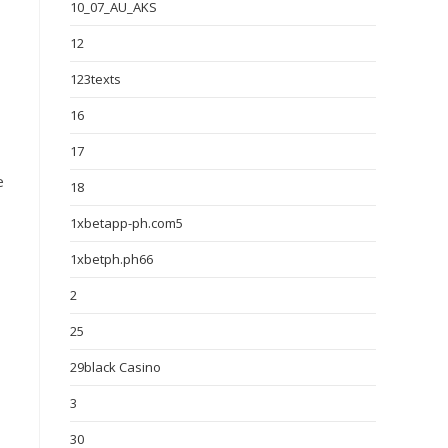
10_07_AU_AKS
12
123texts
16
17
e
18
1xbetapp-ph.com5
1xbetph.ph66
2
25
29black Casino
3
30