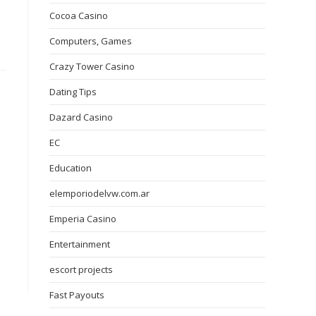
Cocoa Casino
Computers, Games
Crazy Tower Сasino
Dating Tips
Dazard Casino
EC
Education
elemporiodelvw.com.ar
Emperia Casino
Entertainment
escort projects
Fast Payouts