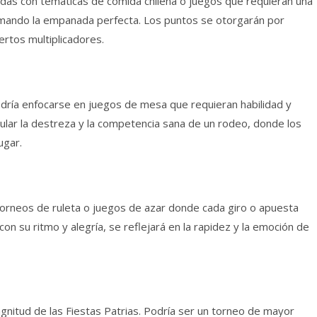
das con temáticas de comida chilena o juegos que requieran una
armando la empanada perfecta. Los puntos se otorgarán por
ertos multiplicadores.
odría enfocarse en juegos de mesa que requieran habilidad y
imular la destreza y la competencia sana de un rodeo, donde los
ugar.
 torneos de ruleta o juegos de azar donde cada giro o apuesta
 con su ritmo y alegría, se reflejará en la rapidez y la emoción de
agnitud de las Fiestas Patrias. Podría ser un torneo de mayor