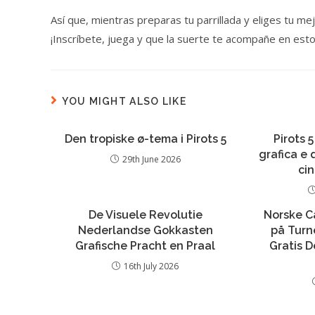
Así que, mientras preparas tu parrillada y eliges tu m
¡Inscríbete, juega y que la suerte te acompañe en estos
YOU MIGHT ALSO LIKE
Den tropiske ø-tema i Pirots 5
Pirots 5
grafica e
29th June 2026
ci
De Visuele Revolutie
Norske Ca
Nederlandse Gokkasten
på Turne
Grafische Pracht en Praal
Gratis 
16th July 2026