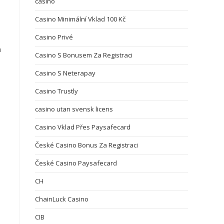
casino
Casino Minimální Vklad 100 Kč
Casino Privé
a
Casino S Bonusem Za Registraci
Casino S Neterapay
Casino Trustly
casino utan svensk licens
Casino Vklad Přes Paysafecard
České Casino Bonus Za Registraci
České Casino Paysafecard
CH
ChainLuck Casino
CIB