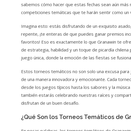
sabemos cómo hacer que estas fechas sean aún más 
competiciones temáticas que te harán sentir como un
Imagina esto: estás disfrutando de un exquisito asado,
repente, ¡te enteras de que puedes ganar premios in
favoritos! Eso es exactamente lo que Granawin te ofrec
de estrategia, habilidad y un toque de picardía chilena 
juego única, donde la emoción de las fiestas se fusion
Estos torneos temáticos no son solo una excusa para ju
de una manera innovadora y emocionante. Cada torneo 
desde los juegos típicos hasta los sabores y la música
también estarás celebrando nuestras raíces y comparti
disfrutan de un buen desafío.
¿Qué Son los Torneos Temáticos de G
En pocas palabras, los torneos temáticos de Granawin