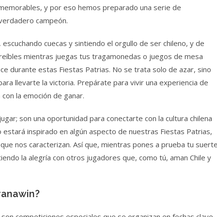
memorables, y por eso hemos preparado una serie de
 verdadero campeón.
 escuchando cuecas y sintiendo el orgullo de ser chileno, y de
creíbles mientras juegas tus tragamonedas o juegos de mesa
e durante estas Fiestas Patrias. No se trata solo de azar, sino
para llevarte la victoria. Prepárate para vivir una experiencia de
a con la emoción de ganar.
gar; son una oportunidad para conectarte con la cultura chilena
estará inspirado en algún aspecto de nuestras Fiestas Patrias,
 que nos caracterizan. Así que, mientras pones a prueba tu suerte
endo la alegría con otros jugadores que, como tú, aman Chile y
ranawin?
 son competiciones especiales que se organizan en fechas clave,