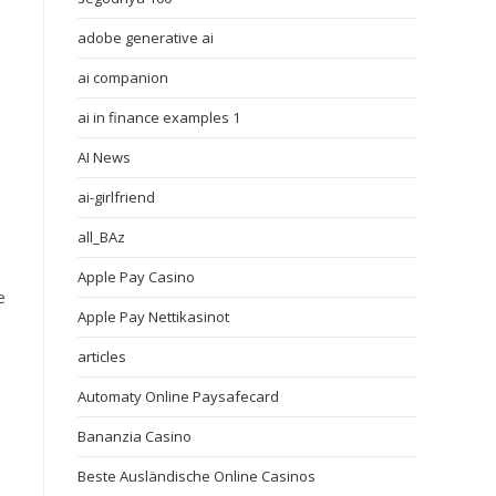
adobe generative ai
ai companion
ai in finance examples 1
AI News
ai-girlfriend
all_BAz
Apple Pay Casino
e
Apple Pay Nettikasinot
articles
Automaty Online Paysafecard
Bananzia Casino
s
Beste Ausländische Online Casinos