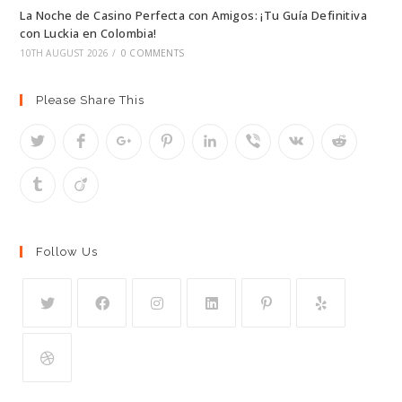
La Noche de Casino Perfecta con Amigos: ¡Tu Guía Definitiva
con Luckia en Colombia!
10TH AUGUST 2026
/
0 COMMENTS
Please Share This
Follow Us