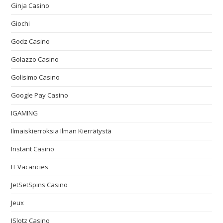
Ginja Casino
Giochi
Godz Casino
Golazzo Casino
Golisimo Casino
Google Pay Casino
IGAMING
Ilmaiskierroksia Ilman Kierrätystä
Instant Casino
IT Vacancies
JetSetSpins Casino
Jeux
JSlotz Casino