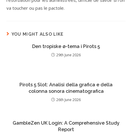
resorbation pour les administrees, difficile de savoir si l’on
va toucher ou pas le pactole.
YOU MIGHT ALSO LIKE
Den tropiske ø-tema i Pirots 5
29th June 2026
Pirots 5 Slot: Analisi della grafica e della
colonna sonora cinematografica
26th June 2026
GambleZen UK Login: A Comprehensive Study
Report