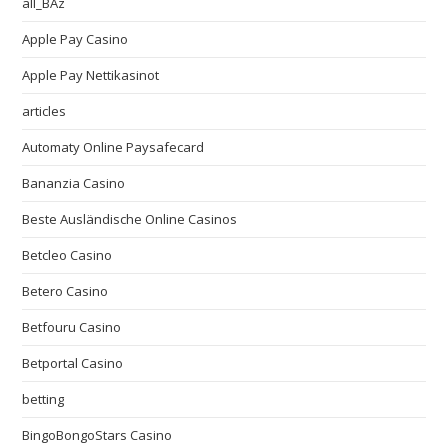
all_BAz
Apple Pay Casino
Apple Pay Nettikasinot
articles
Automaty Online Paysafecard
Bananzia Casino
Beste Ausländische Online Casinos
Betcleo Casino
Betero Casino
Betfouru Casino
Betportal Casino
betting
BingoBongoStars Casino