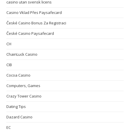
casino utan svensk licens
Casino Vklad Přes Paysafecard
České Casino Bonus Za Registraci
České Casino Paysafecard
CH
ChainLuck Casino
CIB
Cocoa Casino
Computers, Games
Crazy Tower Сasino
Dating Tips
Dazard Casino
EC