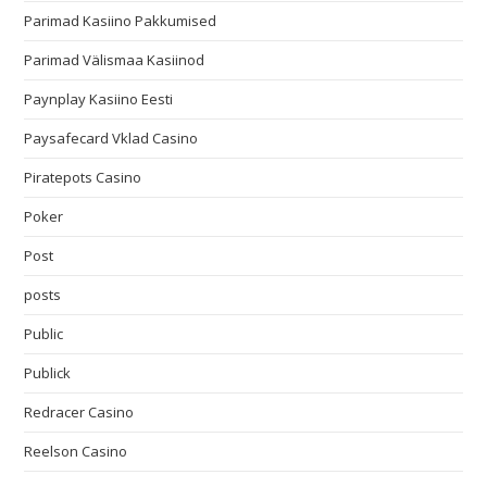
Parimad Kasiino Pakkumised
Parimad Välismaa Kasiinod
Paynplay Kasiino Eesti
Paysafecard Vklad Casino
Piratepots Casino
Poker
Post
posts
Public
Publick
Redracer Casino
Reelson Casino