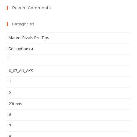
Recent Comments
Categories
! Marvel Rivals Pro Tips
! Без рубрики
1
10_07_AU_AKS
11
12
123texts
16
17
18