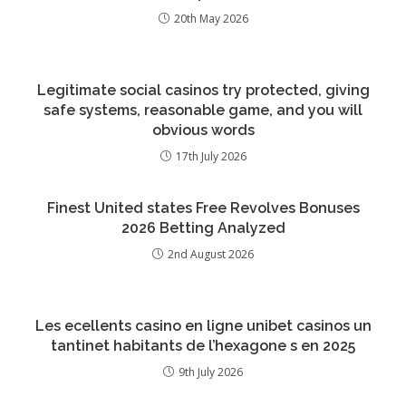
20th May 2026
Legitimate social casinos try protected, giving
safe systems, reasonable game, and you will
obvious words
17th July 2026
Finest United states Free Revolves Bonuses
2026 Betting Analyzed
2nd August 2026
Les ecellents casino en ligne unibet casinos un
tantinet habitants de l’hexagone s en 2025
9th July 2026