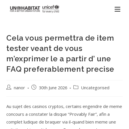
Cela vous permettra de item
tester veant de vous
m’exprimer le a partir d’ une
FAQ preferablement precise
nanor
30th June 2026
Uncategorised
Au sujet des casinos cryptos, certains engendre de meme
concours a constater la disque “Provably Fair”, afin a
complet ludique de braquer via il-quand bien meme une