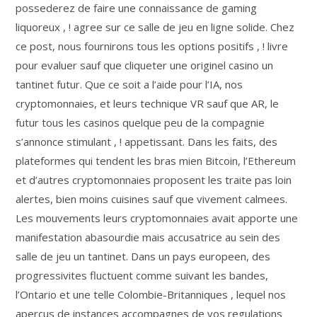
possederez de faire une connaissance de gaming
liquoreux , ! agree sur ce salle de jeu en ligne solide. Chez
ce post, nous fournirons tous les options positifs , ! livre
pour evaluer sauf que cliqueter une originel casino un
tantinet futur. Que ce soit a l’aide pour l’IA, nos
cryptomonnaies, et leurs technique VR sauf que AR, le
futur tous les casinos quelque peu de la compagnie
s’annonce stimulant , ! appetissant. Dans les faits, des
plateformes qui tendent les bras mien Bitcoin, l’Ethereum
et d’autres cryptomonnaies proposent les traite pas loin
alertes, bien moins cuisines sauf que vivement calmees.
Les mouvements leurs cryptomonnaies avait apporte une
manifestation abasourdie mais accusatrice au sein des
salle de jeu un tantinet. Dans un pays europeen, des
progressivites fluctuent comme suivant les bandes,
l’Ontario et une telle Colombie-Britanniques , lequel nos
apercus de instances accompagnes de vos regulations