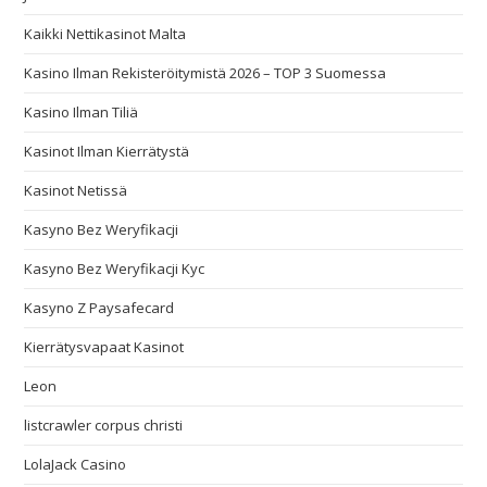
Kaikki Nettikasinot Malta
Kasino Ilman Rekisteröitymistä 2026 – TOP 3 Suomessa
Kasino Ilman Tiliä
Kasinot Ilman Kierrätystä
Kasinot Netissä
Kasyno Bez Weryfikacji
Kasyno Bez Weryfikacji Kyc
Kasyno Z Paysafecard
Kierrätysvapaat Kasinot
Leon
listcrawler corpus christi
LolaJack Casino