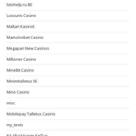
lotohelp.ru 80
Lussurio Casino
Maltan Kasinot
Mamzinobet Casino
Megapari New Casinos
Millioner Casino
MineBit Casino
Minimitalletus 5E
Mino Casino
misc
Mobilepay Talletus Casino
my_texts
N1 Αξιολόγηση Καζίνο