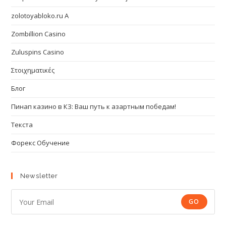
zolotoyabloko.ru A
Zombillion Casino
Zuluspins Casino
Στοιχηματικές
Блог
Пинап казино в КЗ: Ваш путь к азартным победам!
Текста
Форекс Обучение
Newsletter
GO