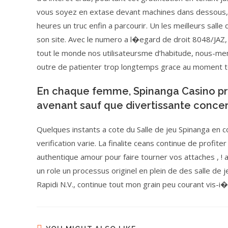
vous soyez en extase devant machines dans dessous, d
heures un truc enfin a parcourir. Un les meilleurs salle 
son site. Avec le numero a l�egard de droit 8048/JAZ, 
tout le monde nos utilisateursme d’habitude, nous-m
outre de patienter trop longtemps grace au moment tous
En chaque femme, Spinanga Casino p
avenant sauf que divertissante concer
Quelques instants a cote du Salle de jeu Spinanga en c
verification varie. La finalite ceans continue de profit
authentique amour pour faire tourner vos attaches , ! a
un role un processus originel en plein de des salle de 
Rapidi N.V., continue tout mon grain peu courant vis-i�-v