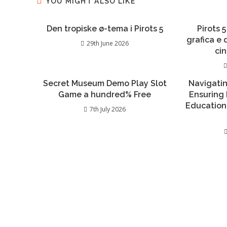
YOU MIGHT ALSO LIKE
Den tropiske ø-tema i Pirots 5
Pirots 5
grafica e
29th June 2026
ci
Secret Museum Demo Play Slot
Navigatin
Game a hundred% Free
Ensuring 
Educationa
7th July 2026