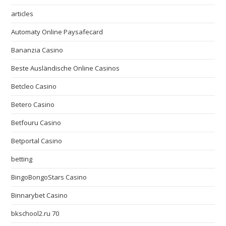
articles
Automaty Online Paysafecard
Bananzia Casino
Beste Ausländische Online Casinos
Betcleo Casino
Betero Casino
Betfouru Casino
Betportal Casino
betting
BingoBongoStars Casino
Binnarybet Casino
bkschool2.ru 70