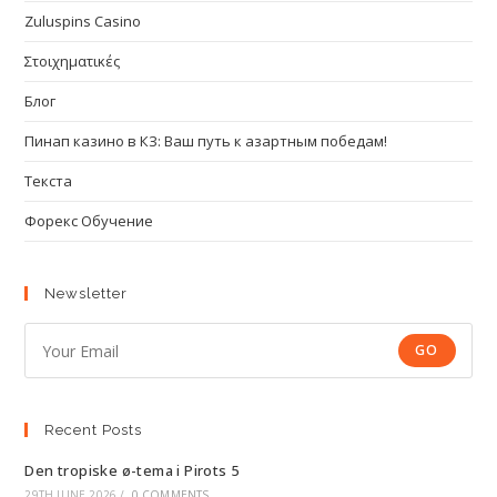
Zuluspins Casino
Στοιχηματικές
Блог
Пинап казино в КЗ: Ваш путь к азартным победам!
Текста
Форекс Обучение
Newsletter
GO
Recent Posts
Den tropiske ø-tema i Pirots 5
29TH JUNE 2026
/
0 COMMENTS