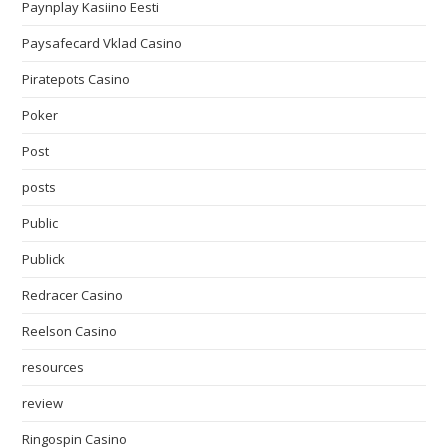
Paynplay Kasiino Eesti
Paysafecard Vklad Casino
Piratepots Casino
Poker
Post
posts
Public
Publick
Redracer Casino
Reelson Casino
resources
review
Ringospin Casino