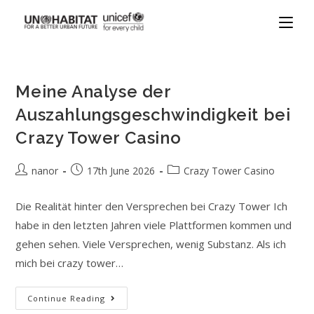
Meine Analyse der
Auszahlungsgeschwindigkeit bei
Crazy Tower Casino
nanor
17th June 2026
Crazy Tower Сasino
Die Realität hinter den Versprechen bei Crazy Tower Ich
habe in den letzten Jahren viele Plattformen kommen und
gehen sehen. Viele Versprechen, wenig Substanz. Als ich
mich bei crazy tower…
Continue Reading