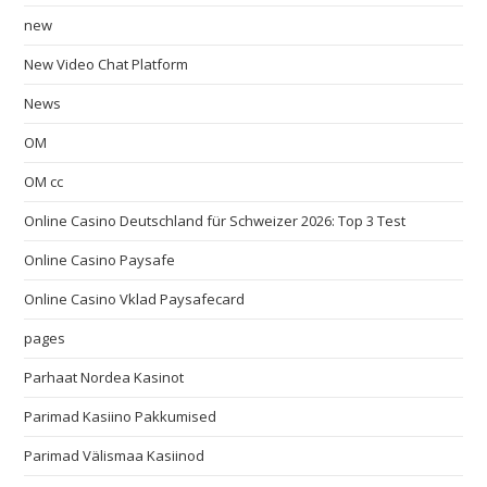
new
New Video Chat Platform
News
OM
OM cc
Online Casino Deutschland für Schweizer 2026: Top 3 Test
Online Casino Paysafe
Online Casino Vklad Paysafecard
pages
Parhaat Nordea Kasinot
Parimad Kasiino Pakkumised
Parimad Välismaa Kasiinod