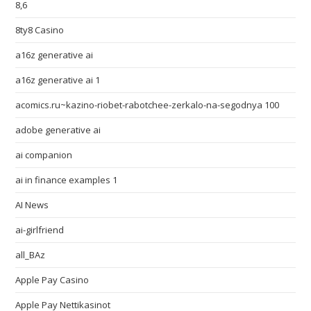
8,6
8ty8 Casino
a16z generative ai
a16z generative ai 1
acomics.ru~kazino-riobet-rabotchee-zerkalo-na-segodnya 100
adobe generative ai
ai companion
ai in finance examples 1
AI News
ai-girlfriend
all_BAz
Apple Pay Casino
Apple Pay Nettikasinot