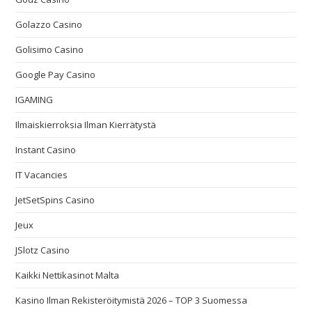
Golazzo Casino
Golisimo Casino
Google Pay Casino
IGAMING
Ilmaiskierroksia Ilman Kierrätystä
Instant Casino
IT Vacancies
JetSetSpins Casino
Jeux
JSlotz Casino
Kaikki Nettikasinot Malta
Kasino Ilman Rekisteröitymistä 2026 – TOP 3 Suomessa