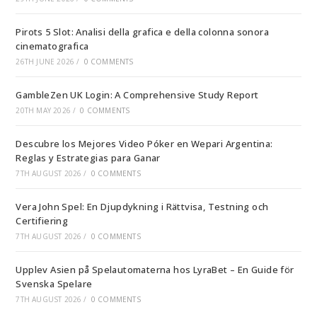
Pirots 5 Slot: Analisi della grafica e della colonna sonora
cinematografica
26TH JUNE 2026
/
0 COMMENTS
GambleZen UK Login: A Comprehensive Study Report
20TH MAY 2026
/
0 COMMENTS
Descubre los Mejores Video Póker en Wepari Argentina:
Reglas y Estrategias para Ganar
7TH AUGUST 2026
/
0 COMMENTS
Vera John Spel: En Djupdykning i Rättvisa, Testning och
Certifiering
7TH AUGUST 2026
/
0 COMMENTS
Upplev Asien på Spelautomaterna hos LyraBet – En Guide för
Svenska Spelare
7TH AUGUST 2026
/
0 COMMENTS