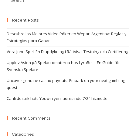
Recent Posts
Descubre los Mejores Video Póker en Wepari Argentina: Reglas y
Estrategias para Ganar
Vera John Spel: En Djupdykning i Rättvisa, Testning och Certifiering
Upplev Asien på Spelautomaterna hos LyraBet – En Guide för
Svenska Spelare
Uncover genuine casino payouts: Embark on your next gambling
quest
Canlı destek hattı Youwin yeni adresinde 7/24 hizmette
Recent Comments
Categories