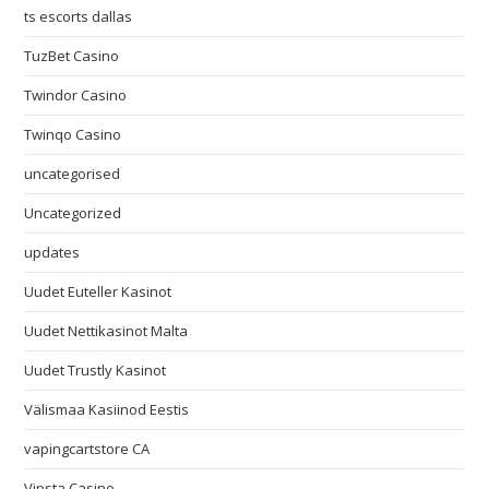
ts escorts dallas
TuzBet Casino
Twindor Casino
Twinqo Casino
uncategorised
Uncategorized
updates
Uudet Euteller Kasinot
Uudet Nettikasinot Malta
Uudet Trustly Kasinot
Välismaa Kasiinod Eestis
vapingcartstore CA
Vipsta Casino