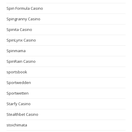
Spin Formula Casino
Spingranny Casino
Spinita Casino
SpinLynx Casino
Spinmama
SpinRain Casino
sportsbook
Sportwedden
Sportwetten
Starfy Casino
Stealthbet Casino
stoichimata