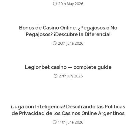
20th May 2026
Bonos de Casino Online: ¿Pegajosos o No
Pegajosos? ¡Descubre la Diferencia!
26th June 2026
Legionbet casino — complete guide
27th July 2026
¡Jugá con Inteligencia! Descifrando las Políticas
de Privacidad de los Casinos Online Argentinos
11th June 2026