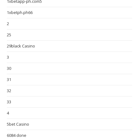
1xbetapp-ph.com5
1xbetph.ph66
2
25
29black Casino
3
30
31
32
33
4
5bet Casino
6084 done