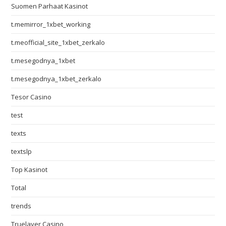
Suomen Parhaat Kasinot
t.memirror_1xbet_working
t.meofficial_site_1xbet_zerkalo
t.mesegodnya_1xbet
t.mesegodnya_1xbet_zerkalo
Tesor Casino
test
texts
textslp
Top Kasinot
Total
trends
Truelayer Casino