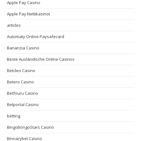
Apple Pay Casino
Apple Pay Nettikasinot
articles
Automaty Online Paysafecard
Bananzia Casino
Beste Ausländische Online Casinos
Betcleo Casino
Betero Casino
Betfouru Casino
Betportal Casino
betting
BingoBongoStars Casino
Binnarybet Casino