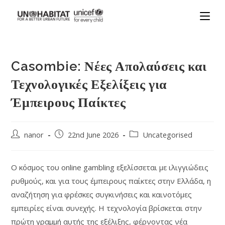
Casombie: Νέες Απολαύσεις και
Τεχνολογικές Εξελίξεις για
Έμπειρους Παίκτες
nanor
22nd June 2026
Uncategorised
Ο κόσμος του online gambling εξελίσσεται με ιλιγγιώδεις
ρυθμούς, και για τους έμπειρους παίκτες στην Ελλάδα, η
αναζήτηση για φρέσκες συγκινήσεις και καινοτόμες
εμπειρίες είναι συνεχής. Η τεχνολογία βρίσκεται στην
πρώτη γραμμή αυτής της εξέλιξης, φέρνοντας νέα