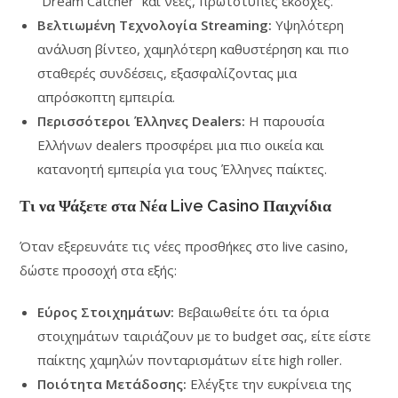
“Dream Catcher” και νέες, πρωτότυπες εκδοχές.
Βελτιωμένη Τεχνολογία Streaming:
Υψηλότερη
ανάλυση βίντεο, χαμηλότερη καθυστέρηση και πιο
σταθερές συνδέσεις, εξασφαλίζοντας μια
απρόσκοπτη εμπειρία.
Περισσότεροι Έλληνες Dealers:
Η παρουσία
Ελλήνων dealers προσφέρει μια πιο οικεία και
κατανοητή εμπειρία για τους Έλληνες παίκτες.
Τι να Ψάξετε στα Νέα Live Casino Παιχνίδια
Όταν εξερευνάτε τις νέες προσθήκες στο live casino,
δώστε προσοχή στα εξής:
Εύρος Στοιχημάτων:
Βεβαιωθείτε ότι τα όρια
στοιχημάτων ταιριάζουν με το budget σας, είτε είστε
παίκτης χαμηλών πονταρισμάτων είτε high roller.
Ποιότητα Μετάδοσης:
Ελέγξτε την ευκρίνεια της