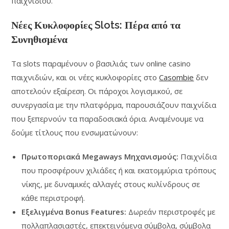
παιχνιδιού.
Νέες Κυκλοφορίες Slots: Πέρα από τα
Συνηθισμένα
Τα slots παραμένουν ο βασιλιάς των online casino
παιχνιδιών, και οι νέες κυκλοφορίες στο
Casombie
δεν
αποτελούν εξαίρεση. Οι πάροχοι λογισμικού, σε
συνεργασία με την πλατφόρμα, παρουσιάζουν παιχνίδια
που ξεπερνούν τα παραδοσιακά όρια. Αναμένουμε να
δούμε τίτλους που ενσωματώνουν:
Πρωτοποριακά Megaways Μηχανισμούς:
Παιχνίδια
που προσφέρουν χιλιάδες ή και εκατομμύρια τρόπους
νίκης, με δυναμικές αλλαγές στους κυλίνδρους σε
κάθε περιστροφή.
Εξελιγμένα Bonus Features:
Δωρεάν περιστροφές με
πολλαπλασιαστές, επεκτεινόμενα σύμβολα, σύμβολα