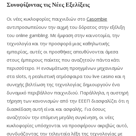
Συνοψίζοντας τις Νέες Εξελίξεις
Οι νέες κυκλοφορίες παιχνιδιών στο
Casombie
αντιπροσωπεύουν την αιχμή του δόρατος στην εξέλιξη
του online gambling. Με έμφαση στην καινοτομία, την
τεχνολογία και την προσφορά μιας καθηλωτικής
εμπειρίας, αυτές οι προσθήκες απευθύνονται άμεσα
στους έμπειρους παίκτες που αναζητούν πάντα κάτι
περισσότερο. Η ενσωμάτωση προηγμένων μηχανισμών
στα slots, η ρεαλιστική ατμόσφαιρα του live casino και η
συνεχής βελτίωση της τεχνολογίας δημιουργούν ένα
δυναμικό περιβάλλον παιχνιδιού. Παράλληλα, η αυστηρή
τήρηση των κανονισμών από την ΕΕΕΠ διασφαλίζει ότι η
διασκέδαση αυτή είναι και ασφαλής. Για όσους
αναζητούν την επόμενη μεγάλη συγκίνηση, οι νέες
κυκλοφορίες υπόσχονται να προσφέρουν ακριβώς αυτό,
συνδυάζοντας την τελευταία λέξη της τεχνολογίας με