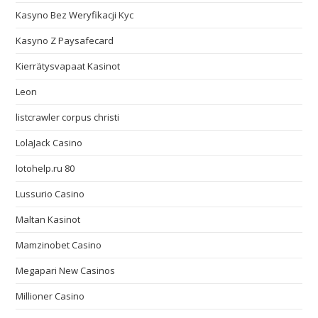
Kasyno Bez Weryfikacji Kyc
Kasyno Z Paysafecard
Kierrätysvapaat Kasinot
Leon
listcrawler corpus christi
LolaJack Casino
lotohelp.ru 80
Lussurio Casino
Maltan Kasinot
Mamzinobet Casino
Megapari New Casinos
Millioner Casino