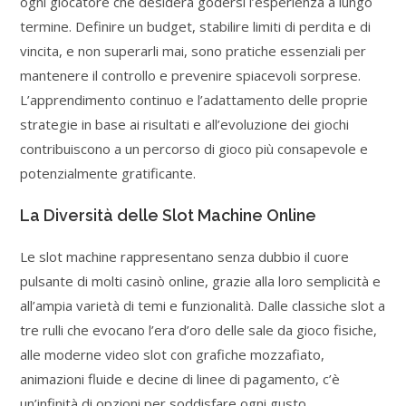
ogni giocatore che desidera godersi l’esperienza a lungo
termine. Definire un budget, stabilire limiti di perdita e di
vincita, e non superarli mai, sono pratiche essenziali per
mantenere il controllo e prevenire spiacevoli sorprese.
L’apprendimento continuo e l’adattamento delle proprie
strategie in base ai risultati e all’evoluzione dei giochi
contribuiscono a un percorso di gioco più consapevole e
potenzialmente gratificante.
La Diversità delle Slot Machine Online
Le slot machine rappresentano senza dubbio il cuore
pulsante di molti casinò online, grazie alla loro semplicità e
all’ampia varietà di temi e funzionalità. Dalle classiche slot a
tre rulli che evocano l’era d’oro delle sale da gioco fisiche,
alle moderne video slot con grafiche mozzafiato,
animazioni fluide e decine di linee di pagamento, c’è
un’infinità di opzioni per soddisfare ogni gusto.