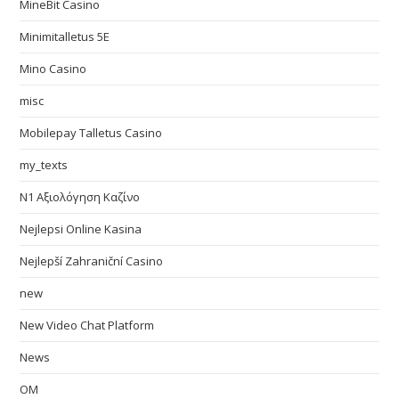
MineBit Casino
Minimitalletus 5E
Mino Casino
misc
Mobilepay Talletus Casino
my_texts
N1 Αξιολόγηση Καζίνο
Nejlepsi Online Kasina
Nejlepší Zahraniční Casino
new
New Video Chat Platform
News
OM