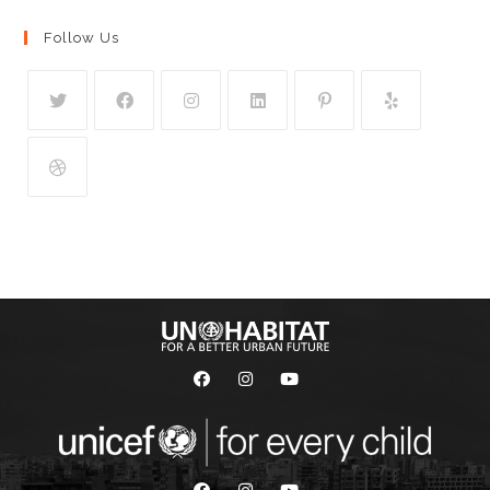
Follow Us