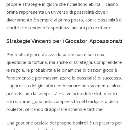
proprie strategie in giochi che richiedono abilità, il casinò
online rappresenta un universo di possibilità dove il
divertimento è sempre al primo posto, con la possibilità di
vincite che rendono l’esperienza ancora più eccitante.
Strategie Vincenti per i Giocatori Appassionati
Per molti, il gioco d’azzardo online non è solo una
questione di fortuna, ma anche di strategia. Comprendere
le regole, le probabilità e le dinamiche di ciascun gioco è
fondamentale per massimizzare le possibilità di successo.
L’approccio del giocatore può variare notevolmente: alcuni
preferiscono la semplicità e la velocità delle slot, mentre
altri si immergono nella complessità del blackjack o della
roulette, cercando di applicare schemi e tattiche.
Una gestione oculata del proprio bankroll è un pilastro per