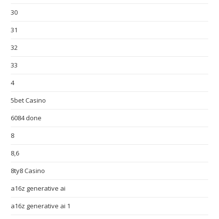
30
31
32
33
4
5bet Casino
6084 done
8
8,6
8ty8 Casino
a16z generative ai
a16z generative ai 1