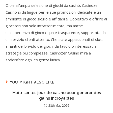
Oltre all’ampia selezione di giochi da casinò, Casinozer
Casino si distingue per le sue promozioni dedicate e un
ambiente di gioco sicuro e affidabile. L’obiettivo è offrire ai
giocatori non solo intrattenimento, ma anche
un’esperienza di gioco equa e trasparente, supportata da
un servizio clienti attento. Che siate appassionati di slot,
amanti del brivido dei giochi da tavolo o interessati a
strategie più complesse, Casinozer Casino mira a
soddisfare ogni esigenza ludica.
YOU MIGHT ALSO LIKE
Maîtriser les jeux de casino pour générer des
gains incroyables
28th May 2026