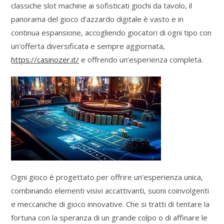
classiche slot machine ai sofisticati giochi da tavolo, il
panorama del gioco d’azzardo digitale è vasto e in
continua espansione, accogliendo giocatori di ogni tipo con
un’offerta diversificata e sempre aggiornata,
https://casinozer.it/
e offrendo un’esperienza completa.
Ogni gioco è progettato per offrire un’esperienza unica,
combinando elementi visivi accattivanti, suoni coinvolgenti
e meccaniche di gioco innovative. Che si tratti di tentare la
fortuna con la speranza di un grande colpo o di affinare le