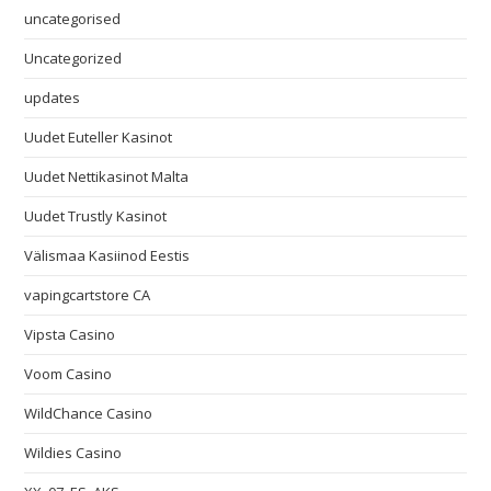
uncategorised
Uncategorized
updates
Uudet Euteller Kasinot
Uudet Nettikasinot Malta
Uudet Trustly Kasinot
Välismaa Kasiinod Eestis
vapingcartstore CA
Vipsta Casino
Voom Casino
WildChance Casino
Wildies Casino