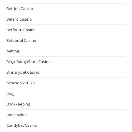
Betcleo Casino
Betero Casino
Betfouru Casino
Betportal Casino
betting
BingoBongoStars Casino
Binnarybet Casino
bkschool2.ru 70
blog
Bookkeeping
bookmaker
Candybet Casino