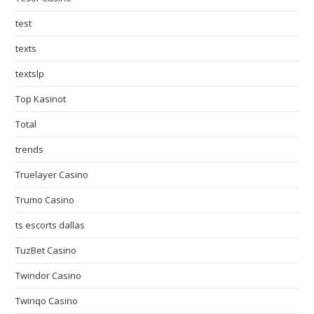
test
texts
textslp
Top Kasinot
Total
trends
Truelayer Casino
Trumo Casino
ts escorts dallas
TuzBet Casino
Twindor Casino
Twinqo Casino