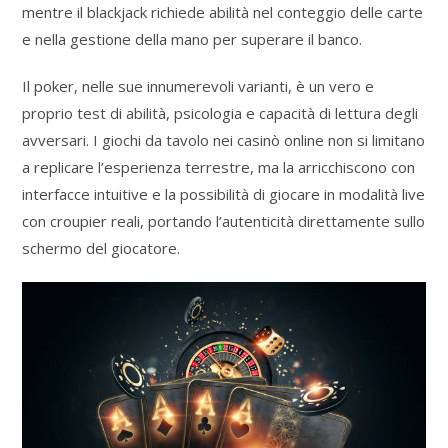
mentre il blackjack richiede abilità nel conteggio delle carte
e nella gestione della mano per superare il banco.
Il poker, nelle sue innumerevoli varianti, è un vero e
proprio test di abilità, psicologia e capacità di lettura degli
avversari. I giochi da tavolo nei casinò online non si limitano
a replicare l’esperienza terrestre, ma la arricchiscono con
interfacce intuitive e la possibilità di giocare in modalità live
con croupier reali, portando l’autenticità direttamente sullo
schermo del giocatore.