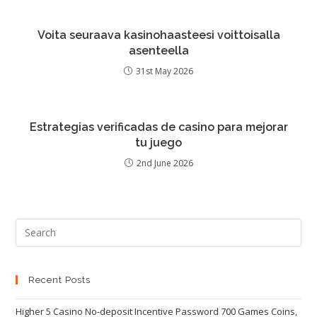
Voita seuraava kasinohaasteesi voittoisalla
asenteella
31st May 2026
Estrategias verificadas de casino para mejorar
tu juego
2nd June 2026
Recent Posts
Higher 5 Casino No-deposit Incentive Password 700 Games Coins,