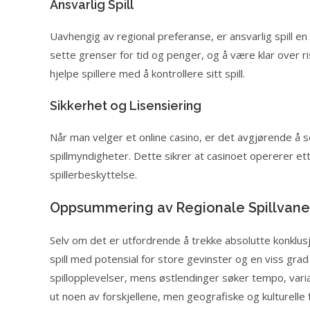
Ansvarlig Spill
Uavhengig av regional preferanse, er ansvarlig spill en k
sette grenser for tid og penger, og å være klar over ri
hjelpe spillere med å kontrollere sitt spill.
Sikkerhet og Lisensiering
Når man velger et online casino, er det avgjørende å s
spillmyndigheter. Dette sikrer at casinoet opererer et
spillerbeskyttelse.
Oppsummering av Regionale Spillvane
Selv om det er utfordrende å trekke absolutte konklusj
spill med potensial for store gevinster og en viss grad
spillopplevelser, mens østlendinger søker tempo, varias
ut noen av forskjellene, men geografiske og kulturelle 