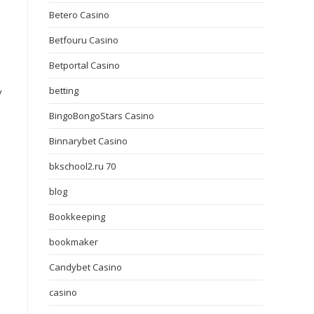
Betero Casino
Betfouru Casino
Betportal Casino
betting
v
BingoBongoStars Casino
Binnarybet Casino
bkschool2.ru 70
blog
Bookkeeping
bookmaker
Candybet Casino
casino