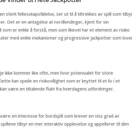
de Vinder til Hete Jackpotter
sterk fellesskapsfølelse, ser ut til å tiltrekkes av spill som tilby
er. Det er en antagelse at nordlendinger, kjent for sin
 som er enkle å forstå, men som likevel har et element av risiko
tomater med enkle mekanismer og progressive jackpotter som love
je ikke kommer like ofte, men hvor potensialet for store
te kan speile en risikovillighet som er knyttet til et liv i et
an være en tiltalende flukt fra hverdagens utfordringer.
være en interesse for bordspill som krever en viss grad av
 spillene tilbyr en mer interaktiv opplevelse og appellerer til den