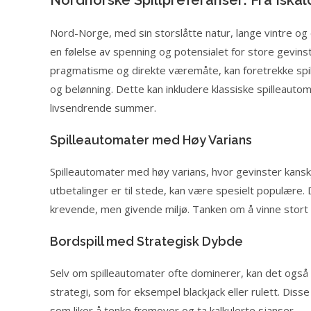
Nordnorske Spillpreferanser: Fra Iskal
Nord-Norge, med sin storslåtte natur, lange vintre og en 
en følelse av spenning og potensialet for store gevinst
pragmatisme og direkte væremåte, kan foretrekke spill
og belønning. Dette kan inkludere klassiske spilleau
livsendrende summer.
Spilleautomater med Høy Varians
Spilleautomater med høy varians, hvor gevinster kansk
utbetalinger er til stede, kan være spesielt populære. Det
krevende, men givende miljø. Tanken om å vinne stort k
Bordspill med Strategisk Dybde
Selv om spilleautomater ofte dominerer, kan det også 
strategi, som for eksempel blackjack eller rulett. Disse
som liker å tenke fremover og ta kalkulerte sjanser.