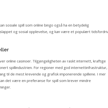
an sosiale spill som online bingo også ha en betydelig
vslappet og sosial opplevelse, og kan være et populært tidsfordri
ller
ver online casinoer. Tilgjengeligheten av raskt internett, kraftige
rt spillindustrien. For regioner med god internettinfrastruktur,
gang til de mest krevende og grafisk imponerende spillene. I mer
an det være en preferanse for spill som krever mindre
ninger.