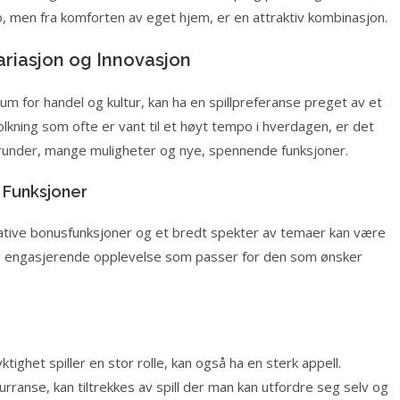
no, men fra komforten av eget hjem, er en attraktiv kombinasjon.
ariasjon og Innovasjon
m for handel og kultur, kan ha en spillpreferanse preget av et
kning som ofte er vant til et høyt tempo i hverdagen, er det
ke runder, mange muligheter og nye, spennende funksjoner.
Funksjoner
tive bonusfunksjoner og et bredt spekter av temaer kan være
 og engasjerende opplevelse som passer for den som ønsker
ighet spiller en stor rolle, kan også ha en sterk appell.
rranse, kan tiltrekkes av spill der man kan utfordre seg selv og