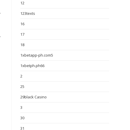
12
r
123texts
16
17
r
18
1xbetapp-ph.com5
1xbetph.ph66
2
25
29black Casino
3
30
31