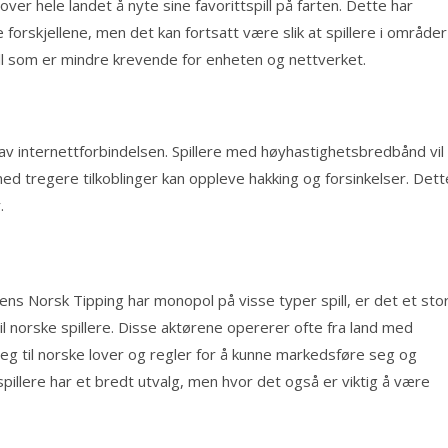
 over hele landet å nyte sine favorittspill på farten. Dette har
 forskjellene, men det kan fortsatt være slik at spillere i områder
ill som er mindre krevende for enheten og nettverket.
av internettforbindelsen. Spillere med høyhastighetsbredbånd vil
tregere tilkoblinger kan oppleve hakking og forsinkelser. Dett
.
ns Norsk Tipping har monopol på visse typer spill, er det et sto
til norske spillere. Disse aktørene opererer ofte fra land med
eg til norske lover og regler for å kunne markedsføre seg og
pillere har et bredt utvalg, men hvor det også er viktig å være