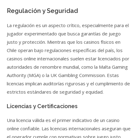
Regulación y Seguridad
La regulación es un aspecto crítico, especialmente para el
jugador experimentado que busca garantías de juego
justo y protección. Mientras que los casinos físicos en
Chile operan bajo regulaciones específicas del país, los
casinos online internacionales suelen estar licenciados por
autoridades de renombre mundial, como la Malta Gaming
Authority (MGA) o la UK Gambling Commission. Estas
licencias implican auditorías rigurosas y el cumplimiento de
estrictos estándares de seguridad y equidad.
Licencias y Certificaciones
Una licencia válida es el primer indicativo de un casino
online confiable. Las licencias internacionales aseguran que
el operador cumple con normativas sobre juego justo