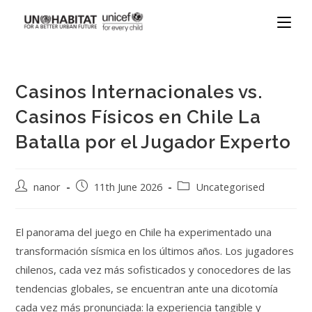
Casinos Internacionales vs.
Casinos Físicos en Chile La
Batalla por el Jugador Experto
nanor
11th June 2026
Uncategorised
El panorama del juego en Chile ha experimentado una
transformación sísmica en los últimos años. Los jugadores
chilenos, cada vez más sofisticados y conocedores de las
tendencias globales, se encuentran ante una dicotomía
cada vez más pronunciada: la experiencia tangible y