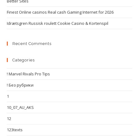
Better Sites
Finest Online casinos Real cash Gaming Internet for 2026
Idrætsgren Russisk roulett Cookie Casino & Kortenspil
Recent Comments
Categories
! Marvel Rivals Pro Tips
! Без рубрики
1
10_07_AU_AKS
12
123texts