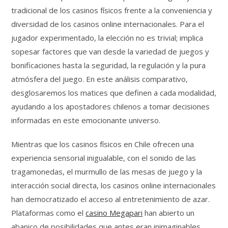
tradicional de los casinos físicos frente a la conveniencia y
diversidad de los casinos online internacionales. Para el
jugador experimentado, la elección no es trivial; implica
sopesar factores que van desde la variedad de juegos y
bonificaciones hasta la seguridad, la regulación y la pura
atmósfera del juego. En este análisis comparativo,
desglosaremos los matices que definen a cada modalidad,
ayudando a los apostadores chilenos a tomar decisiones
informadas en este emocionante universo.
Mientras que los casinos físicos en Chile ofrecen una
experiencia sensorial inigualable, con el sonido de las
tragamonedas, el murmullo de las mesas de juego y la
interacción social directa, los casinos online internacionales
han democratizado el acceso al entretenimiento de azar.
Plataformas como el
casino Megapari
han abierto un
abanico de posibilidades que antes eran inimaginables