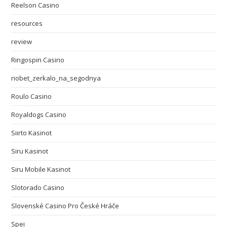
Reelson Casino
resources
review
Ringospin Casino
riobet_zerkalo_na_segodnya
Roulo Casino
Royaldogs Casino
Siirto Kasinot
Siru Kasinot
Siru Mobile Kasinot
Slotorado Casino
Slovenské Casino Pro České Hráče
Spei