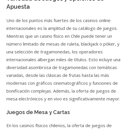
Apuesta
Uno de los puntos más fuertes de los casinos online
internacionales es la amplitud de su catálogo de juegos.
Mientras que un casino físico en Chile puede tener un
número limitado de mesas de ruleta, blackjack o póker, y
una selección de tragamonedas, los operadores
internacionales albergan miles de títulos. Esto incluye una
diversidad asombrosa de tragamonedas con temáticas
variadas, desde las clásicas de frutas hasta las más
modernas con gráficos cinematográficos y funciones de
bonificación complejas. Además, la oferta de juegos de
mesa electrónicos y en vivo es significativamente mayor.
Juegos de Mesa y Cartas
En los casinos físicos chilenos, la oferta de juegos de