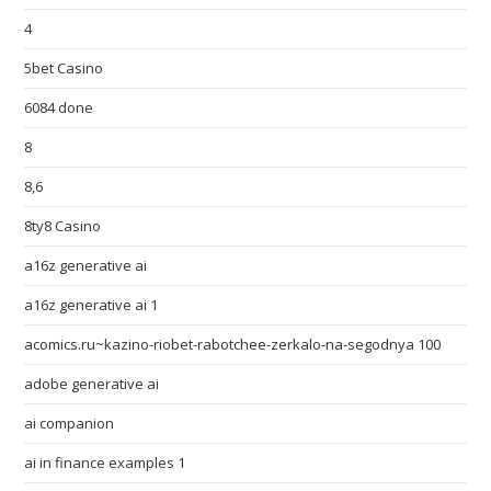
4
5bet Casino
6084 done
8
8,6
8ty8 Casino
a16z generative ai
a16z generative ai 1
acomics.ru~kazino-riobet-rabotchee-zerkalo-na-segodnya 100
adobe generative ai
ai companion
ai in finance examples 1