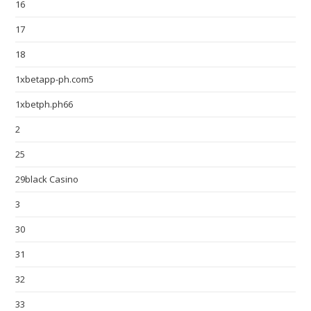
16
17
18
1xbetapp-ph.com5
1xbetph.ph66
2
25
29black Casino
3
30
31
32
33