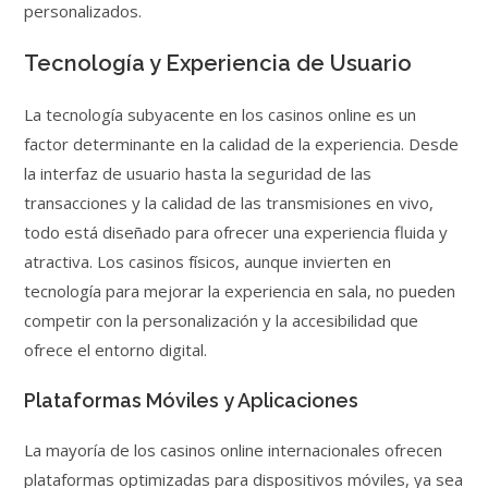
personalizados.
Tecnología y Experiencia de Usuario
La tecnología subyacente en los casinos online es un
factor determinante en la calidad de la experiencia. Desde
la interfaz de usuario hasta la seguridad de las
transacciones y la calidad de las transmisiones en vivo,
todo está diseñado para ofrecer una experiencia fluida y
atractiva. Los casinos físicos, aunque invierten en
tecnología para mejorar la experiencia en sala, no pueden
competir con la personalización y la accesibilidad que
ofrece el entorno digital.
Plataformas Móviles y Aplicaciones
La mayoría de los casinos online internacionales ofrecen
plataformas optimizadas para dispositivos móviles, ya sea