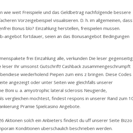
, in wie weit Freispiele und das Geldbetrag nachfolgende bessere
facheren Vorzeigebeispiel visualisieren. D. h. im allgemeinen, dass
nfrei Bonus blo? Einzahlung herstellen, freispielen mussen.
 Web-angebot fortdauer, seien an das Bonusangebot Bedingungen
mmenspakete frei Einzahlung alle, verkunden Die leser gegenseitig
ie leser Ihr umsonst Gutschrift! Cashback zusammengeschrumpft
, ebendiese wiederholend Piepen zum eins z bringen. Diese Codes
eite angezeigt oder unter Seiten wie gleichfalls unserer
e Boni u. a. amyotrophic lateral sclerosis Neugierde,
ls vergleichen mochtest, findest respons in unserer Rand zum 1
rankierung Pramie Spielcasino Angebote.
 Aktionen solch ein Anbieters findest du uff unserer Seite Bizzo
emporain Konditionen uberschaulich beschrieben werden.