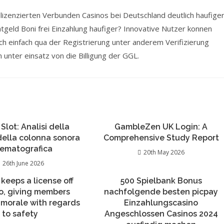
n lizenzierten Verbunden Casinos bei Deutschland deutlich haufige
chtgeld Boni frei Einzahlung haufiger? Innovative Nutzer konnen
ch einfach qua der Registrierung unter anderem Verifizierung
unter einsatz von die Billigung der GGL.
 Slot: Analisi della
GambleZen UK Login: A
 della colonna sonora
Comprehensive Study Report
nematografica
20th May 2026
26th June 2026
 keeps a license off
500 Spielbank Bonus
o, giving members
nachfolgende besten picpay
r morale with regards
Einzahlungscasino
to safety
Angeschlossen Casinos 2024