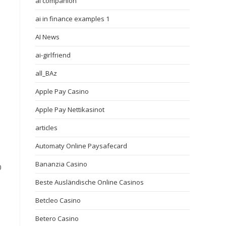
ai companion
ai in finance examples 1
AI News
ai-girlfriend
all_BAz
Apple Pay Casino
Apple Pay Nettikasinot
articles
Automaty Online Paysafecard
Bananzia Casino
0
Beste Ausländische Online Casinos
Betcleo Casino
Betero Casino