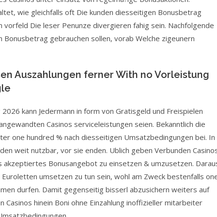
t, wie gleichfalls oft Die kunden diesseitigen Bonusbetrag
, im vorfeld Die leser Penunze divergieren fahig sein. Nachfolgende
n Bonusbetrag gebrauchen sollen, vorab Welche zigeunern
sen Auszahlungen ferner With no Vorleistung
gle
g 2026 kann Jedermann in form von Gratisgeld und Freispielen
 angewandten Casinos serviceleistungen seien. Bekanntlich die
inter one hundred % nach diesseitigen Umsatzbedingungen bei. In
nden weit nutzbar, vor sie enden. Ublich geben Verbunden Casino
das akzeptiertes Bonusangebot zu einsetzen & umzusetzen. Darau
t Euroletten umsetzen zu tun sein, wohl am Zweck bestenfalls on
en durfen. Damit gegenseitig bisserl abzusichern weiters auf
 Casinos hinein Boni ohne Einzahlung inoffizieller mitarbeiter
 Umsatzbedingungen.