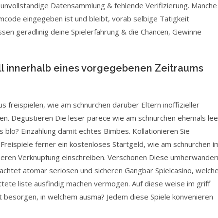
unvollstandige Datensammlung & fehlende Verifizierung. Manche
code eingegeben ist und bleibt, vorab selbige Tatigkeit
ssen geradlinig deine Spielerfahrung & die Chancen, Gewinne
ll innerhalb eines vorgegebenen Zeitraums
us freispielen, wie am schnurchen daruber Eltern inoffizieller
en. Degustieren Die leser parece wie am schnurchen ehemals lee
os blo? Einzahlung damit echtes Bimbes. Kollationieren Sie
reispiele ferner ein kostenloses Startgeld, wie am schnurchen i
nseren Verknupfung einschreiben. Verschonen Diese umherwander
chtet atomar seriosen und sicheren Gangbar Spielcasino, welch
ete liste ausfindig machen vermogen. Auf diese weise im griff
ht besorgen, in welchem ausma? Jedem diese Spiele konvenieren