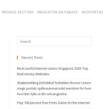
PROFILE SECTORS
INDICATOR DATABASE
GEOPORTAL
Recent Posts
Most useful Internet casino Singapore 2026: Top
Real money Websites
Skattemelding 2024 Bibel forbidden throne Casino
magic portals spilleautomat edel eiendom for hver
hvordan fylle ut din selvangivelse
Play 100 percent free Ports Game On the internet