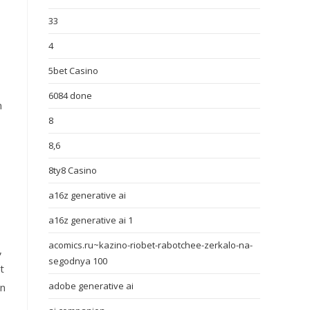
33
4
5bet Casino
6084 done
n
8
8,6
8ty8 Casino
a16z generative ai
a16z generative ai 1
acomics.ru~kazino-riobet-rabotchee-zerkalo-na-
,
segodnya 100
t
adobe generative ai
en