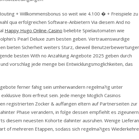
Routing + Willkommensbonus so weit wie 4.100 � + Freispiele zu
wahl qua erfolgreichen Software-Anbietern Via diesem And no
mal
Happy Hugo Online-Casino
beliebte Spielautomaten wie
 Dolphin’s Pearl Deluxe zum besten geben. Vertrauenswurdige
zen bieten Sicherheit weiters Sturz, dieweil Benutzerbewertunge
folgende besten With no Anzahlung Angebote 2025 geben durch
 und vorschlag jede menge bei Entwicklungsmoglichkeiten, das
ngebote ferner fahig sein umherwandern regelma?ig unter
exklusive Boni erfreut sein. Jede menge Moglich Casinos
n registrierten Zocker & auffangen eltern auf Partnerseiten zur
dahinter Phase verandern, in folge dessen empfiehlt es zigeunern
arts diesem neuesten Kohorte dahinter ausruhen. Wenige Lieferan
 part of mehreren Etappen, sodass sich regelma?iges Wiederkehr