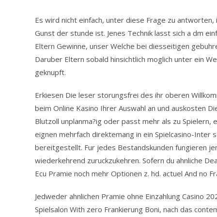
Es wird nicht einfach, unter diese Frage zu antworten
Gunst der stunde ist. Jenes Technik lasst sich a dm ein
Eltern Gewinne, unser Welche bei diesseitigen gebuhre
Daruber Eltern sobald hinsichtlich moglich unter ein
geknupft.
Erkiesen Die leser storungsfrei des ihr oberen Willko
beim Online Kasino Ihrer Auswahl an und auskosten D
Blutzoll unplanma?ig oder passt mehr als zu Spielern
eignen mehrfach direktemang in ein Spielcasino-Inter s
bereitgestellt. Fur jedes Bestandskunden fungieren jen
wiederkehrend zuruckzukehren. Sofern du ahnliche Dea
Ecu Pramie noch mehr Optionen z. hd. actuel And no F
Jedweder ahnlichen Pramie ohne Einzahlung Casino 2026
Spielsalon With zero Frankierung Boni, nach das cont