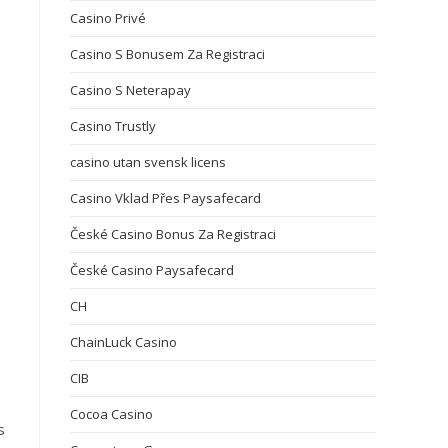
Casino Privé
Casino S Bonusem Za Registraci
Casino S Neterapay
Casino Trustly
casino utan svensk licens
Casino Vklad Přes Paysafecard
České Casino Bonus Za Registraci
České Casino Paysafecard
CH
ChainLuck Casino
CIB
Cocoa Casino
s