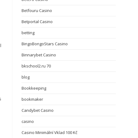
Betfouru Casino
Betportal Casino
betting
BingoBongoStars Casino
l
Binnarybet Casino
bkschool2.ru 70
blog
Bookkeeping
s
bookmaker
Candybet Casino
casino
Casino Minimální Vklad 100 Kč