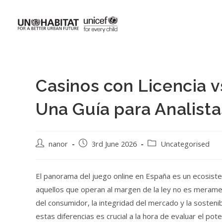
Casinos con Licencia v
Una Guía para Analistas
nanor
3rd June 2026
Uncategorised
El panorama del juego online en España es un ecosiste
aquellos que operan al margen de la ley no es meramen
del consumidor, la integridad del mercado y la sostenib
estas diferencias es crucial a la hora de evaluar el po