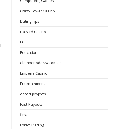
Computers, Games
Crazy Tower Сasino
Dating Tips
Dazard Casino
EC
l
Education
elemporiodelvw.com.ar
Emperia Casino
Entertainment
escort projects
Fast Payouts
first
Forex Trading