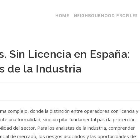
HOME
NEIGHBOURHOOD PROFILES
s. Sin Licencia en España:
 de la Industria
ma complejo, donde la distinción entre operadores con licencia y
te una formalidad, sino un pilar fundamental para la protección
ilidad del sector. Para los analistas de la industria, comprender
tencial de mercado, los riesgos asociados y las oportunidades de