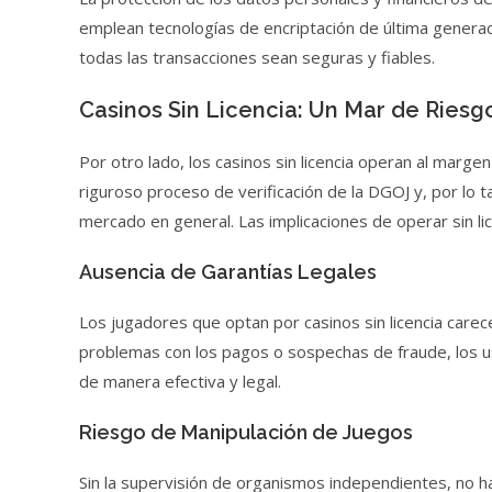
emplean tecnologías de encriptación de última generac
todas las transacciones sean seguras y fiables.
Casinos Sin Licencia: Un Mar de Riesg
Por otro lado, los casinos sin licencia operan al marge
riguroso proceso de verificación de la DGOJ y, por lo t
mercado en general. Las implicaciones de operar sin lice
Ausencia de Garantías Legales
Los jugadores que optan por casinos sin licencia carec
problemas con los pagos o sospechas de fraude, los us
de manera efectiva y legal.
Riesgo de Manipulación de Juegos
Sin la supervisión de organismos independientes, no h