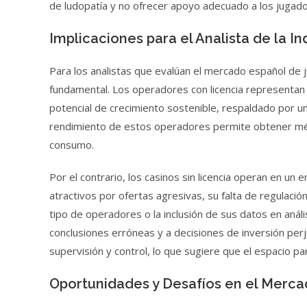
de ludopatía y no ofrecer apoyo adecuado a los jugado
Implicaciones para el Analista de la In
Para los analistas que evalúan el mercado español de jue
fundamental. Los operadores con licencia representa
potencial de crecimiento sostenible, respaldado por un
rendimiento de estos operadores permite obtener métr
consumo.
Por el contrario, los casinos sin licencia operan en un 
atractivos por ofertas agresivas, su falta de regulació
tipo de operadores o la inclusión de sus datos en anál
conclusiones erróneas y a decisiones de inversión perju
supervisión y control, lo que sugiere que el espacio pa
Oportunidades y Desafíos en el Merc