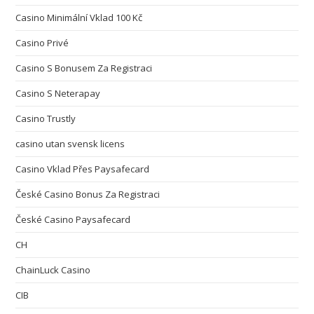
Casino Minimální Vklad 100 Kč
Casino Privé
Casino S Bonusem Za Registraci
Casino S Neterapay
Casino Trustly
casino utan svensk licens
Casino Vklad Přes Paysafecard
České Casino Bonus Za Registraci
České Casino Paysafecard
CH
ChainLuck Casino
CIB