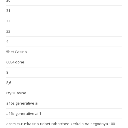
30
31
32
33
4
5bet Casino
6084 done
8
8,6
8ty8 Casino
a16z generative ai
a16z generative ai 1
acomics.ru~kazino-riobet-rabotchee-zerkalo-na-segodnya 100