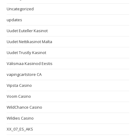
Uncategorized
updates
Uudet Euteller Kasinot
Uudet Nettikasinot Malta
Uudet Trustly Kasinot
Välismaa Kasiinod Eestis
vapingcartstore CA
Vipsta Casino
Voom Casino
WildChance Casino
Wildies Casino
XX_07_ES_AKS