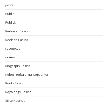
posts
Public
Publick
Redracer Casino
Reelson Casino
resources
review
Ringospin Casino
riobet_zerkalo_na_segodnya
Roulo Casino
Royaldogs Casino
Siirto Kasinot