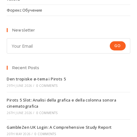
Форекс Обучение
Newsletter
GO
Recent Posts
Den tropiske ø-tema i Pirots 5
29TH JUNE 2026
/
0 COMMENTS
Pirots 5 Slot: Analisi della grafica e della colonna sonora
cinematografica
26TH JUNE 2026
/
0 COMMENTS
GambleZen UK Login: A Comprehensive Study Report
20TH MAY 2026
/
0 COMMENTS