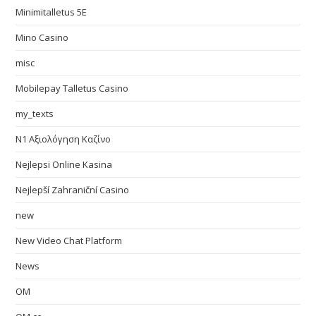
Minimitalletus 5E
Mino Casino
misc
Mobilepay Talletus Casino
my_texts
N1 Αξιολόγηση Καζίνο
Nejlepsi Online Kasina
Nejlepší Zahraniční Casino
new
New Video Chat Platform
News
OM