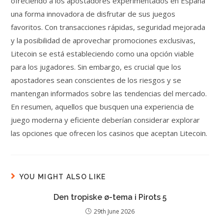
ofreciendo a los apostadores experimentados en España
una forma innovadora de disfrutar de sus juegos
favoritos. Con transacciones rápidas, seguridad mejorada
y la posibilidad de aprovechar promociones exclusivas,
Litecoin se está estableciendo como una opción viable
para los jugadores. Sin embargo, es crucial que los
apostadores sean conscientes de los riesgos y se
mantengan informados sobre las tendencias del mercado.
En resumen, aquellos que busquen una experiencia de
juego moderna y eficiente deberían considerar explorar
las opciones que ofrecen los casinos que aceptan Litecoin.
YOU MIGHT ALSO LIKE
Den tropiske ø-tema i Pirots 5
29th June 2026