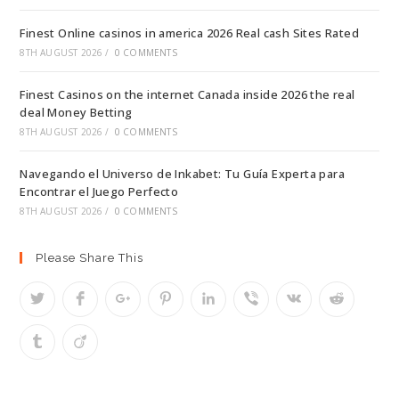
Finest Online casinos in america 2026 Real cash Sites Rated
8TH AUGUST 2026
/
0 COMMENTS
Finest Casinos on the internet Canada inside 2026 the real
deal Money Betting
8TH AUGUST 2026
/
0 COMMENTS
Navegando el Universo de Inkabet: Tu Guía Experta para
Encontrar el Juego Perfecto
8TH AUGUST 2026
/
0 COMMENTS
Please Share This