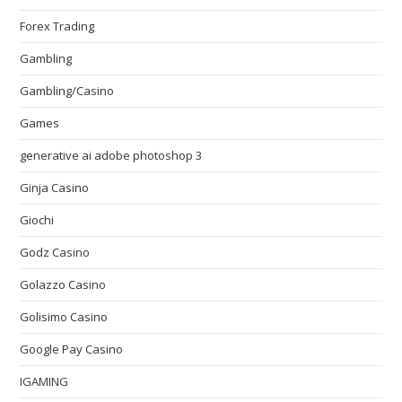
Forex Trading
Gambling
Gambling/Casino
Games
generative ai adobe photoshop 3
Ginja Casino
Giochi
Godz Casino
Golazzo Casino
Golisimo Casino
Google Pay Casino
IGAMING