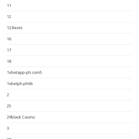
11
12
123texts
16
17
18
1xbetapp-ph.com5
1xbetph.ph66
2
25
29black Casino
3