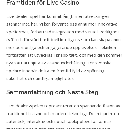
Framtiden för Live Casino
Live dealer-spel har kommit långt, men utvecklingen
stannar inte här. Vi kan förvänta oss ännu mer innovativa
spelformat, förbättrad integration med virtuell verklighet
(VR) och förstärkt artificiell intelligens som kan skapa ännu
mer personliga och engagerande upplevelser. Tekniken
fortsätter att utvecklas i snabb takt, och med den kommer
nya sätt att njuta av casinounderhållning. För svenska
spelare innebär detta en framtid fylld av spänning,
säkerhet och oändliga möjligheter.
Sammanfattning och Nästa Steg
Live dealer-spelen representerar en spännande fusion av
traditionellt casino och modern teknologi. De erbjuder en
autentisk, interaktiv och social spelupplevelse som är