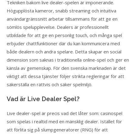
Tekniken bakom live dealer-spelen är imponerande.
Högupplösta kameror, snabb streaming och intuitiva
användargränssnitt arbetar tillsammans för att ge en
sömlös spelupplevelse. Dealers är professionellt
utbildade för att ge en personlig touch, och många spel
erbjuder chattfunktioner där du kan kommunicera med
både dealern och andra spelare. Detta skapar en social
dimension som saknas i traditionella online-spel och ger en
känsla av gemenskap. För den svenska marknaden är det
viktigt att dessa tjänster följer strikta regleringar för att
säkerställa en rättvis och säker spelmiljö.
Vad är Live Dealer Spel?
Live dealer-spel är precis vad det låter som: casinospel
som spelas i realtid med en mänsklig dealer. Istället för
att förlita sig på slumpgeneratorer (RNG) för att