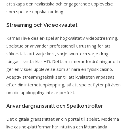
att skapa den realistiska och engagerande upplevelse
som spelare uppskattar idag.
Streaming och Videokvalitet
Kärnan i live dealer-spel är högkvalitativ videostreaming.
Spelstudior använder professionell utrustning för att
säkerställa att varje kort, varje snurr och varje drag
fångas i kristallklar HD. Detta minimerar fördröjningar och
ger en visuell upplevelse som är nära en fysisk casino.
Adaptiv streamingteknik ser till att kvaliteten anpassas
efter din internetuppkoppling, så att spelet flyter på även
om din uppkoppling inte är perfekt.
Användargränssnitt och Spelkontroller
Det digitala gränssnittet är din portal till spelet. Moderna
live casino-plattformar har intuitiva och lättanvända