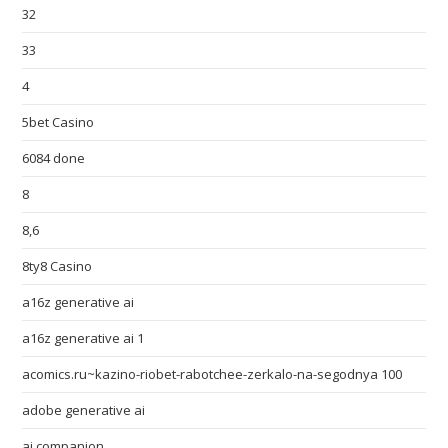
32
33
4
5bet Casino
6084 done
8
8,6
8ty8 Casino
a16z generative ai
a16z generative ai 1
acomics.ru~kazino-riobet-rabotchee-zerkalo-na-segodnya 100
adobe generative ai
ai companion