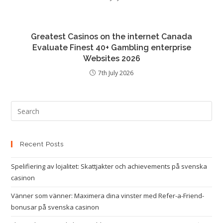
Greatest Casinos on the internet Canada
Evaluate Finest 40+ Gambling enterprise
Websites 2026
7th July 2026
Recent Posts
Spelifiering av lojalitet: Skattjakter och achievements på svenska
casinon
Vänner som vänner: Maximera dina vinster med Refer-a-Friend-
bonusar på svenska casinon