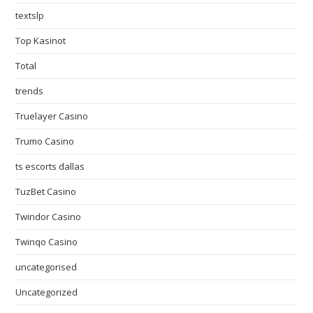
textslp
Top Kasinot
Total
trends
Truelayer Casino
Trumo Casino
ts escorts dallas
TuzBet Casino
Twindor Casino
Twinqo Casino
uncategorised
Uncategorized