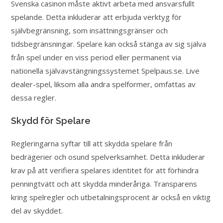
Svenska casinon måste aktivt arbeta med ansvarsfullt
spelande. Detta inkluderar att erbjuda verktyg för
självbegränsning, som insättningsgränser och
tidsbegränsningar. Spelare kan också stänga av sig själva
från spel under en viss period eller permanent via
nationella självavstängningssystemet Spelpaus.se. Live
dealer-spel, liksom alla andra spelformer, omfattas av
dessa regler.
Skydd för Spelare
Regleringarna syftar till att skydda spelare från
bedrägerier och osund spelverksamhet. Detta inkluderar
krav på att verifiera spelares identitet för att förhindra
penningtvätt och att skydda minderåriga. Transparens
kring spelregler och utbetalningsprocent är också en viktig
del av skyddet.