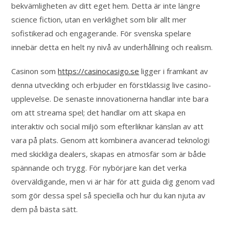
bekvämligheten av ditt eget hem. Detta är inte längre
science fiction, utan en verklighet som blir allt mer
sofistikerad och engagerande. För svenska spelare
innebär detta en helt ny nivå av underhållning och realism.
Casinon som
https://casinocasigo.se
ligger i framkant av
denna utveckling och erbjuder en förstklassig live casino-
upplevelse. De senaste innovationerna handlar inte bara
om att streama spel; det handlar om att skapa en
interaktiv och social miljö som efterliknar känslan av att
vara på plats. Genom att kombinera avancerad teknologi
med skickliga dealers, skapas en atmosfär som är både
spännande och trygg. För nybörjare kan det verka
överväldigande, men vi är här för att guida dig genom vad
som gör dessa spel så speciella och hur du kan njuta av
dem på bästa sätt.