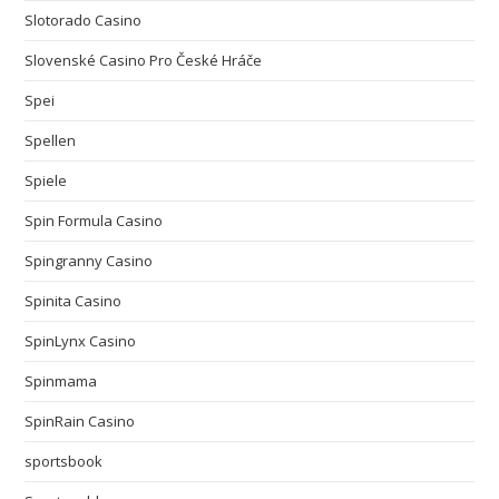
Slotorado Casino
Slovenské Casino Pro České Hráče
Spei
Spellen
Spiele
Spin Formula Casino
Spingranny Casino
Spinita Casino
SpinLynx Casino
Spinmama
SpinRain Casino
sportsbook