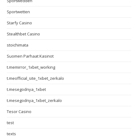
Sportwedden
Sportwetten
Starfy Casino
Stealthbet Casino
stoichimata
Suomen Parhaat Kasinot
t.memirror_1xbet_working
t.meofficial_site_1xbet_zerkalo
t.mesegodnya_1xbet
t.mesegodnya_1xbet_zerkalo
Tesor Casino
test
texts