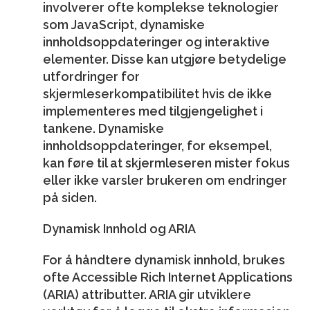
involverer ofte komplekse teknologier
som JavaScript, dynamiske
innholdsoppdateringer og interaktive
elementer. Disse kan utgjøre betydelige
utfordringer for
skjermleserkompatibilitet hvis de ikke
implementeres med tilgjengelighet i
tankene. Dynamiske
innholdsoppdateringer, for eksempel,
kan føre til at skjermleseren mister fokus
eller ikke varsler brukeren om endringer
på siden.
Dynamisk Innhold og ARIA
For å håndtere dynamisk innhold, brukes
ofte Accessible Rich Internet Applications
(ARIA) attributter. ARIA gir utviklere