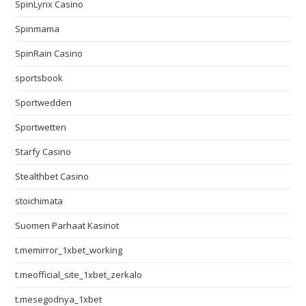
SpinLynx Casino
Spinmama
SpinRain Casino
sportsbook
Sportwedden
Sportwetten
Starfy Casino
Stealthbet Casino
stoichimata
Suomen Parhaat Kasinot
t.memirror_1xbet_working
t.meofficial_site_1xbet_zerkalo
t.mesegodnya_1xbet