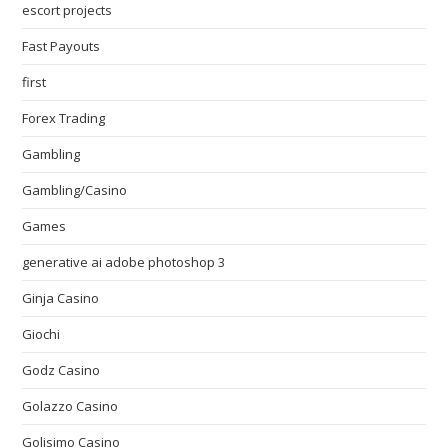
escort projects
Fast Payouts
first
Forex Trading
Gambling
Gambling/Casino
Games
generative ai adobe photoshop 3
Ginja Casino
Giochi
Godz Casino
Golazzo Casino
Golisimo Casino