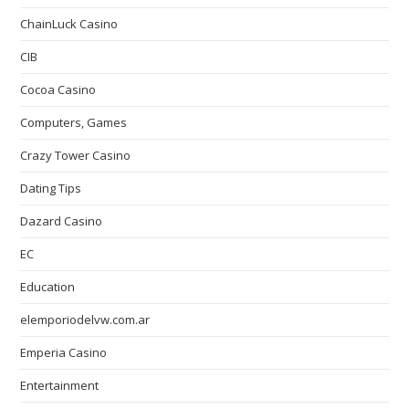
ChainLuck Casino
CIB
Cocoa Casino
Computers, Games
Crazy Tower Сasino
Dating Tips
Dazard Casino
EC
Education
elemporiodelvw.com.ar
Emperia Casino
Entertainment