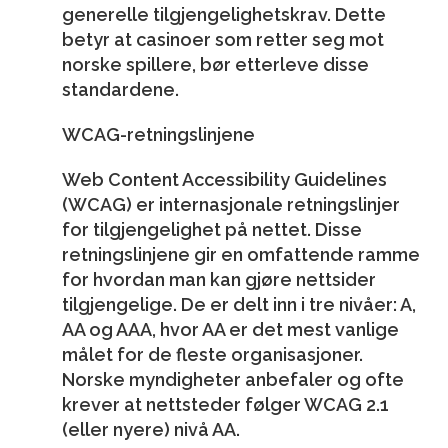
generelle tilgjengelighetskrav. Dette
betyr at casinoer som retter seg mot
norske spillere, bør etterleve disse
standardene.
WCAG-retningslinjene
Web Content Accessibility Guidelines
(WCAG) er internasjonale retningslinjer
for tilgjengelighet på nettet. Disse
retningslinjene gir en omfattende ramme
for hvordan man kan gjøre nettsider
tilgjengelige. De er delt inn i tre nivåer: A,
AA og AAA, hvor AA er det mest vanlige
målet for de fleste organisasjoner.
Norske myndigheter anbefaler og ofte
krever at nettsteder følger WCAG 2.1
(eller nyere) nivå AA.