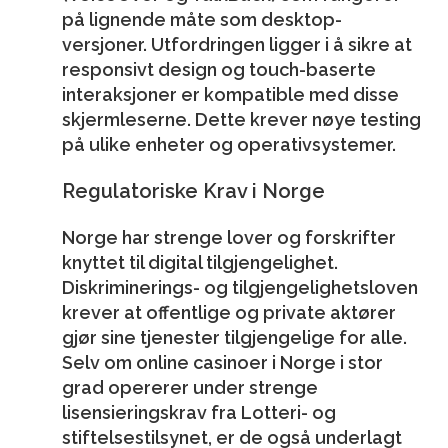
på lignende måte som desktop-
versjoner. Utfordringen ligger i å sikre at
responsivt design og touch-baserte
interaksjoner er kompatible med disse
skjermleserne. Dette krever nøye testing
på ulike enheter og operativsystemer.
Regulatoriske Krav i Norge
Norge har strenge lover og forskrifter
knyttet til digital tilgjengelighet.
Diskriminerings- og tilgjengelighetsloven
krever at offentlige og private aktører
gjør sine tjenester tilgjengelige for alle.
Selv om online casinoer i Norge i stor
grad opererer under strenge
lisensieringskrav fra Lotteri- og
stiftelsestilsynet, er de også underlagt