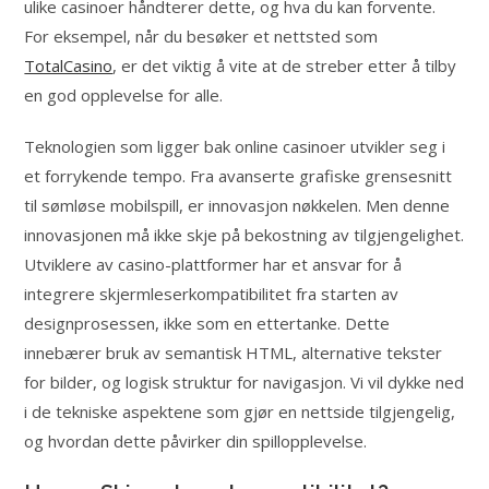
ulike casinoer håndterer dette, og hva du kan forvente.
For eksempel, når du besøker et nettsted som
TotalCasino
, er det viktig å vite at de streber etter å tilby
en god opplevelse for alle.
Teknologien som ligger bak online casinoer utvikler seg i
et forrykende tempo. Fra avanserte grafiske grensesnitt
til sømløse mobilspill, er innovasjon nøkkelen. Men denne
innovasjonen må ikke skje på bekostning av tilgjengelighet.
Utviklere av casino-plattformer har et ansvar for å
integrere skjermleserkompatibilitet fra starten av
designprosessen, ikke som en ettertanke. Dette
innebærer bruk av semantisk HTML, alternative tekster
for bilder, og logisk struktur for navigasjon. Vi vil dykke ned
i de tekniske aspektene som gjør en nettside tilgjengelig,
og hvordan dette påvirker din spillopplevelse.