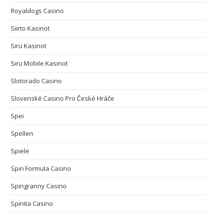
Royaldogs Casino
Siirto Kasinot
Siru Kasinot
Siru Mobile Kasinot
Slotorado Casino
Slovenské Casino Pro České Hráče
Spei
Spellen
Spiele
Spin Formula Casino
Spingranny Casino
Spinita Casino