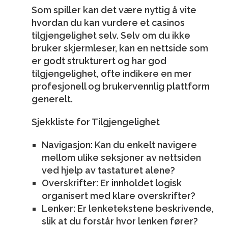
Som spiller kan det være nyttig å vite
hvordan du kan vurdere et casinos
tilgjengelighet selv. Selv om du ikke
bruker skjermleser, kan en nettside som
er godt strukturert og har god
tilgjengelighet, ofte indikere en mer
profesjonell og brukervennlig plattform
generelt.
Sjekkliste for Tilgjengelighet
Navigasjon:
Kan du enkelt navigere
mellom ulike seksjoner av nettsiden
ved hjelp av tastaturet alene?
Overskrifter:
Er innholdet logisk
organisert med klare overskrifter?
Lenker:
Er lenketekstene beskrivende,
slik at du forstår hvor lenken fører?