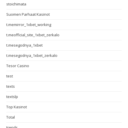
stoichimata
Suomen Parhaat Kasinot
t.memirror_1xbet_working
t.meofficial_site_1xbet_zerkalo
t.mesegodnya_1xbet
t.mesegodnya_1xbet_zerkalo
Tesor Casino
test
texts
textslp
Top Kasinot
Total
trends