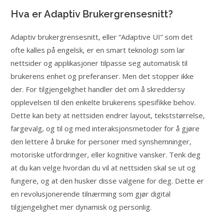
Hva er Adaptiv Brukergrensesnitt?
Adaptiv brukergrensesnitt, eller “Adaptive UI” som det
ofte kalles på engelsk, er en smart teknologi som lar
nettsider og applikasjoner tilpasse seg automatisk til
brukerens enhet og preferanser. Men det stopper ikke
der. For tilgjengelighet handler det om å skreddersy
opplevelsen til den enkelte brukerens spesifikke behov.
Dette kan bety at nettsiden endrer layout, tekststørrelse,
fargevalg, og til og med interaksjonsmetoder for å gjøre
den lettere å bruke for personer med synshemninger,
motoriske utfordringer, eller kognitive vansker. Tenk deg
at du kan velge hvordan du vil at nettsiden skal se ut og
fungere, og at den husker disse valgene for deg. Dette er
en revolusjonerende tilnærming som gjør digital
tilgjengelighet mer dynamisk og personlig.