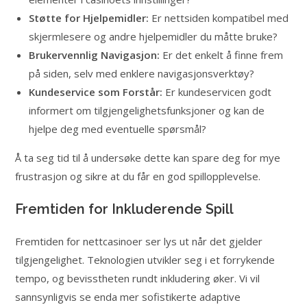
Støtte for Hjelpemidler:
Er nettsiden kompatibel med
skjermlesere og andre hjelpemidler du måtte bruke?
Brukervennlig Navigasjon:
Er det enkelt å finne frem
på siden, selv med enklere navigasjonsverktøy?
Kundeservice som Forstår:
Er kundeservicen godt
informert om tilgjengelighetsfunksjoner og kan de
hjelpe deg med eventuelle spørsmål?
Å ta seg tid til å undersøke dette kan spare deg for mye
frustrasjon og sikre at du får en god spillopplevelse.
Fremtiden for Inkluderende Spill
Fremtiden for nettcasinoer ser lys ut når det gjelder
tilgjengelighet. Teknologien utvikler seg i et forrykende
tempo, og bevisstheten rundt inkludering øker. Vi vil
sannsynligvis se enda mer sofistikerte adaptive