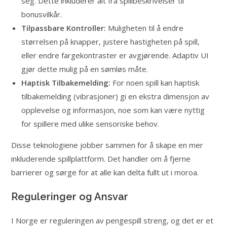
seg. Dette inkluderer alt fra spillbeskrivelser til
bonusvilkår.
Tilpassbare Kontroller:
Muligheten til å endre
størrelsen på knapper, justere hastigheten på spill,
eller endre fargekontraster er avgjørende. Adaptiv UI
gjør dette mulig på en sømløs måte.
Haptisk Tilbakemelding:
For noen spill kan haptisk
tilbakemelding (vibrasjoner) gi en ekstra dimensjon av
opplevelse og informasjon, noe som kan være nyttig
for spillere med ulike sensoriske behov.
Disse teknologiene jobber sammen for å skape en mer
inkluderende spillplattform. Det handler om å fjerne
barrierer og sørge for at alle kan delta fullt ut i moroa.
Reguleringer og Ansvar
I Norge er reguleringen av pengespill streng, og det er et