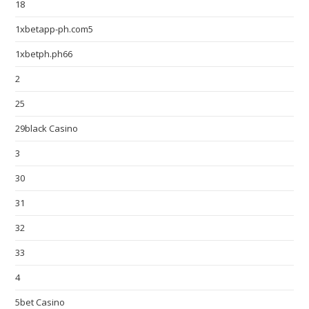
18
1xbetapp-ph.com5
1xbetph.ph66
2
25
29black Casino
3
30
31
32
33
4
5bet Casino