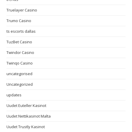
Truelayer Casino
Trumo Casino
ts escorts dallas
TuzBet Casino
Twindor Casino
Twinqo Casino
uncategorised
Uncategorized
updates
Uudet Euteller Kasinot
Uudet Nettikasinot Malta
Uudet Trustly Kasinot