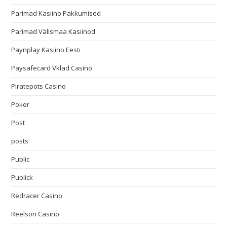
Parimad Kasiino Pakkumised
Parimad Välismaa Kasiinod
Paynplay Kasiino Eesti
Paysafecard Vklad Casino
Piratepots Casino
Poker
Post
posts
Public
Publick
Redracer Casino
Reelson Casino