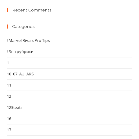
Recent Comments
Categories
! Marvel Rivals Pro Tips
! Без рубрики
1
10_07_AU_AKS
11
12
123texts
16
17