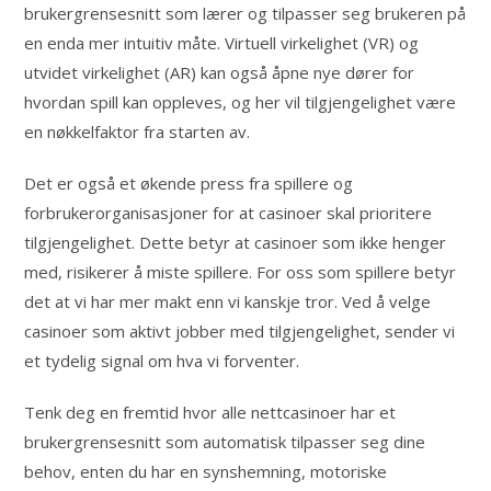
brukergrensesnitt som lærer og tilpasser seg brukeren på
en enda mer intuitiv måte. Virtuell virkelighet (VR) og
utvidet virkelighet (AR) kan også åpne nye dører for
hvordan spill kan oppleves, og her vil tilgjengelighet være
en nøkkelfaktor fra starten av.
Det er også et økende press fra spillere og
forbrukerorganisasjoner for at casinoer skal prioritere
tilgjengelighet. Dette betyr at casinoer som ikke henger
med, risikerer å miste spillere. For oss som spillere betyr
det at vi har mer makt enn vi kanskje tror. Ved å velge
casinoer som aktivt jobber med tilgjengelighet, sender vi
et tydelig signal om hva vi forventer.
Tenk deg en fremtid hvor alle nettcasinoer har et
brukergrensesnitt som automatisk tilpasser seg dine
behov, enten du har en synshemning, motoriske