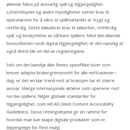
økende fokus på ansvarlig spill og tilgjengelighet.
Lotteritilsynet og andre myndigheter setter krav til
operatørene for å sikre at spillmarkedet er trygt og
rettferdig. Dette inkluderer krav til sikkerhet, rettferdig
spill, og beskyttelse av sårbare spillere. Med den økende
bevisstheten rundt digital tilgjengelighet, er det naturlig at
også dette blir en del av reguleringene.
Selv om det kanskje ikke finnes spesifikke lover som
krever adaptiv brukergrensesnitt for alle nettcasinoer i
dag, er det en klar trend mot at bransjen tar et større
ansvar. Mange internasjonale aktører som opererer mot
norske spillere, følger globale standarder for
tilgjengelighet, som WCAG (Web Content Accessibility
Guidelines). Disse retningslinjene gir en ramme for
hvordan man kan skape digitale produkter som er
tilgjengelige for flest mulig.