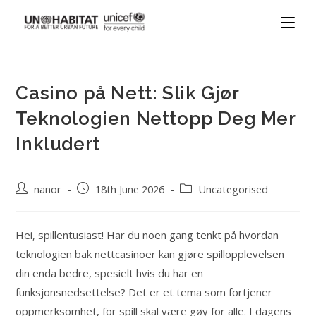
Casino på Nett: Slik Gjør
Teknologien Nettopp Deg Mer
Inkludert
nanor
18th June 2026
Uncategorised
Hei, spillentusiast! Har du noen gang tenkt på hvordan
teknologien bak nettcasinoer kan gjøre spillopplevelsen
din enda bedre, spesielt hvis du har en
funksjonsnedsettelse? Det er et tema som fortjener
oppmerksomhet, for spill skal være gøy for alle. I dagens