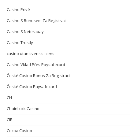
Casino Privé
Casino S Bonusem Za Registraci
Casino S Neterapay
Casino Trustly
casino utan svensk licens
Casino Vklad Přes Paysafecard
České Casino Bonus Za Registraci
České Casino Paysafecard
CH
ChainLuck Casino
CIB
Cocoa Casino