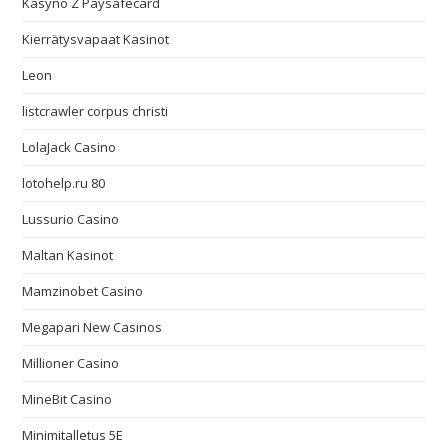
Kasyno Z Paysafecard
Kierrätysvapaat Kasinot
Leon
listcrawler corpus christi
LolaJack Casino
lotohelp.ru 80
Lussurio Casino
Maltan Kasinot
Mamzinobet Casino
Megapari New Casinos
Millioner Casino
MineBit Casino
Minimitalletus 5E