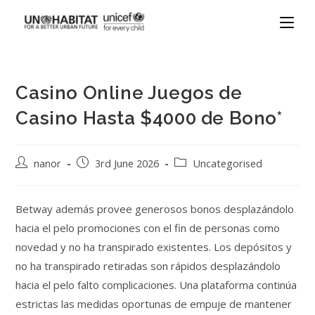
Casino Online Juegos de
Casino Hasta $4000 de Bono*
nanor
3rd June 2026
Uncategorised
Betway además provee generosos bonos desplazándolo
hacia el pelo promociones con el fin de personas como
novedad y no ha transpirado existentes. Los depósitos y
no ha transpirado retiradas son rápidos desplazándolo
hacia el pelo falto complicaciones.
Una plataforma continúa
estrictas las medidas oportunas de empuje de mantener