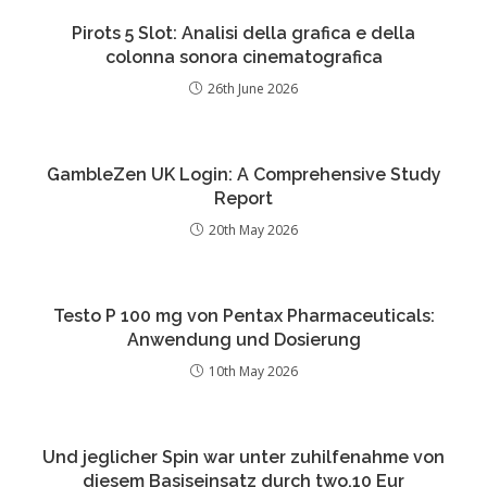
Pirots 5 Slot: Analisi della grafica e della
colonna sonora cinematografica
26th June 2026
GambleZen UK Login: A Comprehensive Study
Report
20th May 2026
Testo P 100 mg von Pentax Pharmaceuticals:
Anwendung und Dosierung
10th May 2026
Und jeglicher Spin war unter zuhilfenahme von
diesem Basiseinsatz durch two,10 Eur