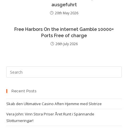
ausgefuhrt
20th May 2026
Free Harbors On the internet Gamble 10000+
Ports Free of charge
26th July 2026
Recent Posts
Skab den Ultimative Casino Aften Hjemme med Slotrize
Vera John: Vinn Stora Priser Året Runt i Spännande
Slotturneringar!