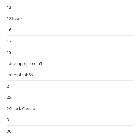
12
123texts
16
17
18
1xbetapp-ph.com5
1xbetph.ph66
2
25
29black Casino
3
30