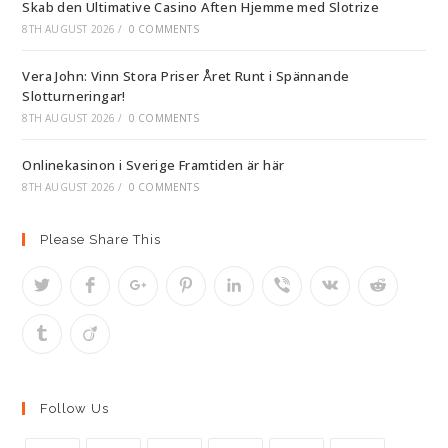
Skab den Ultimative Casino Aften Hjemme med Slotrize
8TH AUGUST 2026
/
0 COMMENTS
Vera John: Vinn Stora Priser Året Runt i Spännande
Slotturneringar!
8TH AUGUST 2026
/
0 COMMENTS
Onlinekasinon i Sverige Framtiden är här
8TH AUGUST 2026
/
0 COMMENTS
Please Share This
Follow Us