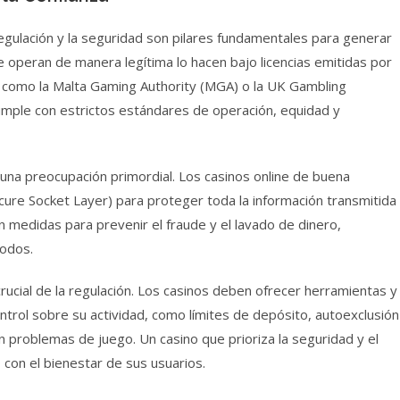
 regulación y la seguridad son pilares fundamentales para generar
e operan de manera legítima lo hacen bajo licencias emitidas por
 como la Malta Gaming Authority (MGA) o la UK Gambling
cumple con estrictos estándares de operación, equidad y
 una preocupación primordial. Los casinos online de buena
cure Socket Layer) para proteger toda la información transmitida
 medidas para prevenir el fraude y el lavado de dinero,
todos.
ucial de la regulación. Los casinos deben ofrecer herramientas y
ntrol sobre su actividad, como límites de depósito, autoexclusión
 problemas de juego. Un casino que prioriza la seguridad y el
on el bienestar de sus usuarios.