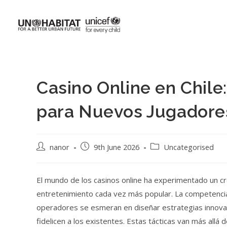
Casino Online en Chile
para Nuevos Jugadore
nanor
9th June 2026
Uncategorised
El mundo de los casinos online ha experimentado un c
entretenimiento cada vez más popular. La competencia
operadores se esmeran en diseñar estrategias innova
fidelicen a los existentes. Estas tácticas van más all