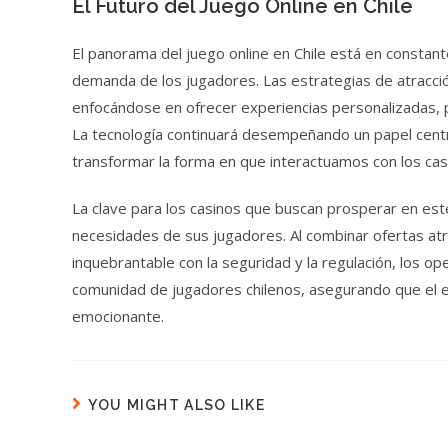
El Futuro del Juego Online en Chile
El panorama del juego online en Chile está en constante
demanda de los jugadores. Las estrategias de atracci
enfocándose en ofrecer experiencias personalizadas, 
La tecnología continuará desempeñando un papel centr
transformar la forma en que interactuamos con los casi
La clave para los casinos que buscan prosperar en este
necesidades de sus jugadores. Al combinar ofertas atr
inquebrantable con la seguridad y la regulación, los o
comunidad de jugadores chilenos, asegurando que el en
emocionante.
YOU MIGHT ALSO LIKE