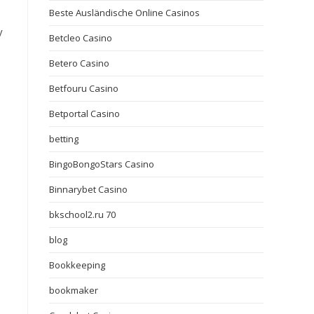
Beste Ausländische Online Casinos
y
Betcleo Casino
Betero Casino
Betfouru Casino
Betportal Casino
betting
BingoBongoStars Casino
Binnarybet Casino
bkschool2.ru 70
blog
Bookkeeping
bookmaker