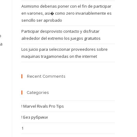
Asimismo deberias poner con el fin de participar
en varones, asi� como zero invariablemente es
sencillo ser aprobado
Participar desprovisto contacto y disfrutar
o
alrededor del extremo los juegos gratuitos
la
Los juicio para seleccionar proveedores sobre
maquinas tragamonedas on the internet
e
Recent Comments
Categories
! Marvel Rivals Pro Tips
! Без рубрики
1