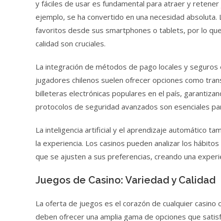
y fáciles de usar es fundamental para atraer y retener 
ejemplo, se ha convertido en una necesidad absoluta. 
favoritos desde sus smartphones o tablets, por lo que
calidad son cruciales.
La integración de métodos de pago locales y seguros e
jugadores chilenos suelen ofrecer opciones como transf
billeteras electrónicas populares en el país, garantiza
protocolos de seguridad avanzados son esenciales para
La inteligencia artificial y el aprendizaje automático 
la experiencia. Los casinos pueden analizar los hábito
que se ajusten a sus preferencias, creando una experien
Juegos de Casino: Variedad y Calidad
La oferta de juegos es el corazón de cualquier casino o
deben ofrecer una amplia gama de opciones que satisf