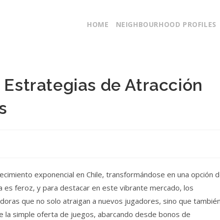
HOME
NEIGHBOURHOOD PROFILES
: Estrategias de Atracción
s
recimiento exponencial en Chile, transformándose en una opción 
 es feroz, y para destacar en este vibrante mercado, los
doras que no solo atraigan a nuevos jugadores, sino que tambié
á de la simple oferta de juegos, abarcando desde bonos de