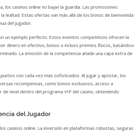
, los casinos online no bajan la guardia. Las promociones
la lealtad. Estas ofertas van más allá de los bonos de bienvenida
nua del jugador.
 un ejemplo perfecto. Estos eventos competitivos ofrecen la
ser dinero en efectivo, bonos o incluso premios físicos, basándos
erminado. La emoción de la competencia añade una capa extra de
puntos son cada vez más sofisticados. Al jugar y apostar, los
iversas recompensas, como bonos exclusivos, acceso a
ir de nivel dentro del programa VIP del casino, obteniendo
encia del Jugador
 los casinos online. La inversión en plataformas robustas, seguras