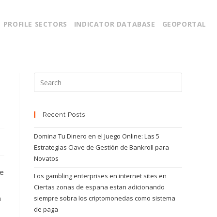
PROFILE SECTORS
INDICATOR DATABASE
GEOPORTAL
Recent Posts
Domina Tu Dinero en el Juego Online: Las 5
Estrategias Clave de Gestión de Bankroll para
Novatos
de
Los gambling enterprises en internet sites en
Ciertas zonas de espana estan adicionando
n
siempre sobra los criptomonedas como sistema
de paga