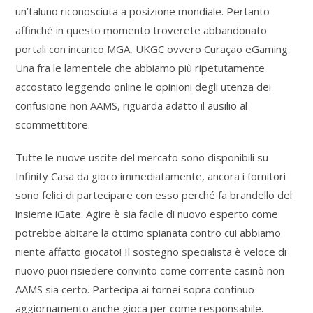
un’taluno riconosciuta a posizione mondiale. Pertanto
affinché in questo momento troverete abbandonato
portali con incarico MGA, UKGC ovvero Curaçao eGaming.
Una fra le lamentele che abbiamo più ripetutamente
accostato leggendo online le opinioni degli utenza dei
confusione non AAMS, riguarda adatto il ausilio al
scommettitore.
Tutte le nuove uscite del mercato sono disponibili su
Infinity Casa da gioco immediatamente, ancora i fornitori
sono felici di partecipare con esso perché fa brandello del
insieme iGate. Agire è sia facile di nuovo esperto come
potrebbe abitare la ottimo spianata contro cui abbiamo
niente affatto giocato! Il sostegno specialista è veloce di
nuovo puoi risiedere convinto come corrente casinò non
AAMS sia certo. Partecipa ai tornei sopra continuo
aggiornamento anche gioca per come responsabile.