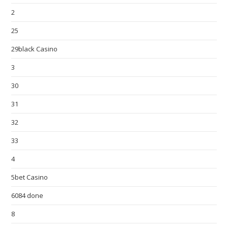
2
25
29black Casino
3
30
31
32
33
4
5bet Casino
6084 done
8