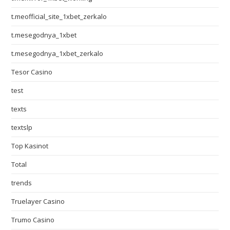
t.meofficial_site_1xbet_zerkalo
t.mesegodnya_1xbet
t.mesegodnya_1xbet_zerkalo
Tesor Casino
test
texts
textslp
Top Kasinot
Total
trends
Truelayer Casino
Trumo Casino