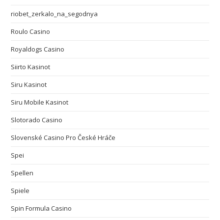
riobet_zerkalo_na_segodnya
Roulo Casino
Royaldogs Casino
Siirto Kasinot
Siru Kasinot
Siru Mobile Kasinot
Slotorado Casino
Slovenské Casino Pro České Hráče
Spei
Spellen
Spiele
Spin Formula Casino