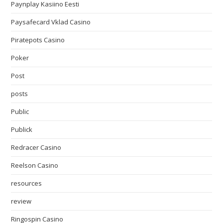
Paynplay Kasiino Eesti
Paysafecard Vklad Casino
Piratepots Casino
Poker
Post
posts
Public
Publick
Redracer Casino
Reelson Casino
resources
review
Ringospin Casino