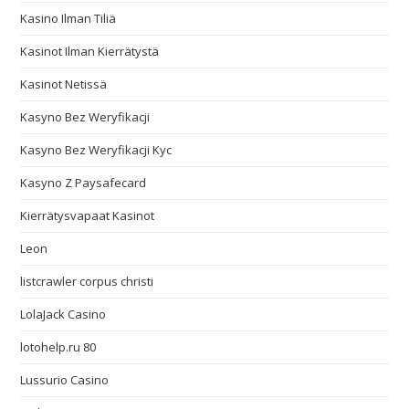
Kasino Ilman Tiliä
Kasinot Ilman Kierrätystä
Kasinot Netissä
Kasyno Bez Weryfikacji
Kasyno Bez Weryfikacji Kyc
Kasyno Z Paysafecard
Kierrätysvapaat Kasinot
Leon
listcrawler corpus christi
LolaJack Casino
lotohelp.ru 80
Lussurio Casino