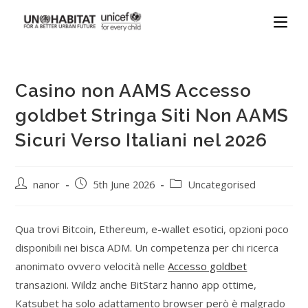
Casino non AAMS Accesso
goldbet Stringa Siti Non AAMS
Sicuri Verso Italiani nel 2026
nanor
5th June 2026
Uncategorised
Qua trovi Bitcoin, Ethereum, e-wallet esotici, opzioni poco
disponibili nei bisca ADM. Un competenza per chi ricerca
anonimato ovvero velocità nelle
Accesso goldbet
transazioni. Wildz anche BitStarz hanno app ottime,
Katsubet ha solo adattamento browser però è malgrado