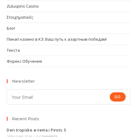
Zuluspins Casino
Στοιχηματικές
Блог
Пинап казино в КЗ: Ваш путь к азартным победам!
Текста
Форекс Обучение
Newsletter
GO
Recent Posts
Den tropiske ø-tema i Pirots 5
29TH JUNE 2026
/
0 COMMENTS