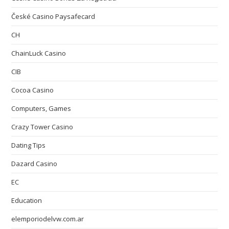
České Casino Paysafecard
CH
ChainLuck Casino
CIB
Cocoa Casino
Computers, Games
Crazy Tower Сasino
Dating Tips
Dazard Casino
EC
Education
elemporiodelvw.com.ar