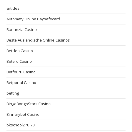
articles
Automaty Online Paysafecard
Bananzia Casino
Beste Ausländische Online Casinos
Betcleo Casino
Betero Casino
Betfouru Casino
Betportal Casino
betting
BingoBongoStars Casino
Binnarybet Casino
bkschool2.ru 70