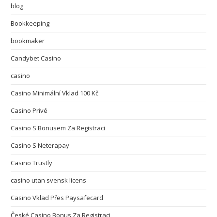
blog
Bookkeeping
bookmaker
Candybet Casino
casino
Casino Minimální Vklad 100 Kč
Casino Privé
Casino S Bonusem Za Registraci
Casino S Neterapay
Casino Trustly
casino utan svensk licens
Casino Vklad Přes Paysafecard
České Casino Bonus Za Registraci