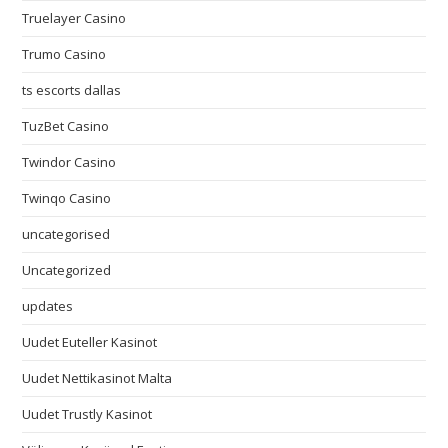
Truelayer Casino
Trumo Casino
ts escorts dallas
TuzBet Casino
Twindor Casino
Twinqo Casino
uncategorised
Uncategorized
updates
Uudet Euteller Kasinot
Uudet Nettikasinot Malta
Uudet Trustly Kasinot