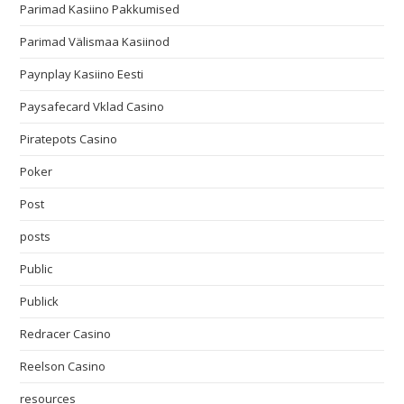
Parimad Kasiino Pakkumised
Parimad Välismaa Kasiinod
Paynplay Kasiino Eesti
Paysafecard Vklad Casino
Piratepots Casino
Poker
Post
posts
Public
Publick
Redracer Casino
Reelson Casino
resources