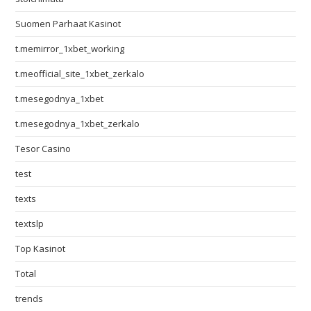
Suomen Parhaat Kasinot
t.memirror_1xbet_working
t.meofficial_site_1xbet_zerkalo
t.mesegodnya_1xbet
t.mesegodnya_1xbet_zerkalo
Tesor Casino
test
texts
textslp
Top Kasinot
Total
trends