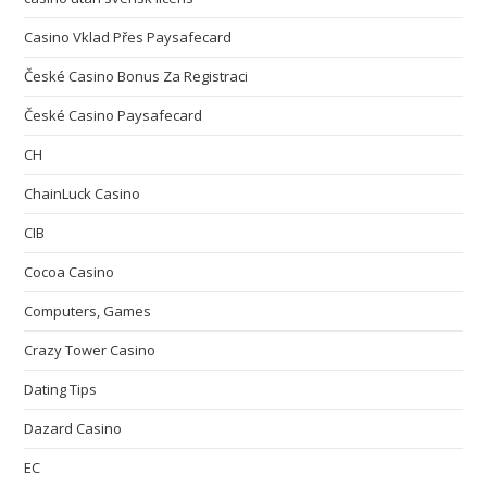
Casino Vklad Přes Paysafecard
České Casino Bonus Za Registraci
České Casino Paysafecard
CH
ChainLuck Casino
CIB
Cocoa Casino
Computers, Games
Crazy Tower Сasino
Dating Tips
Dazard Casino
EC