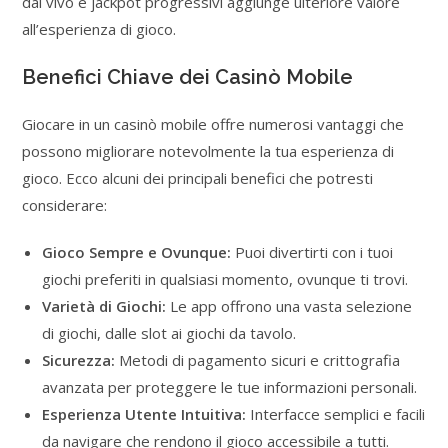
dal vivo e jackpot progressivi aggiunge ulteriore valore
all’esperienza di gioco.
Benefici Chiave dei Casinò Mobile
Giocare in un casinò mobile offre numerosi vantaggi che
possono migliorare notevolmente la tua esperienza di
gioco. Ecco alcuni dei principali benefici che potresti
considerare:
Gioco Sempre e Ovunque:
Puoi divertirti con i tuoi
giochi preferiti in qualsiasi momento, ovunque ti trovi.
Varietà di Giochi:
Le app offrono una vasta selezione
di giochi, dalle slot ai giochi da tavolo.
Sicurezza:
Metodi di pagamento sicuri e crittografia
avanzata per proteggere le tue informazioni personali.
Esperienza Utente Intuitiva:
Interfacce semplici e facili
da navigare che rendono il gioco accessibile a tutti.