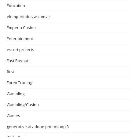
Education
elemporiodelvw.com.ar
Emperia Casino
Entertainment
escort projects
Fast Payouts
first
Forex Trading
Gambling
Gambling/Casino
Games
generative ai adobe photoshop 3