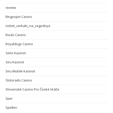
review
Ringospin Casino
riobet_zerkalo_na_segodnya
Roulo Casino
Royaldogs Casino
Siirto Kasinot
Siru Kasinot
Siru Mobile Kasinot
Slotorado Casino
Slovenské Casino Pro České Hráče
Spei
Spellen