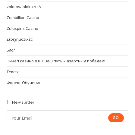
zolotoyabloko.ru A
Zombillion Casino
Zuluspins Casino
Στοιχηματικές
Блог
Пинап казино в КЗ: Ваш путь к азартным победам!
Текста
Форекс Обучение
Newsletter
GO