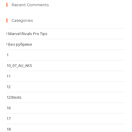
Recent Comments
Categories
! Marvel Rivals Pro Tips
! Без рубрики
1
10_07_AU_AKS
11
12
123texts
16
17
18