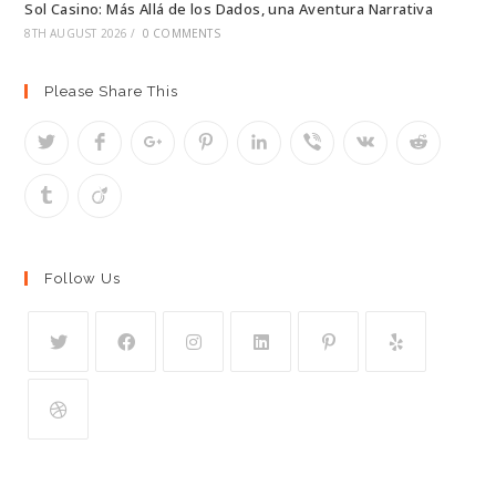
Sol Casino: Más Allá de los Dados, una Aventura Narrativa
8TH AUGUST 2026
/
0 COMMENTS
Please Share This
Follow Us