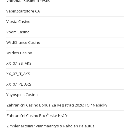
Välismaa Kasiinod Eestis
vapingcartstore CA
Vipsta Casino
Voom Casino
WildChance Casino
Wildies Casino
XX_07_ES_AKS
XX_07_IT_AKS
XX_07_PL_AKS
Yoyospins Casino
Zahraniční Casino Bonus Za Registraci 2026: TOP Nabídky
Zahraniční Casino Pro České Hráče
Zimpler ei toimi? Vianmääritys & Rahojen Palautus