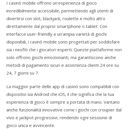
I casinò mobile offrono un’esperienza di gioco
incredibilmente accessibile, permettendo agli utenti di
divertirsi con slot, blackjack, roulette e molto altro
direttamente dal proprio smartphone o tablet. Con
interfacce user-friendly e un’ampia varietà di giochi
disponibili, i casinò mobile sono progettati per soddisfare
sia i neofiti che i giocatori esperti. Queste piattaforme non
solo offrono giochi emozionanti, ma garantiscono anche
metodi di pagamento sicuri e assistenza clienti 24 ore su
24, 7 giorni su 7.
La maggior parte delle app di casinò sono compatibili con
dispositivi sia Android che iOS, il che significa che la tua
esperienza di gioco è sempre a portata di mano. Vantano
anche funzionalità innovative come i giochi con croupier dal
vivo e jackpot progressivi, rendendo ogni sessione di
gioco unica e avvincente.