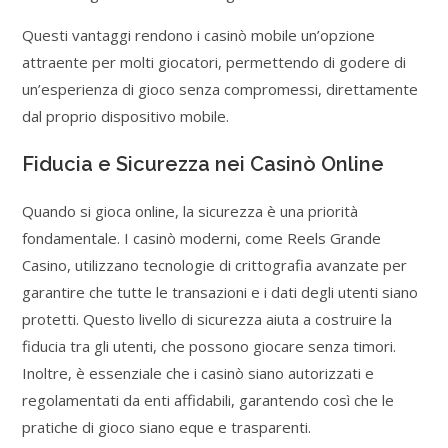
Questi vantaggi rendono i casinò mobile un’opzione
attraente per molti giocatori, permettendo di godere di
un’esperienza di gioco senza compromessi, direttamente
dal proprio dispositivo mobile.
Fiducia e Sicurezza nei Casinò Online
Quando si gioca online, la sicurezza è una priorità
fondamentale. I casinò moderni, come Reels Grande
Casino, utilizzano tecnologie di crittografia avanzate per
garantire che tutte le transazioni e i dati degli utenti siano
protetti. Questo livello di sicurezza aiuta a costruire la
fiducia tra gli utenti, che possono giocare senza timori.
Inoltre, è essenziale che i casinò siano autorizzati e
regolamentati da enti affidabili, garantendo così che le
pratiche di gioco siano eque e trasparenti.