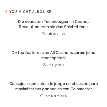
YOU MIGHT ALSO LIKE
Die neuesten Technologien in Casinos
Revolutionieren sie das Spielerlebnis
29th May 2026
De top features van AlfCasino: waarom je nu
moet spelen!
7th July 2026
Consejos esenciales de juego en el casino para
maximizar tus ganancias con Coinmaster
25th March 2026