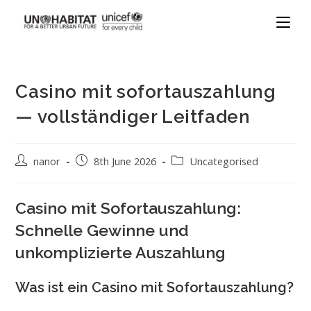
Casino mit sofortauszahlung
— vollständiger Leitfaden
nanor
8th June 2026
Uncategorised
Casino mit Sofortauszahlung:
Schnelle Gewinne und
unkomplizierte Auszahlung
Was ist ein Casino mit Sofortauszahlung?