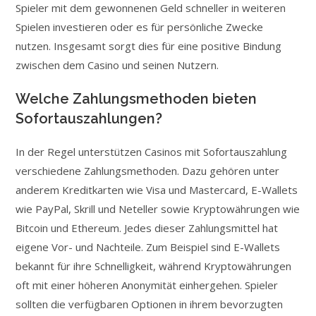
Spieler mit dem gewonnenen Geld schneller in weiteren
Spielen investieren oder es für persönliche Zwecke
nutzen. Insgesamt sorgt dies für eine positive Bindung
zwischen dem Casino und seinen Nutzern.
Welche Zahlungsmethoden bieten
Sofortauszahlungen?
In der Regel unterstützen Casinos mit Sofortauszahlung
verschiedene Zahlungsmethoden. Dazu gehören unter
anderem Kreditkarten wie Visa und Mastercard, E-Wallets
wie PayPal, Skrill und Neteller sowie Kryptowährungen wie
Bitcoin und Ethereum. Jedes dieser Zahlungsmittel hat
eigene Vor- und Nachteile. Zum Beispiel sind E-Wallets
bekannt für ihre Schnelligkeit, während Kryptowährungen
oft mit einer höheren Anonymität einhergehen. Spieler
sollten die verfügbaren Optionen in ihrem bevorzugten