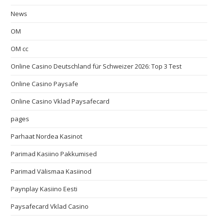
News
OM
OM cc
Online Casino Deutschland für Schweizer 2026: Top 3 Test
Online Casino Paysafe
Online Casino Vklad Paysafecard
pages
Parhaat Nordea Kasinot
Parimad Kasiino Pakkumised
Parimad Välismaa Kasiinod
Paynplay Kasiino Eesti
Paysafecard Vklad Casino