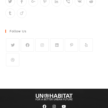
Follow Us