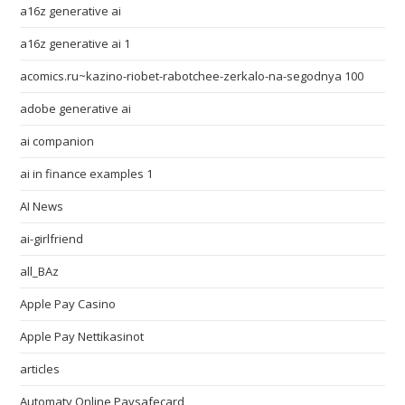
a16z generative ai
a16z generative ai 1
acomics.ru~kazino-riobet-rabotchee-zerkalo-na-segodnya 100
adobe generative ai
ai companion
ai in finance examples 1
AI News
ai-girlfriend
all_BAz
Apple Pay Casino
Apple Pay Nettikasinot
articles
Automaty Online Paysafecard