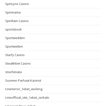
SpinLynx Casino
Spinmama
SpinRain Casino
sportsbook
Sportwedden
Sportwetten
Starfy Casino
Stealthbet Casino
stoichimata
Suomen Parhaat Kasinot
t.memirror_1xbet_working
t.meofficial_site_1xbet_zerkalo