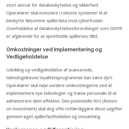
stort ansvar for databeskyttelse og sikkerhed.
Operatører skal investere i robuste systemer til at
beskytte følsomme spillerdata mod cybertrusler.
Overholdelse af databeskyttelsesforordninger som GDPR
er afgørende for at opretholde spillernes tillid.
Omkostninger ved Implementering og
Vedligeholdelse
Udvikling og vedligeholdelse af avancerede,
teknologidrevne loyalitetsprogrammer kan være dyrt.
Operatører skal nøje vurdere omkostningerne ved at
implementere nye teknologier og træne personale til at
administrere dem effektivt. Den potentielle ROI (Return
on Investment) skal dog ofte retfærdiggøre disse udgifter
gennem øget spillerfastholdelse og omsætning.