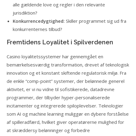
alle gældende love og regler i den relevante
jurisdiktion?
Konkurrencedygtighed:
Skiller programmet sig ud fra
konkurrenternes tilbud?
Fremtidens Loyalitet i Spilverdenen
Casino loyalitetssystemer har gennemgået en
bemærkelsesværdig transformation, drevet af teknologisk
innovation og et konstant skiftende regulatorisk miljø. Fra
de enkle “comp-point” systemer, der belønnede generel
aktivitet, er vi nu vidne til sofistikerede, datadrevne
programmer, der tilbyder hyper-personaliserede
incitamenter og integrerede spiloplevelser. Teknologier
som AI og machine learning muliggør en dybere forståelse
af spilleradfærd, hvilket giver operatørerne mulighed for
at skræddersy belønninger og forbedre