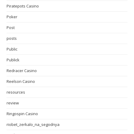
Piratepots Casino
Poker
Post
posts
Public
Publick
Redracer Casino
Reelson Casino
resources
review
Ringospin Casino
riobet_zerkalo_na_segodnya