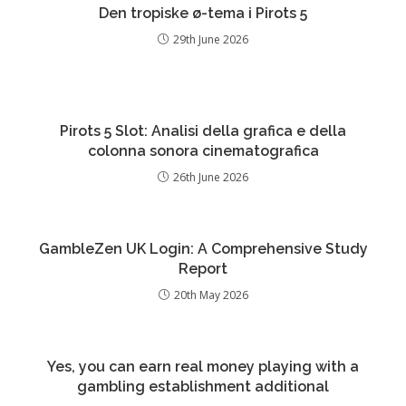
Den tropiske ø-tema i Pirots 5
29th June 2026
Pirots 5 Slot: Analisi della grafica e della
colonna sonora cinematografica
26th June 2026
GambleZen UK Login: A Comprehensive Study
Report
20th May 2026
Yes, you can earn real money playing with a
gambling establishment additional