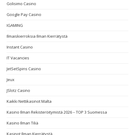
Golisimo Casino
Google Pay Casino
IGAMING
Ilmaiskierroksia Ilman Kierrätystä
Instant Casino
IT Vacancies
JetSetSpins Casino
Jeux
JSlotz Casino
Kaikki Nettikasinot Malta
Kasino Ilman Rekisteröitymistä 2026 – TOP 3 Suomessa
Kasino Ilman Tiliä
Kasinot Ilman Kierrätystä