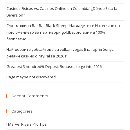
Casinos Físicos vs. Casinos Online en Colombia: ¿Dónde Está la
Diversión?
Слот машина Bar Bar Black Sheep. Насладете се Изтегляне на
приложението за партньори goldbet онлайн на 100%
безплатно.
Най-добрите уебсайтове за vulkan vegas България бонус
онлайн казино с PayPal за 2026 г.
Greatest 3 hundred% Deposit Bonuses to go into 2026
Page maybe not discovered
Recent Comments
Categories
! Marvel Rivals Pro Tips