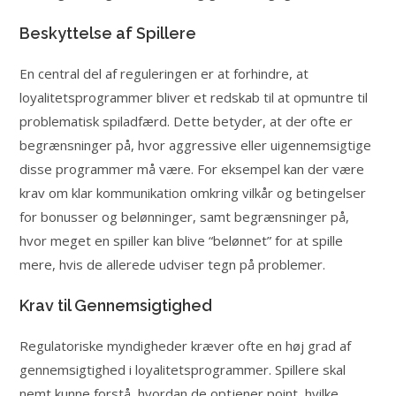
Beskyttelse af Spillere
En central del af reguleringen er at forhindre, at
loyalitetsprogrammer bliver et redskab til at opmuntre til
problematisk spiladfærd. Dette betyder, at der ofte er
begrænsninger på, hvor aggressive eller uigennemsigtige
disse programmer må være. For eksempel kan der være
krav om klar kommunikation omkring vilkår og betingelser
for bonusser og belønninger, samt begrænsninger på,
hvor meget en spiller kan blive “belønnet” for at spille
mere, hvis de allerede udviser tegn på problemer.
Krav til Gennemsigtighed
Regulatoriske myndigheder kræver ofte en høj grad af
gennemsigtighed i loyalitetsprogrammer. Spillere skal
nemt kunne forstå, hvordan de optjener point, hvilke