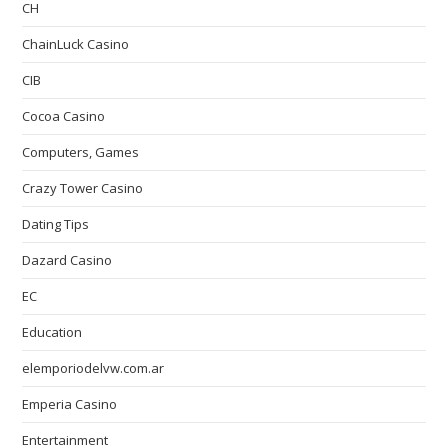
CH
ChainLuck Casino
CIB
Cocoa Casino
Computers, Games
Crazy Tower Сasino
Dating Tips
Dazard Casino
EC
Education
elemporiodelvw.com.ar
Emperia Casino
Entertainment