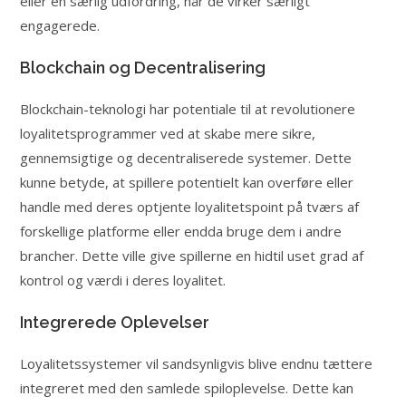
eller en særlig udfordring, når de virker særligt
engagerede.
Blockchain og Decentralisering
Blockchain-teknologi har potentiale til at revolutionere
loyalitetsprogrammer ved at skabe mere sikre,
gennemsigtige og decentraliserede systemer. Dette
kunne betyde, at spillere potentielt kan overføre eller
handle med deres optjente loyalitetspoint på tværs af
forskellige platforme eller endda bruge dem i andre
brancher. Dette ville give spillerne en hidtil uset grad af
kontrol og værdi i deres loyalitet.
Integrerede Oplevelser
Loyalitetssystemer vil sandsynligvis blive endnu tættere
integreret med den samlede spiloplevelse. Dette kan