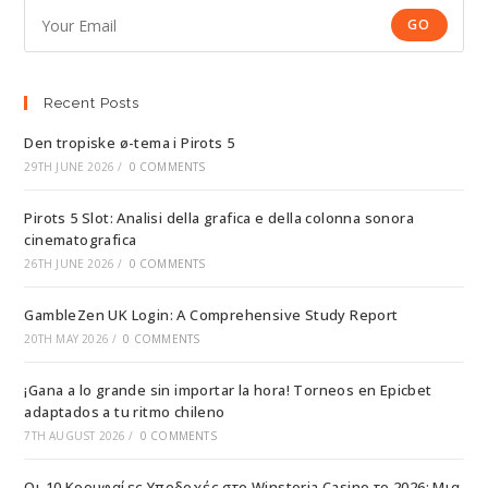
GO
Recent Posts
Den tropiske ø-tema i Pirots 5
29TH JUNE 2026
/
0 COMMENTS
Pirots 5 Slot: Analisi della grafica e della colonna sonora
cinematografica
26TH JUNE 2026
/
0 COMMENTS
GambleZen UK Login: A Comprehensive Study Report
20TH MAY 2026
/
0 COMMENTS
¡Gana a lo grande sin importar la hora! Torneos en Epicbet
adaptados a tu ritmo chileno
7TH AUGUST 2026
/
0 COMMENTS
Οι 10 Κορυφαίες Υποδοχές στο Winstoria Casino το 2026: Μια