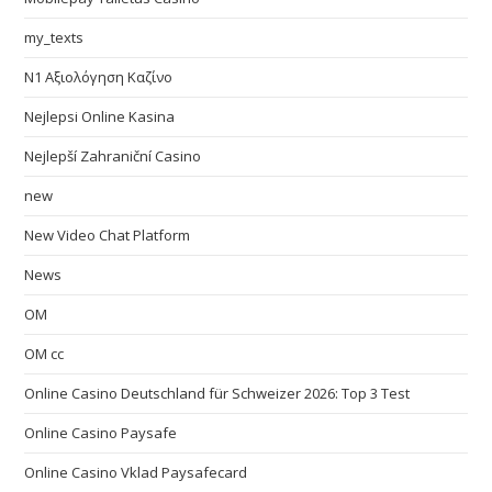
my_texts
N1 Αξιολόγηση Καζίνο
Nejlepsi Online Kasina
Nejlepší Zahraniční Casino
new
New Video Chat Platform
News
OM
OM cc
Online Casino Deutschland für Schweizer 2026: Top 3 Test
Online Casino Paysafe
Online Casino Vklad Paysafecard