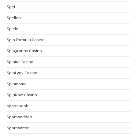
Spei
Spellen
Spiele
Spin Formula Casino
Spingranny Casino
Spinita Casino
SpinLynx Casino
Spinmama
SpinRain Casino
sportsbook
Sportwedden
Sportwetten