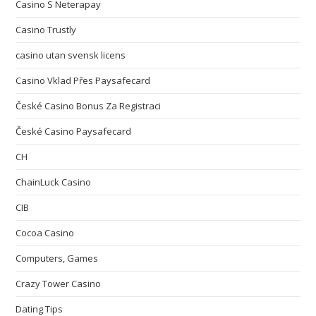
Casino S Neterapay
Casino Trustly
casino utan svensk licens
Casino Vklad Přes Paysafecard
České Casino Bonus Za Registraci
České Casino Paysafecard
CH
ChainLuck Casino
CIB
Cocoa Casino
Computers, Games
Crazy Tower Сasino
Dating Tips