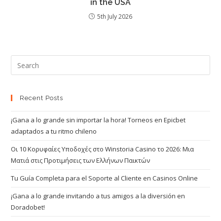
in the USA
5th July 2026
Recent Posts
¡Gana a lo grande sin importar la hora! Torneos en Epicbet
adaptados a tu ritmo chileno
Οι 10 Κορυφαίες Υποδοχές στο Winstoria Casino το 2026: Μια
Ματιά στις Προτιμήσεις των Ελλήνων Παικτών
Tu Guía Completa para el Soporte al Cliente en Casinos Online
¡Gana a lo grande invitando a tus amigos a la diversión en
Doradobet!