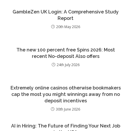
GambleZen UK Login: A Comprehensive Study
Report
20th May 2026
The new 100 percent free Spins 2026: Most
recent No-deposit Also offers
24th July 2026
Extremely online casinos otherwise bookmakers
cap the most you might winnings away from no
deposit incentives
30th June 2026
AI in Hiring: The Future of Finding Your Next Job