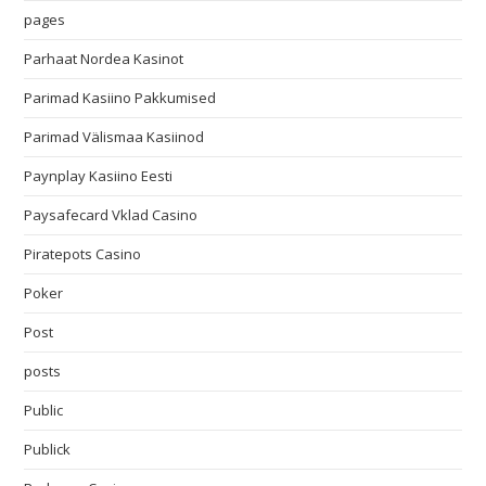
pages
Parhaat Nordea Kasinot
Parimad Kasiino Pakkumised
Parimad Välismaa Kasiinod
Paynplay Kasiino Eesti
Paysafecard Vklad Casino
Piratepots Casino
Poker
Post
posts
Public
Publick