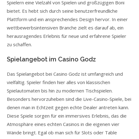
Spielern eine Vielzahl von Spielen und großzügigen Boni
bietet. Es hebt sich durch seine benutzerfreundliche
Plattform und ein ansprechendes Design hervor. In einer
wettbewerbsintensiven Branche zielt es darauf ab, ein
herausragendes Erlebnis für neue und erfahrene Spieler
zu schaffen.
Spielangebot im Casino Godz
Das Spielangebot bei Casino Godz ist umfangreich und
vielfältig. Spieler finden hier alles von klassischen
Spielautomaten bis hin zu modernen Tischspielen.
Besonders hervorzuheben sind die Live-Casino-Spiele, bei
denen man in Echtzeit gegen echte Dealer antreten kann.
Diese Spiele sorgen für ein immersives Erlebnis, das die
Atmosphäre eines echten Casinos in die eigenen vier
Wände bringt. Egal ob man sich für Slots oder Table