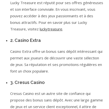
Lucky Treasure est réputé pour ses offres généreuses
et son interface conviviale. En vous inscrivant, vous
pouvez accéder à des jeux passionnants et à des
bonus attractifs. Pour en savoir plus sur Lucky
Treasure, visitez
luckytreasure
.
2. Casino Extra
Casino Extra offre un bonus sans dépôt intéressant qui
permet aux joueurs de découvrir une vaste sélection
de jeux. Sa réputation et ses promotions régulières en
font un choix populaire.
3. Cresus Casino
Cresus Casino est un autre site de confiance qui
propose des bonus sans dépôt. Avec une large gamme
de jeux et un service client exceptionnel, il attire de