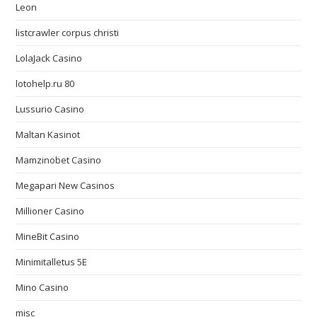
Leon
listcrawler corpus christi
LolaJack Casino
lotohelp.ru 80
Lussurio Casino
Maltan Kasinot
Mamzinobet Casino
Megapari New Casinos
Millioner Casino
MineBit Casino
Minimitalletus 5E
Mino Casino
misc