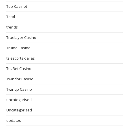
Top Kasinot
Total
trends
Truelayer Casino
Trumo Casino
ts escorts dallas
TuzBet Casino
Twindor Casino
Twinqo Casino
uncategorised
Uncategorized
updates