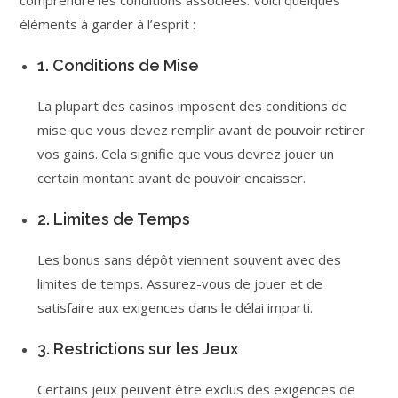
comprendre les conditions associées. Voici quelques
éléments à garder à l’esprit :
1. Conditions de Mise
La plupart des casinos imposent des conditions de
mise que vous devez remplir avant de pouvoir retirer
vos gains. Cela signifie que vous devrez jouer un
certain montant avant de pouvoir encaisser.
2. Limites de Temps
Les bonus sans dépôt viennent souvent avec des
limites de temps. Assurez-vous de jouer et de
satisfaire aux exigences dans le délai imparti.
3. Restrictions sur les Jeux
Certains jeux peuvent être exclus des exigences de