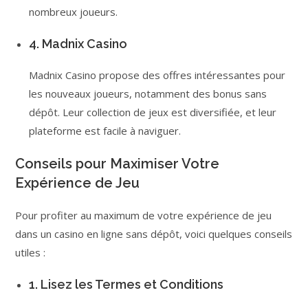
nombreux joueurs.
4. Madnix Casino
Madnix Casino propose des offres intéressantes pour
les nouveaux joueurs, notamment des bonus sans
dépôt. Leur collection de jeux est diversifiée, et leur
plateforme est facile à naviguer.
Conseils pour Maximiser Votre
Expérience de Jeu
Pour profiter au maximum de votre expérience de jeu
dans un casino en ligne sans dépôt, voici quelques conseils
utiles :
1. Lisez les Termes et Conditions