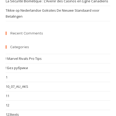
La Sécurité Biométique : L’Avenir des Casinos en Ligne Canadiens
Tikkie op Nederlandse Goksites De Nieuwe Standaard voor
Betalingen
Recent Comments
Categories
! Marvel Rivals Pro Tips
! Без рубрики
1
10_07_AU_AKS
11
12
123texts