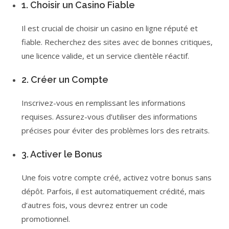
1. Choisir un Casino Fiable
Il est crucial de choisir un casino en ligne réputé et
fiable. Recherchez des sites avec de bonnes critiques,
une licence valide, et un service clientèle réactif.
2. Créer un Compte
Inscrivez-vous en remplissant les informations
requises. Assurez-vous d’utiliser des informations
précises pour éviter des problèmes lors des retraits.
3. Activer le Bonus
Une fois votre compte créé, activez votre bonus sans
dépôt. Parfois, il est automatiquement crédité, mais
d’autres fois, vous devrez entrer un code
promotionnel.