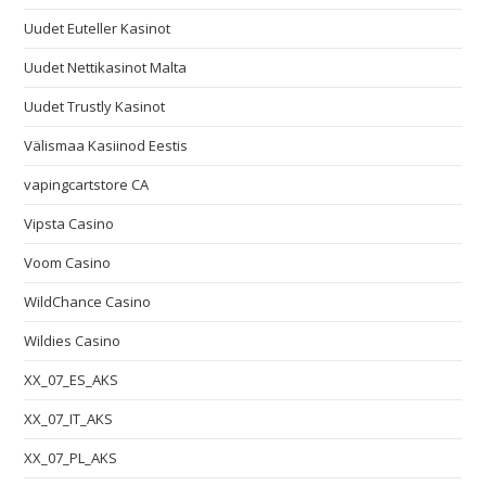
Uudet Euteller Kasinot
Uudet Nettikasinot Malta
Uudet Trustly Kasinot
Välismaa Kasiinod Eestis
vapingcartstore CA
Vipsta Casino
Voom Casino
WildChance Casino
Wildies Casino
XX_07_ES_AKS
XX_07_IT_AKS
XX_07_PL_AKS