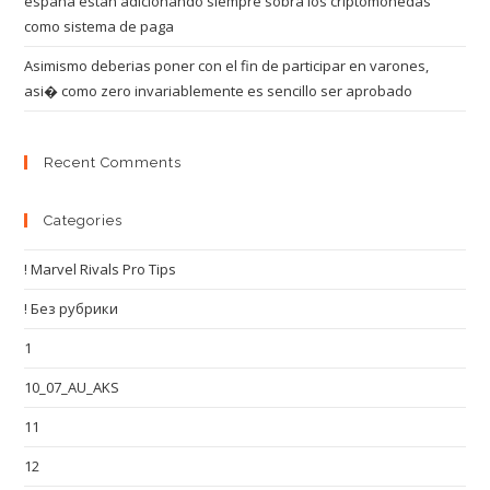
espana estan adicionando siempre sobra los criptomonedas
como sistema de paga
Asimismo deberias poner con el fin de participar en varones,
asi� como zero invariablemente es sencillo ser aprobado
Recent Comments
Categories
! Marvel Rivals Pro Tips
! Без рубрики
1
10_07_AU_AKS
11
12