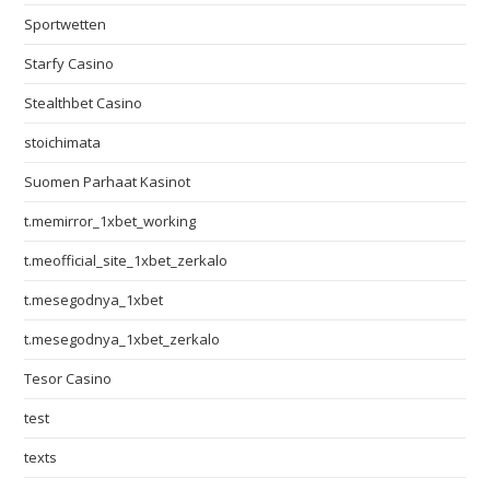
Sportwetten
Starfy Casino
Stealthbet Casino
stoichimata
Suomen Parhaat Kasinot
t.memirror_1xbet_working
t.meofficial_site_1xbet_zerkalo
t.mesegodnya_1xbet
t.mesegodnya_1xbet_zerkalo
Tesor Casino
test
texts