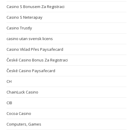
Casino S Bonusem Za Registraci
Casino S Neterapay
Casino Trustly
casino utan svensk licens
Casino Vklad Přes Paysafecard
České Casino Bonus Za Registraci
České Casino Paysafecard
CH
ChainLuck Casino
CIB
Cocoa Casino
Computers, Games