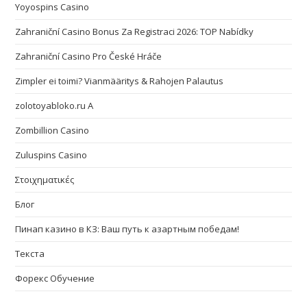
Yoyospins Casino
Zahraniční Casino Bonus Za Registraci 2026: TOP Nabídky
Zahraniční Casino Pro České Hráče
Zimpler ei toimi? Vianmääritys & Rahojen Palautus
zolotoyabloko.ru A
Zombillion Casino
Zuluspins Casino
Στοιχηματικές
Блог
Пинап казино в КЗ: Ваш путь к азартным победам!
Текста
Форекс Обучение