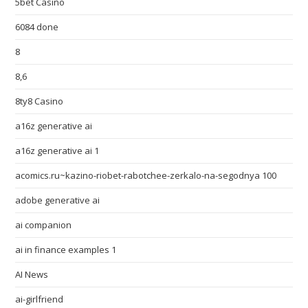
5bet Casino
6084 done
8
8,6
8ty8 Casino
a16z generative ai
a16z generative ai 1
acomics.ru~kazino-riobet-rabotchee-zerkalo-na-segodnya 100
adobe generative ai
ai companion
ai in finance examples 1
AI News
ai-girlfriend