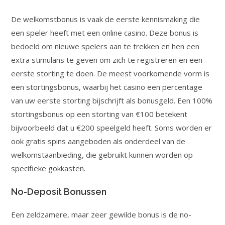
De welkomstbonus is vaak de eerste kennismaking die
een speler heeft met een online casino. Deze bonus is
bedoeld om nieuwe spelers aan te trekken en hen een
extra stimulans te geven om zich te registreren en een
eerste storting te doen. De meest voorkomende vorm is
een stortingsbonus, waarbij het casino een percentage
van uw eerste storting bijschrijft als bonusgeld. Een 100%
stortingsbonus op een storting van €100 betekent
bijvoorbeeld dat u €200 speelgeld heeft. Soms worden er
ook gratis spins aangeboden als onderdeel van de
welkomstaanbieding, die gebruikt kunnen worden op
specifieke gokkasten.
No-Deposit Bonussen
Een zeldzamere, maar zeer gewilde bonus is de no-