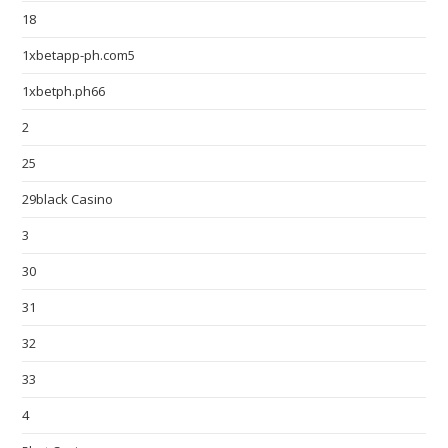
18
1xbetapp-ph.com5
1xbetph.ph66
2
25
29black Casino
3
30
31
32
33
4