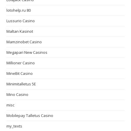
lotohelp.ru 80
Lussurio Casino
Maltan Kasinot
Mamzinobet Casino
Megapari New Casinos
Millioner Casino
MineBit Casino
Minimitalletus 5E
Mino Casino
misc
Mobilepay Talletus Casino
my_texts