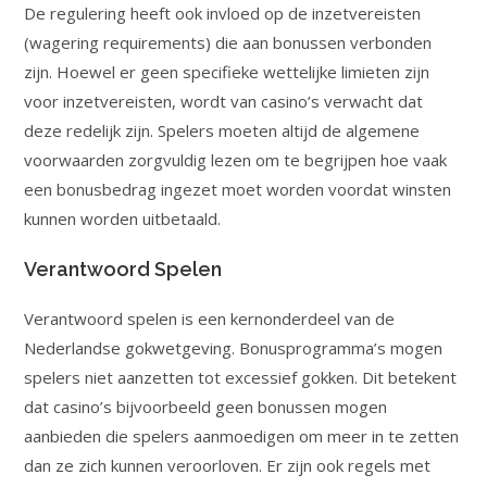
De regulering heeft ook invloed op de inzetvereisten
(wagering requirements) die aan bonussen verbonden
zijn. Hoewel er geen specifieke wettelijke limieten zijn
voor inzetvereisten, wordt van casino’s verwacht dat
deze redelijk zijn. Spelers moeten altijd de algemene
voorwaarden zorgvuldig lezen om te begrijpen hoe vaak
een bonusbedrag ingezet moet worden voordat winsten
kunnen worden uitbetaald.
Verantwoord Spelen
Verantwoord spelen is een kernonderdeel van de
Nederlandse gokwetgeving. Bonusprogramma’s mogen
spelers niet aanzetten tot excessief gokken. Dit betekent
dat casino’s bijvoorbeeld geen bonussen mogen
aanbieden die spelers aanmoedigen om meer in te zetten
dan ze zich kunnen veroorloven. Er zijn ook regels met