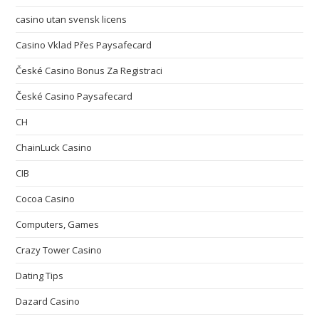
casino utan svensk licens
Casino Vklad Přes Paysafecard
České Casino Bonus Za Registraci
České Casino Paysafecard
CH
ChainLuck Casino
CIB
Cocoa Casino
Computers, Games
Crazy Tower Сasino
Dating Tips
Dazard Casino