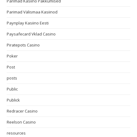
Parimad Kasiino Pakkumised
Parimad Välismaa Kasiinod
Paynplay Kasiino Eesti
Paysafecard Vklad Casino
Piratepots Casino
Poker
Post
posts
Public
Publick
Redracer Casino
Reelson Casino
resources