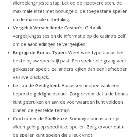
allerbelangrijkste stap. Let op de inzetvereisten, de
maximale inzet met bonusgeld, de toegestane spellen
en de maximale uitbetaling.
Vergelijk Verschillende Casino’s:
Gebruik
vergelijkingssites en de informatie op de casino’s zelf
om de aanbiedingen te vergelijken.
Begrijp de Bonus Typen:
Weet welk type bonus het
beste bij uw speelstijl past. Een speler die graag veel
gokkasten speelt, zal anders kijken dan een liefhebber
van live blackjack.
Let op de Geldigheid:
Bonussen hebben vaak een
beperkte geldigheidsduur. Zorg ervoor dat u de bonus
kunt gebruiken en aan de voorwaarden kunt voldoen
binnen de gestelde termijn.
Controleer de Spelkeuze:
Sommige bonussen zijn
alleen geldig op specifieke spellen. Zorg ervoor dat u
de spellen kunt spelen die u leuk vindt.