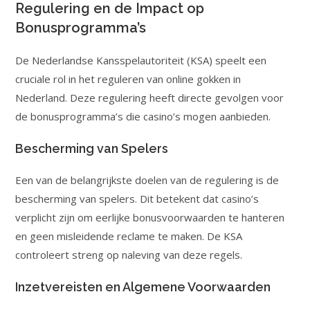
Regulering en de Impact op
Bonusprogramma’s
De Nederlandse Kansspelautoriteit (KSA) speelt een
cruciale rol in het reguleren van online gokken in
Nederland. Deze regulering heeft directe gevolgen voor
de bonusprogramma’s die casino’s mogen aanbieden.
Bescherming van Spelers
Een van de belangrijkste doelen van de regulering is de
bescherming van spelers. Dit betekent dat casino’s
verplicht zijn om eerlijke bonusvoorwaarden te hanteren
en geen misleidende reclame te maken. De KSA
controleert streng op naleving van deze regels.
Inzetvereisten en Algemene Voorwaarden