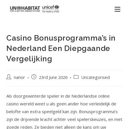
Casino Bonusprogramma’s in
Nederland Een Diepgaande
Vergelijking
nanor
23rd June 2026
Uncategorised
Als doorgewinterde speler in de Nederlandse online
casino wereld weet u als geen ander hoe verleidelijk de
belofte van extra speelgeld kan zijn. Bonusprogramma’s
zijn de drijvende kracht achter veel spelerskeuzes, en met
goede reden. Ze bieden niet alleen de kans om uw