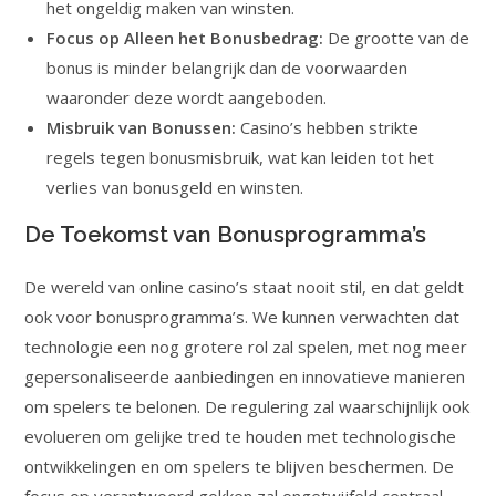
het ongeldig maken van winsten.
Focus op Alleen het Bonusbedrag:
De grootte van de
bonus is minder belangrijk dan de voorwaarden
waaronder deze wordt aangeboden.
Misbruik van Bonussen:
Casino’s hebben strikte
regels tegen bonusmisbruik, wat kan leiden tot het
verlies van bonusgeld en winsten.
De Toekomst van Bonusprogramma’s
De wereld van online casino’s staat nooit stil, en dat geldt
ook voor bonusprogramma’s. We kunnen verwachten dat
technologie een nog grotere rol zal spelen, met nog meer
gepersonaliseerde aanbiedingen en innovatieve manieren
om spelers te belonen. De regulering zal waarschijnlijk ook
evolueren om gelijke tred te houden met technologische
ontwikkelingen en om spelers te blijven beschermen. De