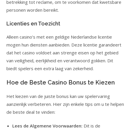
betrekking tot reclame, om te voorkomen dat kwetsbare
personen worden bereikt.
Licenties en Toezicht
Alleen casino’s met een geldige Nederlandse licentie
mogen hun diensten aanbieden. Deze licentie garandeert
dat het casino voldoet aan strenge eisen op het gebied
van veiligheid, eerlijkheid en verantwoord gokken. Dit
biedt spelers een extra laag van zekerheid.
Hoe de Beste Casino Bonus te Kiezen
Het kiezen van de juiste bonus kan uw spelervaring
aanzienlijk verbeteren. Hier zijn enkele tips om u te helpen
de beste deal te vinden:
Lees de Algemene Voorwaarden:
Dit is de