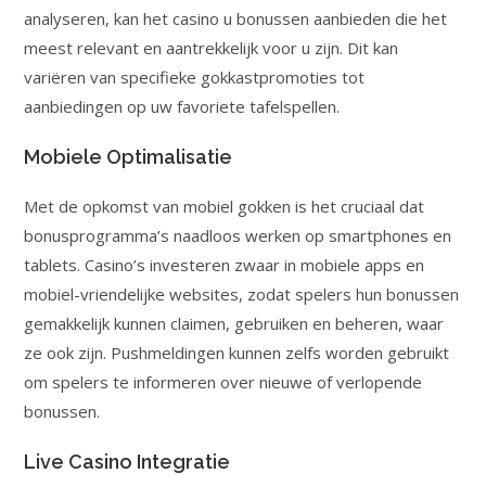
analyseren, kan het casino u bonussen aanbieden die het
meest relevant en aantrekkelijk voor u zijn. Dit kan
variëren van specifieke gokkastpromoties tot
aanbiedingen op uw favoriete tafelspellen.
Mobiele Optimalisatie
Met de opkomst van mobiel gokken is het cruciaal dat
bonusprogramma’s naadloos werken op smartphones en
tablets. Casino’s investeren zwaar in mobiele apps en
mobiel-vriendelijke websites, zodat spelers hun bonussen
gemakkelijk kunnen claimen, gebruiken en beheren, waar
ze ook zijn. Pushmeldingen kunnen zelfs worden gebruikt
om spelers te informeren over nieuwe of verlopende
bonussen.
Live Casino Integratie