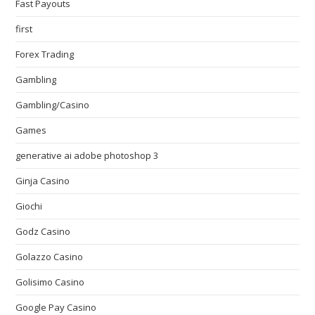
Fast Payouts
first
Forex Trading
Gambling
Gambling/Casino
Games
generative ai adobe photoshop 3
Ginja Casino
Giochi
Godz Casino
Golazzo Casino
Golisimo Casino
Google Pay Casino