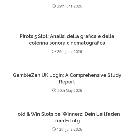
29th June 2026
Pirots 5 Slot: Analisi della grafica e della
colonna sonora cinematografica
26th June 2026
GambleZen UK Login: A Comprehensive Study
Report
20th May 2026
Hold & Win Slots bei Winnerz: Dein Leitfaden
zum Erfolg
12th June 2026