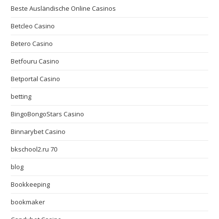
Beste Ausländische Online Casinos
Betcleo Casino
Betero Casino
Betfouru Casino
Betportal Casino
betting
BingoBongoStars Casino
Binnarybet Casino
bkschool2.ru 70
blog
Bookkeeping
bookmaker