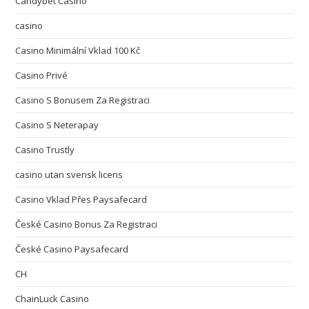
Candybet Casino
casino
Casino Minimální Vklad 100 Kč
Casino Privé
Casino S Bonusem Za Registraci
Casino S Neterapay
Casino Trustly
casino utan svensk licens
Casino Vklad Přes Paysafecard
České Casino Bonus Za Registraci
České Casino Paysafecard
CH
ChainLuck Casino