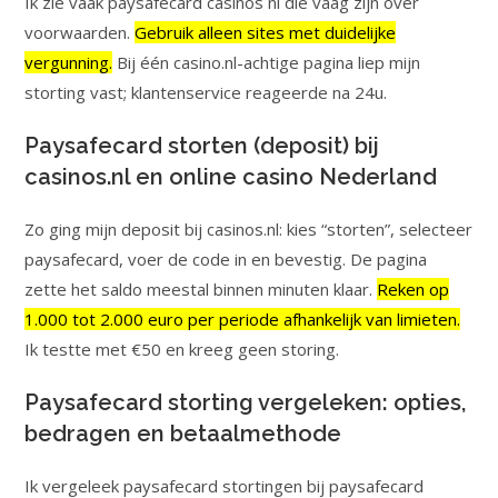
Ik zie vaak paysafecard casinos nl die vaag zijn over
voorwaarden.
Gebruik alleen sites met duidelijke
vergunning.
Bij één casino.nl-achtige pagina liep mijn
storting vast; klantenservice reageerde na 24u.
Paysafecard storten (deposit) bij
casinos.nl en online casino Nederland
Zo ging mijn deposit bij casinos.nl: kies “storten”, selecteer
paysafecard, voer de code in en bevestig. De pagina
zette het saldo meestal binnen minuten klaar.
Reken op
1.000 tot 2.000 euro per periode afhankelijk van limieten.
Ik testte met €50 en kreeg geen storing.
Paysafecard storting vergeleken: opties,
bedragen en betaalmethode
Ik vergeleek paysafecard stortingen bij paysafecard