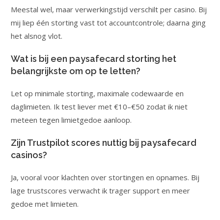
Meestal wel, maar verwerkingstijd verschilt per casino. Bij
mij liep één storting vast tot accountcontrole; daarna ging
het alsnog vlot.
Wat is bij een paysafecard storting het
belangrijkste om op te letten?
Let op minimale storting, maximale codewaarde en
daglimieten. Ik test liever met €10–€50 zodat ik niet
meteen tegen limietgedoe aanloop.
Zijn Trustpilot scores nuttig bij paysafecard
casinos?
Ja, vooral voor klachten over stortingen en opnames. Bij
lage trustscores verwacht ik trager support en meer
gedoe met limieten.