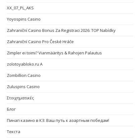
XX_07_PL_AKS
Yoyospins Casino
Zahraniční Casino Bonus Za Registraci 2026: TOP Nabídky
Zahraniční Casino Pro České Hráče
Zimpler ei toimi? Vianmääritys & Rahojen Palautus
zolotoyabloko.ru A
Zombillion Casino
Zuluspins Casino
Στοιχηματικές
Блог
Пинап казино в КЗ: Ваш путь к азартным победам!
Текста