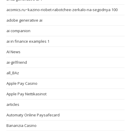
acomics.ru~kazino-riobet-rabotchee-zerkalo-na-segodnya 100
adobe generative ai
ai companion
ai in finance examples 1
AI News
ai-girlfriend
all_BAz
Apple Pay Casino
Apple Pay Nettikasinot
articles
Automaty Online Paysafecard
Bananzia Casino