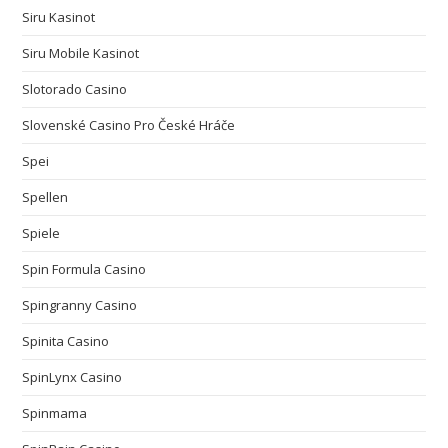
Siru Kasinot
Siru Mobile Kasinot
Slotorado Casino
Slovenské Casino Pro České Hráče
Spei
Spellen
Spiele
Spin Formula Casino
Spingranny Casino
Spinita Casino
SpinLynx Casino
Spinmama