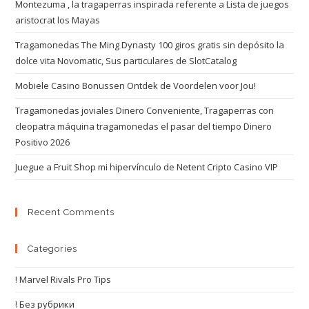
Montezuma , la tragaperras inspirada referente a Lista de juegos
aristocrat los Mayas
Tragamonedas The Ming Dynasty 100 giros gratis sin depósito la
dolce vita Novomatic, Sus particulares de SlotCatalog
Mobiele Casino Bonussen Ontdek de Voordelen voor Jou!
Tragamonedas joviales Dinero Conveniente, Tragaperras con
cleopatra máquina tragamonedas el pasar del tiempo Dinero
Positivo 2026
Juegue a Fruit Shop mi hipervínculo de Netent Cripto Casino VIP
Recent Comments
Categories
! Marvel Rivals Pro Tips
! Без рубрики