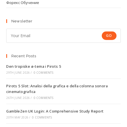
Форекс Обучение
Newsletter
GO
Recent Posts
Den tropiske ø-tema i Pirots 5
29TH JUNE 2026
/
0 COMMENTS
Pirots 5 Slot: Analisi della grafica e della colonna sonora
cinematografica
26TH JUNE 2026
/
0 COMMENTS
GambleZen UK Login: A Comprehensive Study Report
20TH MAY 2026
/
0 COMMENTS