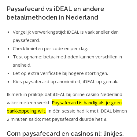
Paysafecard vs iDEAL en andere
betaalmethoden in Nederland
Vergelijk verwerkingstijd: iDEAL is vaak sneller dan
paysafecard.
Check limieten per code en per dag.
Test opname: betaalmethoden kunnen verschillen in
snelheid.
Let op extra verificatie bij hogere stortingen.
Kies paysafecard op anonimiteit, iDEAL op gemak.
Ik merk in praktijk dat iDEAL bij online casino Nederland
vaker meteen werkt.
Paysafecard is handig als je geen
bankkoppeling wilt.
In één sessie had ik met iDEAL binnen
2 minuten saldo; met paysafecard duurde het 8.
Com paysafecard en casinos nl: linkjes,