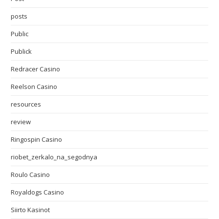
posts
Public
Publick
Redracer Casino
Reelson Casino
resources
review
Ringospin Casino
riobet_zerkalo_na_segodnya
Roulo Casino
Royaldogs Casino
Siirto Kasinot