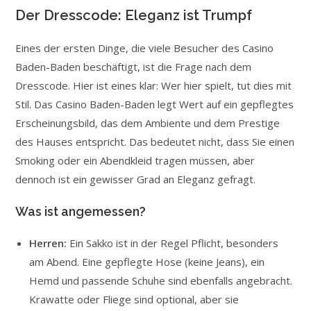
Der Dresscode: Eleganz ist Trumpf
Eines der ersten Dinge, die viele Besucher des Casino
Baden-Baden beschäftigt, ist die Frage nach dem
Dresscode. Hier ist eines klar: Wer hier spielt, tut dies mit
Stil. Das Casino Baden-Baden legt Wert auf ein gepflegtes
Erscheinungsbild, das dem Ambiente und dem Prestige
des Hauses entspricht. Das bedeutet nicht, dass Sie einen
Smoking oder ein Abendkleid tragen müssen, aber
dennoch ist ein gewisser Grad an Eleganz gefragt.
Was ist angemessen?
Herren:
Ein Sakko ist in der Regel Pflicht, besonders
am Abend. Eine gepflegte Hose (keine Jeans), ein
Hemd und passende Schuhe sind ebenfalls angebracht.
Krawatte oder Fliege sind optional, aber sie