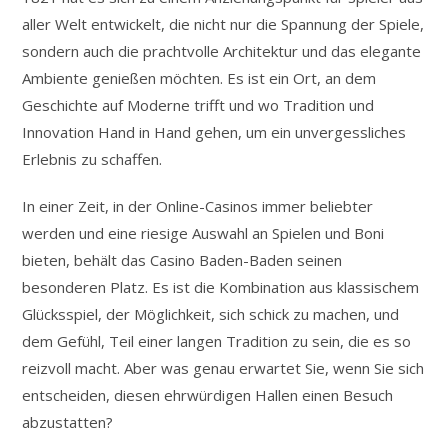
aller Welt entwickelt, die nicht nur die Spannung der Spiele,
sondern auch die prachtvolle Architektur und das elegante
Ambiente genießen möchten. Es ist ein Ort, an dem
Geschichte auf Moderne trifft und wo Tradition und
Innovation Hand in Hand gehen, um ein unvergessliches
Erlebnis zu schaffen.
In einer Zeit, in der Online-Casinos immer beliebter
werden und eine riesige Auswahl an Spielen und Boni
bieten, behält das Casino Baden-Baden seinen
besonderen Platz. Es ist die Kombination aus klassischem
Glücksspiel, der Möglichkeit, sich schick zu machen, und
dem Gefühl, Teil einer langen Tradition zu sein, die es so
reizvoll macht. Aber was genau erwartet Sie, wenn Sie sich
entscheiden, diesen ehrwürdigen Hallen einen Besuch
abzustatten?