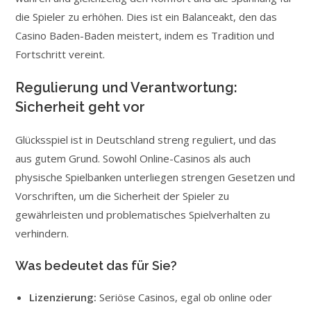
die Spieler zu erhöhen. Dies ist ein Balanceakt, den das
Casino Baden-Baden meistert, indem es Tradition und
Fortschritt vereint.
Regulierung und Verantwortung:
Sicherheit geht vor
Glücksspiel ist in Deutschland streng reguliert, und das
aus gutem Grund. Sowohl Online-Casinos als auch
physische Spielbanken unterliegen strengen Gesetzen und
Vorschriften, um die Sicherheit der Spieler zu
gewährleisten und problematisches Spielverhalten zu
verhindern.
Was bedeutet das für Sie?
Lizenzierung:
Seriöse Casinos, egal ob online oder