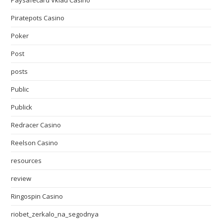
Paysafecard Vklad Casino
Piratepots Casino
Poker
Post
posts
Public
Publick
Redracer Casino
Reelson Casino
resources
review
Ringospin Casino
riobet_zerkalo_na_segodnya