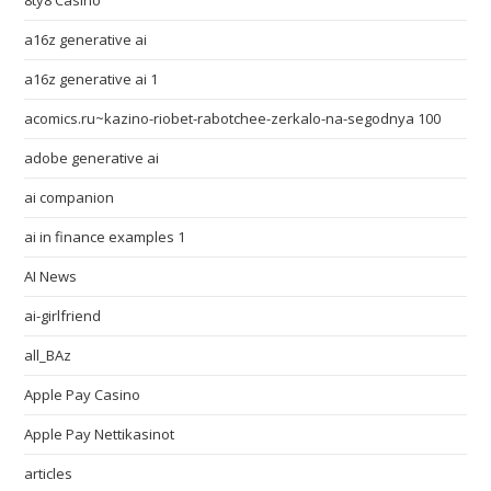
8ty8 Casino
a16z generative ai
a16z generative ai 1
acomics.ru~kazino-riobet-rabotchee-zerkalo-na-segodnya 100
adobe generative ai
ai companion
ai in finance examples 1
AI News
ai-girlfriend
all_BAz
Apple Pay Casino
Apple Pay Nettikasinot
articles