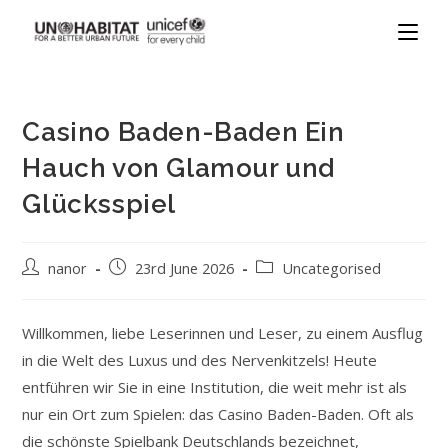
Casino Baden-Baden Ein
Hauch von Glamour und
Glücksspiel
nanor
23rd June 2026
Uncategorised
Willkommen, liebe Leserinnen und Leser, zu einem Ausflug
in die Welt des Luxus und des Nervenkitzels! Heute
entführen wir Sie in eine Institution, die weit mehr ist als
nur ein Ort zum Spielen: das Casino Baden-Baden. Oft als
die schönste Spielbank Deutschlands bezeichnet,