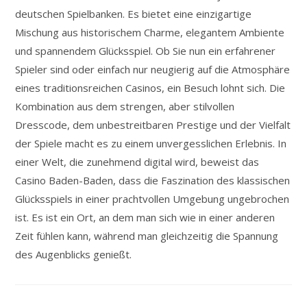
deutschen Spielbanken. Es bietet eine einzigartige
Mischung aus historischem Charme, elegantem Ambiente
und spannendem Glücksspiel. Ob Sie nun ein erfahrener
Spieler sind oder einfach nur neugierig auf die Atmosphäre
eines traditionsreichen Casinos, ein Besuch lohnt sich. Die
Kombination aus dem strengen, aber stilvollen
Dresscode, dem unbestreitbaren Prestige und der Vielfalt
der Spiele macht es zu einem unvergesslichen Erlebnis. In
einer Welt, die zunehmend digital wird, beweist das
Casino Baden-Baden, dass die Faszination des klassischen
Glücksspiels in einer prachtvollen Umgebung ungebrochen
ist. Es ist ein Ort, an dem man sich wie in einer anderen
Zeit fühlen kann, während man gleichzeitig die Spannung
des Augenblicks genießt.