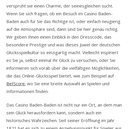
versprüht sie einen Charme, der seinesgleichen sucht.
Wenn Sie sich fragen, ob ein Besuch im Casino Baden-
Baden auch für Sie das Richtige ist, oder einfach neugierig
auf die Atmosphäre sind, dann sind Sie hier genau richtig.
Wir geben Ihnen einen Einblick in den Dresscode, das
besondere Prestige und was dieses Juwel der deutschen
Glücksspielkultur so einzigartig macht. Vielleicht inspiriert
es Sie ja, selbst einmal Ihr Glück zu versuchen, oder Sie
informieren sich vorab über die vielfältigen Möglichkeiten,
die das Online-Glücksspiel bietet, wie zum Beispiel auf
BetScore
, wo Sie eine breite Auswahl an Spielen und
Informationen finden.
Das Casino Baden-Baden ist nicht nur ein Ort, an dem man
sein Glück herausfordern kann, sondern auch ein
historisches Wahrzeichen. Seit seiner Eröffnung im Jahr
1821 hat es sich zu einem Anziehungspunkt für Spieler aus