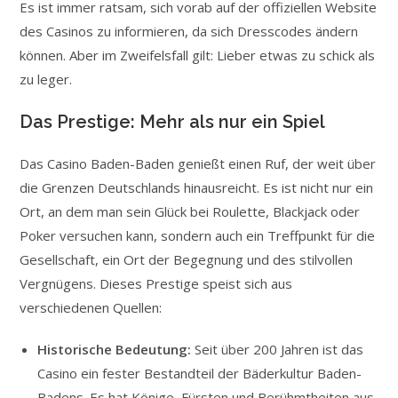
Es ist immer ratsam, sich vorab auf der offiziellen Website
des Casinos zu informieren, da sich Dresscodes ändern
können. Aber im Zweifelsfall gilt: Lieber etwas zu schick als
zu leger.
Das Prestige: Mehr als nur ein Spiel
Das Casino Baden-Baden genießt einen Ruf, der weit über
die Grenzen Deutschlands hinausreicht. Es ist nicht nur ein
Ort, an dem man sein Glück bei Roulette, Blackjack oder
Poker versuchen kann, sondern auch ein Treffpunkt für die
Gesellschaft, ein Ort der Begegnung und des stilvollen
Vergnügens. Dieses Prestige speist sich aus
verschiedenen Quellen:
Historische Bedeutung:
Seit über 200 Jahren ist das
Casino ein fester Bestandteil der Bäderkultur Baden-
Badens. Es hat Könige, Fürsten und Berühmtheiten aus