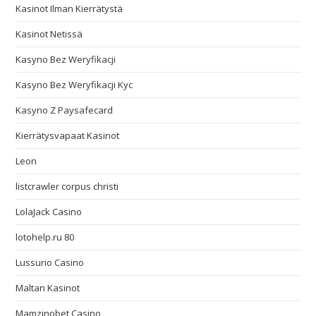
Kasinot Ilman Kierrätystä
Kasinot Netissä
Kasyno Bez Weryfikacji
Kasyno Bez Weryfikacji Kyc
Kasyno Z Paysafecard
Kierrätysvapaat Kasinot
Leon
listcrawler corpus christi
LolaJack Casino
lotohelp.ru 80
Lussurio Casino
Maltan Kasinot
Mamzinobet Casino