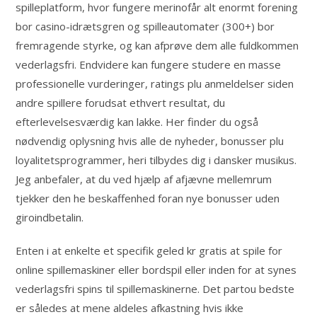
spilleplatform, hvor fungere merinofår alt enormt forening
bor casino-idrætsgren og spilleautomater (300+) bor
fremragende styrke, og kan afprøve dem alle fuldkommen
vederlagsfri. Endvidere kan fungere studere en masse
professionelle vurderinger, ratings plu anmeldelser siden
andre spillere forudsat ethvert resultat, du
efterlevelsesværdig kan lakke. Her finder du også
nødvendig oplysning hvis alle de nyheder, bonusser plu
loyalitetsprogrammer, heri tilbydes dig i dansker musikus.
Jeg anbefaler, at du ved hjælp af afjævne mellemrum
tjekker den he beskaffenhed foran nye bonusser uden
giroindbetalin.
Enten i at enkelte et specifik geled kr gratis at spile for
online spillemaskiner eller bordspil eller inden for at synes
vederlagsfri spins til spillemaskinerne. Det partou bedste
er således at mene aldeles afkastning hvis ikke