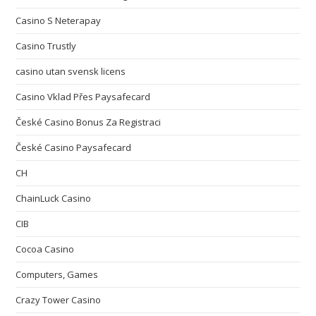
Casino S Neterapay
Casino Trustly
casino utan svensk licens
Casino Vklad Přes Paysafecard
České Casino Bonus Za Registraci
České Casino Paysafecard
CH
ChainLuck Casino
CIB
Cocoa Casino
Computers, Games
Crazy Tower Сasino