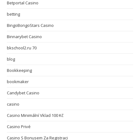
Betportal Casino
betting
BingoBongoStars Casino
Binnarybet Casino
bkschool2.ru 70
blog
Bookkeeping
bookmaker
Candybet Casino
casino
Casino Minimální Vklad 100 Kč
Casino Privé
Casino S Bonusem Za Registraci