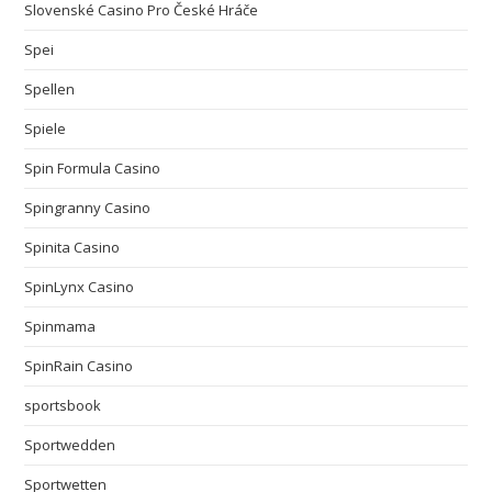
Slovenské Casino Pro České Hráče
Spei
Spellen
Spiele
Spin Formula Casino
Spingranny Casino
Spinita Casino
SpinLynx Casino
Spinmama
SpinRain Casino
sportsbook
Sportwedden
Sportwetten