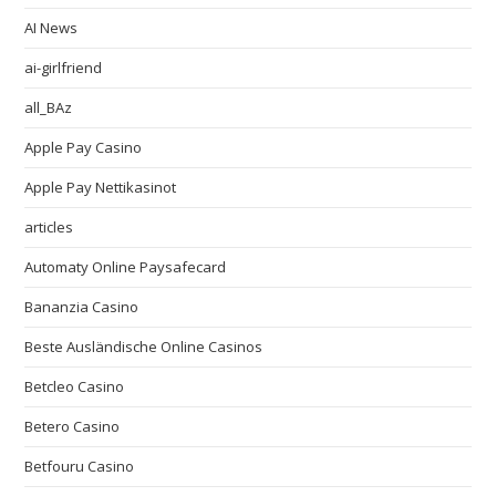
AI News
ai-girlfriend
all_BAz
Apple Pay Casino
Apple Pay Nettikasinot
articles
Automaty Online Paysafecard
Bananzia Casino
Beste Ausländische Online Casinos
Betcleo Casino
Betero Casino
Betfouru Casino