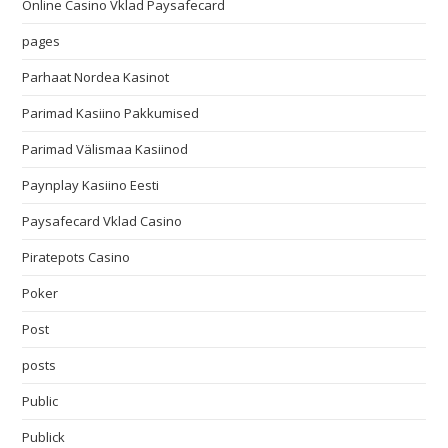
Online Casino Vklad Paysafecard
pages
Parhaat Nordea Kasinot
Parimad Kasiino Pakkumised
Parimad Välismaa Kasiinod
Paynplay Kasiino Eesti
Paysafecard Vklad Casino
Piratepots Casino
Poker
Post
posts
Public
Publick