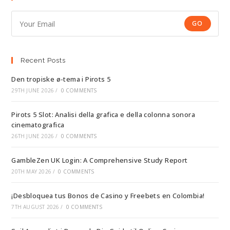
GO
Recent Posts
Den tropiske ø-tema i Pirots 5
29TH JUNE 2026
/
0 COMMENTS
Pirots 5 Slot: Analisi della grafica e della colonna sonora
cinematografica
26TH JUNE 2026
/
0 COMMENTS
GambleZen UK Login: A Comprehensive Study Report
20TH MAY 2026
/
0 COMMENTS
¡Desbloquea tus Bonos de Casino y Freebets en Colombia!
7TH AUGUST 2026
/
0 COMMENTS