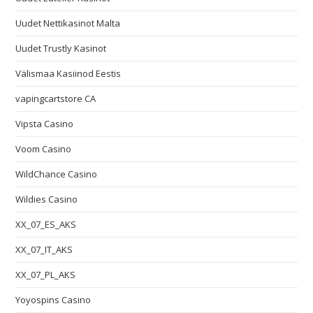
Uudet Nettikasinot Malta
Uudet Trustly Kasinot
Välismaa Kasiinod Eestis
vapingcartstore CA
Vipsta Casino
Voom Casino
WildChance Casino
Wildies Casino
XX_07_ES_AKS
XX_07_IT_AKS
XX_07_PL_AKS
Yoyospins Casino