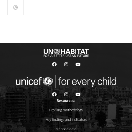
Resources:
Profiling methodology
Key findings and indicators
Mapped data