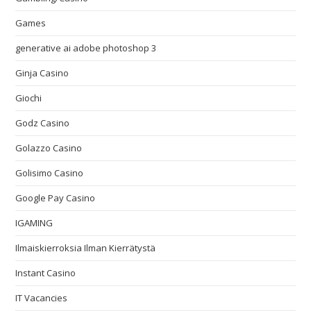
Games
generative ai adobe photoshop 3
Ginja Casino
Giochi
Godz Casino
Golazzo Casino
Golisimo Casino
Google Pay Casino
IGAMING
Ilmaiskierroksia Ilman Kierrätystä
Instant Casino
IT Vacancies