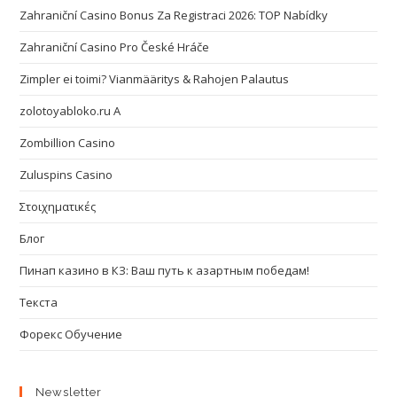
Zahraniční Casino Bonus Za Registraci 2026: TOP Nabídky
Zahraniční Casino Pro České Hráče
Zimpler ei toimi? Vianmääritys & Rahojen Palautus
zolotoyabloko.ru A
Zombillion Casino
Zuluspins Casino
Στοιχηματικές
Блог
Пинап казино в КЗ: Ваш путь к азартным победам!
Текста
Форекс Обучение
Newsletter