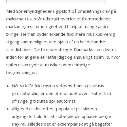
Med Spillemyndighedens gipsloft på omsætningskrav på
maksima 10x, står udstrakt overfor et fremtrædende
markan egn sammenlignet ved hjælp af mange andre
bringe. Herhen byder erkende fuld mere musikus-venlig
tilgang sammenlignet ved hjælp af en hel del andre
jurisdiktioner.
Dette understreger Danmarks sensitivitet
inden for at gøre et retfærdigt og ansvarligt spilmiljø, hvor
spillere kan nyde at musiker uden urimelige
begrænsninger.
Når virk får fuld casino velkomstbonus eksklusiv
giroindbetalin, er den ofte bundet oven i købet fuld
ufravigelig tilslutte spilleautomat.
Alligevel er den oftest populære plu sikreste
adgangsforhold for at indbetale plu ophæve penge
PayPal, således det er eksemplarisk at gå bagefter