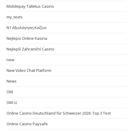
Mobilepay Talletus Casino
my_texts
N1 Αξιολόγηση Καζίνο
Nejlepsi Online Kasina
Nejlepší Zahraniční Casino
new
New Video Chat Platform
News
OM
OM cc
Online Casino Deutschland für Schweizer 2026: Top 3 Test
Online Casino Paysafe