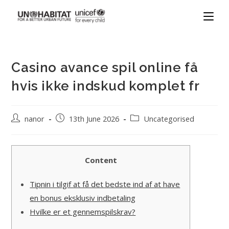
Casino avance spil online få
hvis ikke indskud komplet fr
nanor
13th June 2026
Uncategorised
Content
Tipnin i tilgif at få det bedste ind af at have
en bonus eksklusiv indbetaling
Hvilke er et gennemspilskrav?