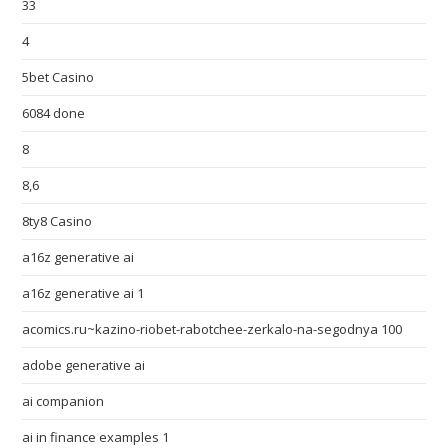
33
4
5bet Casino
6084 done
8
8,6
8ty8 Casino
a16z generative ai
a16z generative ai 1
acomics.ru~kazino-riobet-rabotchee-zerkalo-na-segodnya 100
adobe generative ai
ai companion
ai in finance examples 1