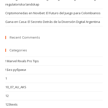
regulatoriska landskap
Criptomonedas en Novibet: El Futuro del Juego para Colombianos
Gana en Casa: El Secreto Detrás de la Diversión Digital Argentina
Recent Comments
Categories
! Marvel Rivals Pro Tips
! Без рубрики
1
10_07_AU_AKS
12
123texts