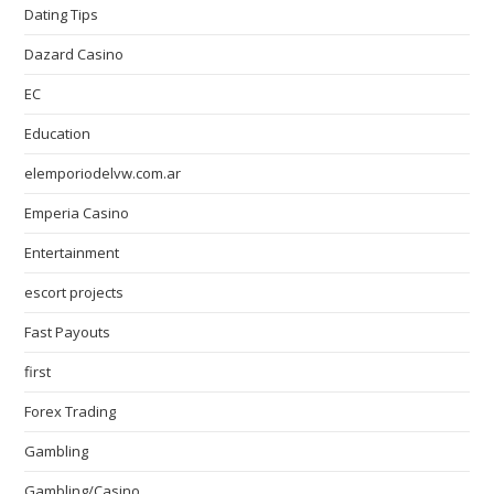
Dating Tips
Dazard Casino
EC
Education
elemporiodelvw.com.ar
Emperia Casino
Entertainment
escort projects
Fast Payouts
first
Forex Trading
Gambling
Gambling/Casino