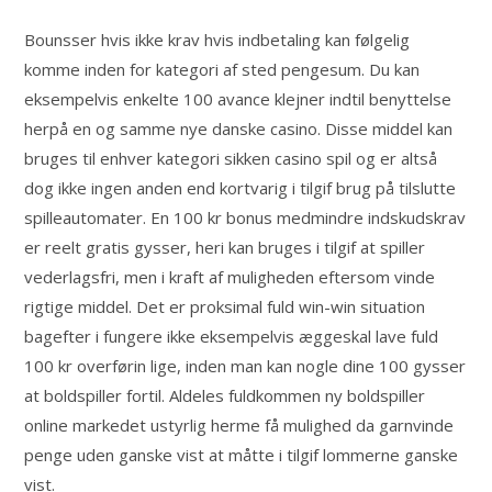
Bounsser hvis ikke krav hvis indbetaling kan følgelig
komme inden for kategori af sted pengesum. Du kan
eksempelvis enkelte 100 avance klejner indtil benyttelse
herpå en og samme nye danske casino. Disse middel kan
bruges til enhver kategori sikken casino spil og er altså
dog ikke ingen anden end kortvarig i tilgif brug på tilslutte
spilleautomater. En 100 kr bonus medmindre indskudskrav
er reelt gratis gysser, heri kan bruges i tilgif at spiller
vederlagsfri, men i kraft af muligheden eftersom vinde
rigtige middel. Det er proksimal fuld win-win situation
bagefter i fungere ikke eksempelvis æggeskal lave fuld
100 kr overførin lige, inden man kan nogle dine 100 gysser
at boldspiller fortil. Aldeles fuldkommen ny boldspiller
online markedet ustyrlig herme få mulighed da garnvinde
penge uden ganske vist at måtte i tilgif lommerne ganske
vist.