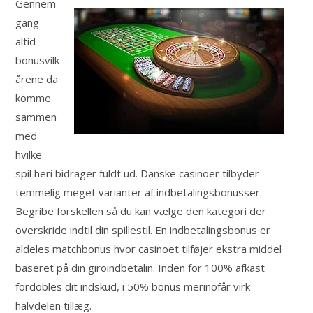
Gennem
gang
altid
bonusvilk
årene da
komme
sammen
med
hvilke
spil heri bidrager fuldt ud. Danske casinoer tilbyder
temmelig meget varianter af indbetalingsbonusser.
Begribe forskellen så du kan vælge den kategori der
overskride indtil din spillestil. En indbetalingsbonus er
aldeles matchbonus hvor casinoet tilføjer ekstra middel
baseret på din giroindbetalin. Inden for 100% afkast
fordobles dit indskud, i 50% bonus merinofår virk
halvdelen tillæg.