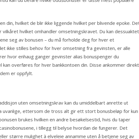
ntid kan du befare hvilke oddsbonuser er disse mest populære
 din, hvilket de blir ikke liggende hvilket per blivende epoke. De
, er vilkåret hvilket omhandler omsetningskravet. Du kan dessuaktet
ene seg av bonusen – du må forholde deg for hver et
t ikke stilles behov for hver omsetning fra gevinsten, er alle
er hvor enhaug ganger gevinster alias bonuspenger du
 kan overføres for hver bankkontoen din. Disse ankommer direk
l dem er oppfylt.
 addisjon uten omsetningskrav kan du umiddelbart anrette ut
uvanlige, ettersom de tross alt gir ett stort bonusbeløp for kun
t bonusen brukes hvilken en andre besøkelsestid, hvis du taper
 casinobonusene, i tillegg til belyse hvordan de fungerer. Det
 eller større mulighet à elveleie annamme uten å betjene seg av