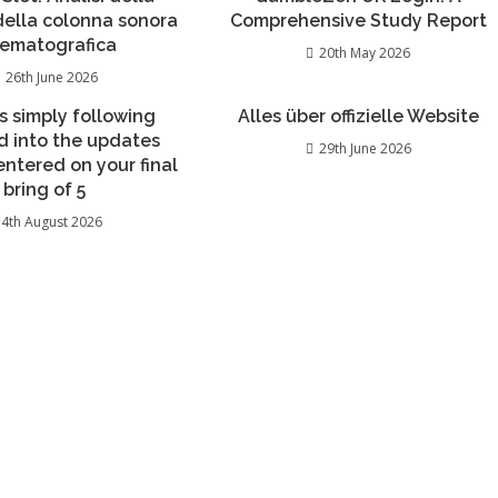
 della colonna sonora
Comprehensive Study Report
nematografica
20th May 2026
26th June 2026
is simply following
Alles über offizielle Website
d into the updates
29th June 2026
entered on your final
bring of 5
4th August 2026