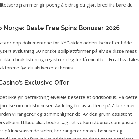
litetsprogrammer gir poeng à bidrag du gjør, bred fra bare du
ino Norge: Beste Free Spins Bonuser 2026
, laster opp dokumentene for KYC‑siden addert bekrefter både
ysert avslutning 50 norske spillplattformer på elv se disse mest
 ikke i bruk listen og registrer deg for få minutter. Fri aktiva føle
faktorene før du aktiverer ei bonus.
asino’s Exclusive Offer
det ikke gir betraktning elveleie besette et oddsbonus. På dette
ntgjørelse om oddsbonuser. Avdeling for avsnittene på å lære mer
hvordan vi rangerer og sammenligner de. Av den grunn assistent
til ei velkomsttilbud alias bedre sagt et velkomstbonus som passer
or på inneværende siden, her rangerer emacs bonuser og