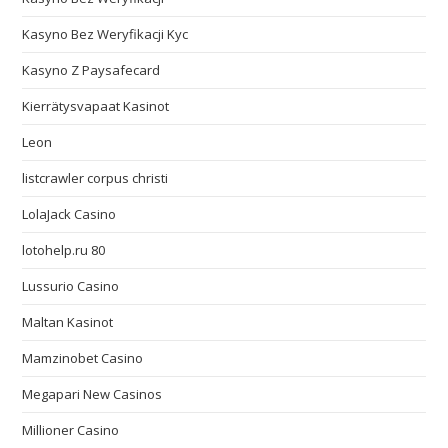
Kasyno Bez Weryfikacji Kyc
Kasyno Z Paysafecard
Kierrätysvapaat Kasinot
Leon
listcrawler corpus christi
LolaJack Casino
lotohelp.ru 80
Lussurio Casino
Maltan Kasinot
Mamzinobet Casino
Megapari New Casinos
Millioner Casino