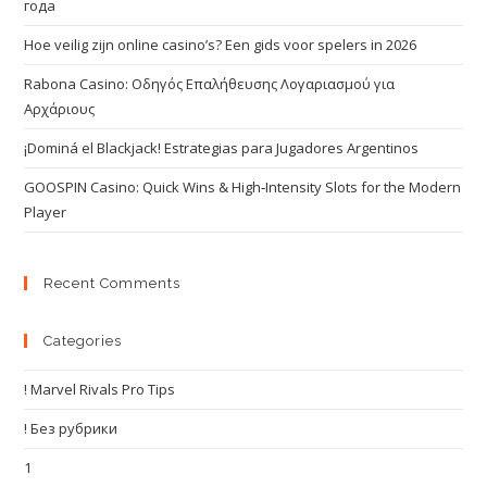
года
Hoe veilig zijn online casino’s? Een gids voor spelers in 2026
Rabona Casino: Οδηγός Επαλήθευσης Λογαριασμού για
Αρχάριους
¡Dominá el Blackjack! Estrategias para Jugadores Argentinos
GOOSPIN Casino: Quick Wins & High‑Intensity Slots for the Modern
Player
Recent Comments
Categories
! Marvel Rivals Pro Tips
! Без рубрики
1