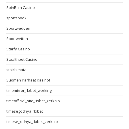
SpinRain Casino
sportsbook
Sportwedden
Sportwetten
Starfy Casino
Stealthbet Casino
stoichimata
Suomen Parhaat Kasinot
t.memirror_1xbet_working
t.meofficial_site_1xbet_zerkalo
t.mesegodnya_1xbet
t.mesegodnya_1xbet_zerkalo