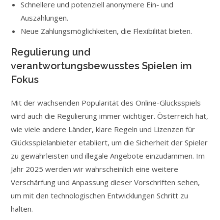
Schnellere und potenziell anonymere Ein- und
Auszahlungen.
Neue Zahlungsmöglichkeiten, die Flexibilität bieten.
Regulierung und
verantwortungsbewusstes Spielen im
Fokus
Mit der wachsenden Popularität des Online-Glücksspiels
wird auch die Regulierung immer wichtiger. Österreich hat,
wie viele andere Länder, klare Regeln und Lizenzen für
Glücksspielanbieter etabliert, um die Sicherheit der Spieler
zu gewährleisten und illegale Angebote einzudämmen. Im
Jahr 2025 werden wir wahrscheinlich eine weitere
Verschärfung und Anpassung dieser Vorschriften sehen,
um mit den technologischen Entwicklungen Schritt zu
halten.