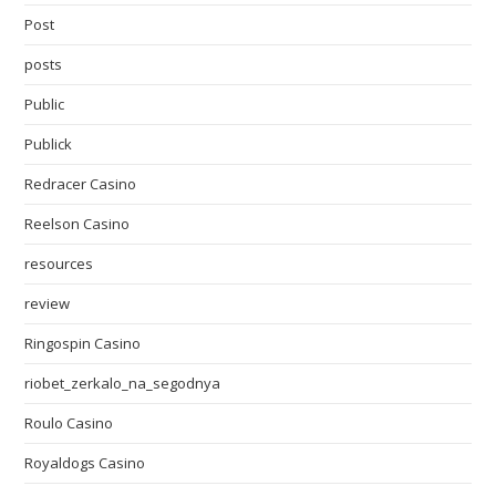
Post
posts
Public
Publick
Redracer Casino
Reelson Casino
resources
review
Ringospin Casino
riobet_zerkalo_na_segodnya
Roulo Casino
Royaldogs Casino