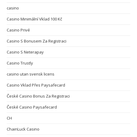
casino
Casino Minimální Vklad 100 Kč
Casino Privé
Casino S Bonusem Za Registraci
Casino S Neterapay
Casino Trustly
casino utan svensk licens
Casino Vklad Přes Paysafecard
České Casino Bonus Za Registraci
České Casino Paysafecard
CH
ChainLuck Casino