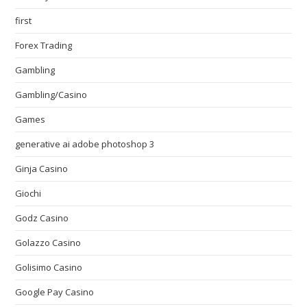
first
Forex Trading
Gambling
Gambling/Casino
Games
generative ai adobe photoshop 3
Ginja Casino
Giochi
Godz Casino
Golazzo Casino
Golisimo Casino
Google Pay Casino