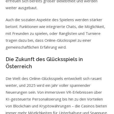
erfreuen sich bereits großer Beliebtheit und werden
weiter ausgebaut.
Auch die sozialen Aspekte des Spielens werden stärker
betont. Funktionen wie integrierte Chats, die Möglichkeit,
mit Freunden zu spielen, oder Ranglisten und Turniere
tragen dazu bei, dass Online-Glücksspiel zu einer
gemeinschaftlichen Erfahrung wird.
Die Zukunft des Glücksspiels in
Österreich
Die Welt des Online-Glücksspiels entwickelt sich rasant
weiter, und 2025 wird ein Jahr voller spannender
Neuerungen sein. Von immersiven VR-Erlebnissen über
KI-gesteuerte Personalisierung bis hin zu den Vorteilen
von Blockchain und Kryptowährungen – die Casinos bieten
immer mehr Möglichkeiten für Unterhaltung und Spannung.