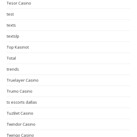
Tesor Casino
test
texts
textslp
Top Kasinot
Total
trends
Truelayer Casino
Trumo Casino
ts escorts dallas
TuzBet Casino
Twindor Casino
Twinqo Casino