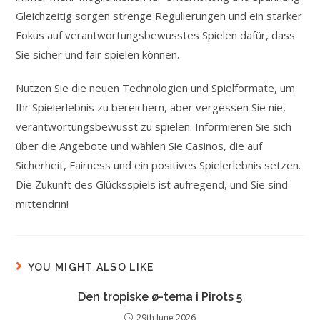
Gleichzeitig sorgen strenge Regulierungen und ein starker
Fokus auf verantwortungsbewusstes Spielen dafür, dass
Sie sicher und fair spielen können.
Nutzen Sie die neuen Technologien und Spielformate, um
Ihr Spielerlebnis zu bereichern, aber vergessen Sie nie,
verantwortungsbewusst zu spielen. Informieren Sie sich
über die Angebote und wählen Sie Casinos, die auf
Sicherheit, Fairness und ein positives Spielerlebnis setzen.
Die Zukunft des Glücksspiels ist aufregend, und Sie sind
mittendrin!
YOU MIGHT ALSO LIKE
Den tropiske ø-tema i Pirots 5
29th June 2026