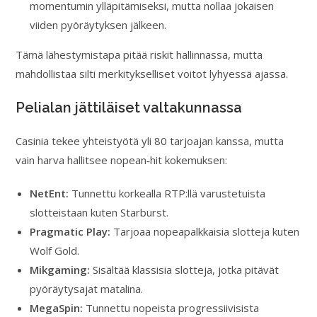
momentumin ylläpitämiseksi, mutta nollaa jokaisen
viiden pyöräytyksen jälkeen.
Tämä lähestymistapa pitää riskit hallinnassa, mutta
mahdollistaa silti merkitykselliset voitot lyhyessä ajassa.
Pelialan jättiläiset valtakunnassa
Casinia tekee yhteistyötä yli 80 tarjoajan kanssa, mutta
vain harva hallitsee nopean‑hit kokemuksen:
NetEnt:
Tunnettu korkealla RTP:llä varustetuista
slotteistaan kuten Starburst.
Pragmatic Play:
Tarjoaa nopeapalkkaisia slotteja kuten
Wolf Gold.
Mikgaming:
Sisältää klassisia slotteja, jotka pitävät
pyöräytysajat matalina.
MegaSpin:
Tunnettu nopeista progressiivisista