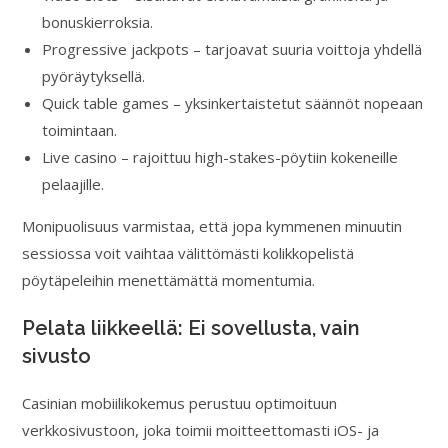
bonuskierroksia.
Progressive jackpots – tarjoavat suuria voittoja yhdellä
pyöräytyksellä.
Quick table games – yksinkertaistetut säännöt nopeaan
toimintaan.
Live casino – rajoittuu high-stakes-pöytiin kokeneille
pelaajille.
Monipuolisuus varmistaa, että jopa kymmenen minuutin
sessiossa voit vaihtaa välittömästi kolikkopelistä
pöytäpeleihin menettämättä momentumia.
Pelata liikkeellä: Ei sovellusta, vain
sivusto
Casinian mobiilikokemus perustuu optimoituun
verkkosivustoon, joka toimii moitteettomasti iOS- ja