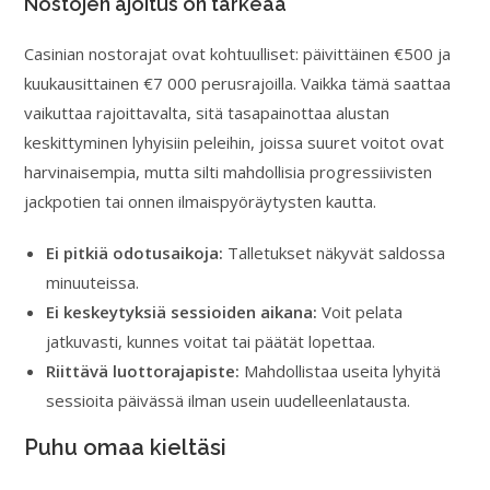
Nostojen ajoitus on tärkeää
Casinian nostorajat ovat kohtuulliset: päivittäinen €500 ja
kuukausittainen €7 000 perusrajoilla. Vaikka tämä saattaa
vaikuttaa rajoittavalta, sitä tasapainottaa alustan
keskittyminen lyhyisiin peleihin, joissa suuret voitot ovat
harvinaisempia, mutta silti mahdollisia progressiivisten
jackpotien tai onnen ilmaispyöräytysten kautta.
Ei pitkiä odotusaikoja:
Talletukset näkyvät saldossa
minuuteissa.
Ei keskeytyksiä sessioiden aikana:
Voit pelata
jatkuvasti, kunnes voitat tai päätät lopettaa.
Riittävä luottorajapiste:
Mahdollistaa useita lyhyitä
sessioita päivässä ilman usein uudelleenlatausta.
Puhu omaa kieltäsi