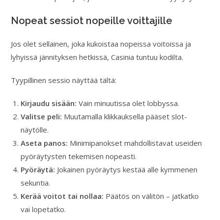
Nopeat sessiot nopeille voittajille
Jos olet sellainen, joka kukoistaa nopeissa voitoissa ja
lyhyissä jännityksen hetkissä, Casinia tuntuu kodilta.
Tyypillinen sessio näyttää tältä:
Kirjaudu sisään:
Vain minuutissa olet lobbyssa.
Valitse peli:
Muutamalla klikkauksella pääset slot-
näytölle.
Aseta panos:
Minimipanokset mahdollistavat useiden
pyöräytysten tekemisen nopeasti.
Pyöräytä:
Jokainen pyöräytys kestää alle kymmenen
sekuntia.
Kerää voitot tai nollaa:
Päätös on välitön – jatkatko
vai lopetatko.