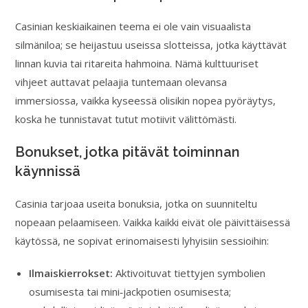
Casinian keskiaikainen teema ei ole vain visuaalista
silmäniloa; se heijastuu useissa slotteissa, jotka käyttävät
linnan kuvia tai ritareita hahmoina. Nämä kulttuuriset
vihjeet auttavat pelaajia tuntemaan olevansa
immersiossa, vaikka kyseessä olisikin nopea pyöräytys,
koska he tunnistavat tutut motiivit välittömästi.
Bonukset, jotka pitävät toiminnan
käynnissä
Casinia tarjoaa useita bonuksia, jotka on suunniteltu
nopeaan pelaamiseen. Vaikka kaikki eivät ole päivittäisessä
käytössä, ne sopivat erinomaisesti lyhyisiin sessioihin:
Ilmaiskierrokset:
Aktivoituvat tiettyjen symbolien
osumisesta tai mini‑jackpotien osumisesta;