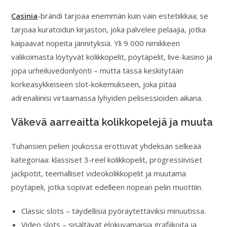
Casinia
-brändi tarjoaa enemmän kuin vain estetiikkaa; se
tarjoaa kuratoidun kirjaston, joka palvelee pelaajia, jotka
kaipaavat nopeita jännityksiä. Yli 9 000 nimikkeen
valikoimasta löytyvät kolikkopelit, pöytäpelit, live-kasino ja
jopa urheiluvedonlyönti – mutta tässä keskitytään
korkeasykkeiseen slot-kokemukseen, joka pitää
adrenaliinisi virtaamassa lyhyiden pelisessioiden aikana.
Väkevä aarreaitta kolikkopelejä ja muuta
Tuhansien pelien joukossa erottuvat yhdeksän selkeää
kategoriaa: klassiset 3-reel kolikkopelit, progressiiviset
jackpotit, teemalliset videokolikkopelit ja muutama
pöytäpeli, jotka sopivat edelleen nopean pelin muottiin.
Classic slots – täydellisiä pyöräytettäviksi minuutissa.
Video slots – sisältävät elokuvamaisia grafiikoita ja