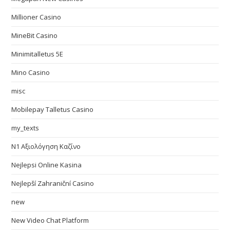
Millioner Casino
MineBit Casino
Minimitalletus 5E
Mino Casino
misc
Mobilepay Talletus Casino
my_texts
N1 Αξιολόγηση Καζίνο
Nejlepsi Online Kasina
Nejlepší Zahraniční Casino
new
New Video Chat Platform