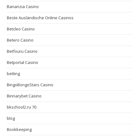
Bananzia Casino
Beste Ausländische Online Casinos
Betcleo Casino
Betero Casino
Betfouru Casino
Betportal Casino
betting
BingoBongoStars Casino
Binnarybet Casino
bkschool2.ru 70
blog
Bookkeeping