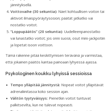
jännityksellä.
Voittovaihe (30 sekuntia):
Näet kohtuullisen voiton tai
aktivoit ilmaispyöräytysosion; päätät jatkatko vai
nostatko voitot.
“Loppupäätös” (20 sekuntia):
Uudelleenpanostatko
vai lunastatko voitot; jos onni suosii, osut mini-jackpotiin
ja lopetat isoon voittoon.
Tämä rakenne pitää keskittymisen terävänä ja varmistaa,
että jokainen päätös kantaa painoaan lyhyessä ajassa.
Psykologinen koukku lyhyissä sessioissa
Tempo ylläpitää jännitystä:
Nopeat voitot ylläpitävät
adrenaliinitasoa koko session ajan.
Välitön tyytyväisyys:
Pienetkin voitot tuntuvat
palkitsevilta, kun ne tulevat nopeasti.