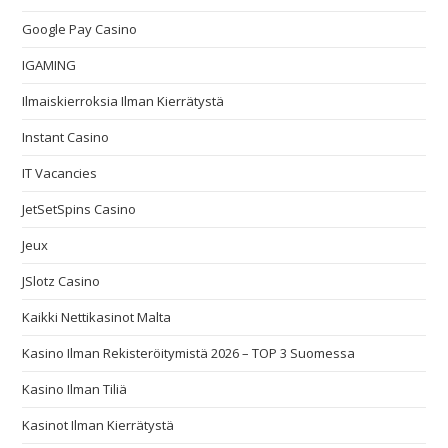
Google Pay Casino
IGAMING
Ilmaiskierroksia Ilman Kierrätystä
Instant Casino
IT Vacancies
JetSetSpins Casino
Jeux
JSlotz Casino
Kaikki Nettikasinot Malta
Kasino Ilman Rekisteröitymistä 2026 – TOP 3 Suomessa
Kasino Ilman Tiliä
Kasinot Ilman Kierrätystä