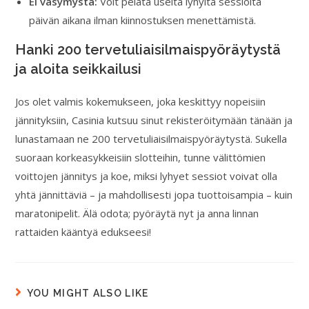
Ei väsymystä:
Voit pelata useita lyhyitä sessioita
päivän aikana ilman kiinnostuksen menettämistä.
Hanki 200 tervetuliaisilmaispyöräytystä
ja aloita seikkailusi
Jos olet valmis kokemukseen, joka keskittyy nopeisiin
jännityksiin, Casinia kutsuu sinut rekisteröitymään tänään ja
lunastamaan ne 200 tervetuliaisilmaispyöräytystä. Sukella
suoraan korkeasykkeisiin slotteihin, tunne välittömien
voittojen jännitys ja koe, miksi lyhyet sessiot voivat olla
yhtä jännittäviä – ja mahdollisesti jopa tuottoisampia – kuin
maratonipelit. Älä odota; pyöräytä nyt ja anna linnan
rattaiden kääntyä edukseesi!
YOU MIGHT ALSO LIKE