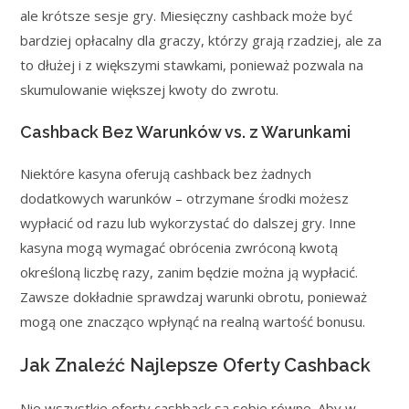
ale krótsze sesje gry. Miesięczny cashback może być
bardziej opłacalny dla graczy, którzy grają rzadziej, ale za
to dłużej i z większymi stawkami, ponieważ pozwala na
skumulowanie większej kwoty do zwrotu.
Cashback Bez Warunków vs. z Warunkami
Niektóre kasyna oferują cashback bez żadnych
dodatkowych warunków – otrzymane środki możesz
wypłacić od razu lub wykorzystać do dalszej gry. Inne
kasyna mogą wymagać obrócenia zwróconą kwotą
określoną liczbę razy, zanim będzie można ją wypłacić.
Zawsze dokładnie sprawdzaj warunki obrotu, ponieważ
mogą one znacząco wpłynąć na realną wartość bonusu.
Jak Znaleźć Najlepsze Oferty Cashback
Nie wszystkie oferty cashback są sobie równe. Aby w