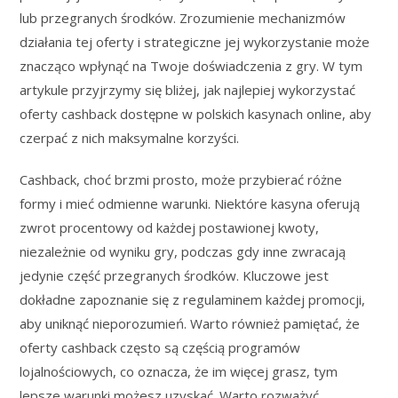
lub przegranych środków. Zrozumienie mechanizmów
działania tej oferty i strategiczne jej wykorzystanie może
znacząco wpłynąć na Twoje doświadczenia z gry. W tym
artykule przyjrzymy się bliżej, jak najlepiej wykorzystać
oferty cashback dostępne w polskich kasynach online, aby
czerpać z nich maksymalne korzyści.
Cashback, choć brzmi prosto, może przybierać różne
formy i mieć odmienne warunki. Niektóre kasyna oferują
zwrot procentowy od każdej postawionej kwoty,
niezależnie od wyniku gry, podczas gdy inne zwracają
jedynie część przegranych środków. Kluczowe jest
dokładne zapoznanie się z regulaminem każdej promocji,
aby uniknąć nieporozumień. Warto również pamiętać, że
oferty cashback często są częścią programów
lojalnościowych, co oznacza, że im więcej grasz, tym
lepsze warunki możesz uzyskać. Warto rozważyć