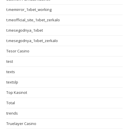
t.memirror_1xbet_working
t.meofficial_site_1xbet_zerkalo
t.mesegodnya_1xbet
t.mesegodnya_1xbet_zerkalo
Tesor Casino
test
texts
textslp
Top Kasinot
Total
trends
Truelayer Casino