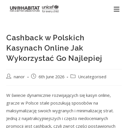
Cashback w Polskich
Kasynach Online Jak
Wykorzystać Go Najlepiej
nanor
6th June 2026
Uncategorised
W świecie dynamicznie rozwijających się kasyn online,
gracze w Polsce stale poszukują sposobów na
maksymalizację swoich wygranych i minimalizację strat.
Jedną z najatrakcyjniejszych i często niedocenianych
promocji jest cashback, czyli zwrot części postawionych