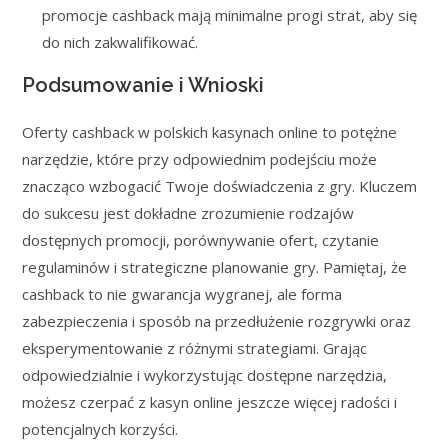
promocje cashback mają minimalne progi strat, aby się
do nich zakwalifikować.
Podsumowanie i Wnioski
Oferty cashback w polskich kasynach online to potężne
narzędzie, które przy odpowiednim podejściu może
znacząco wzbogacić Twoje doświadczenia z gry. Kluczem
do sukcesu jest dokładne zrozumienie rodzajów
dostępnych promocji, porównywanie ofert, czytanie
regulaminów i strategiczne planowanie gry. Pamiętaj, że
cashback to nie gwarancja wygranej, ale forma
zabezpieczenia i sposób na przedłużenie rozgrywki oraz
eksperymentowanie z różnymi strategiami. Grając
odpowiedzialnie i wykorzystując dostępne narzędzia,
możesz czerpać z kasyn online jeszcze więcej radości i
potencjalnych korzyści.