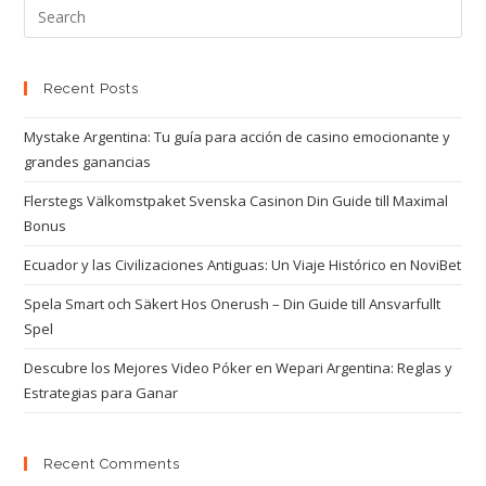
Recent Posts
Mystake Argentina: Tu guía para acción de casino emocionante y
grandes ganancias
Flerstegs Välkomstpaket Svenska Casinon Din Guide till Maximal
Bonus
Ecuador y las Civilizaciones Antiguas: Un Viaje Histórico en NoviBet
Spela Smart och Säkert Hos Onerush – Din Guide till Ansvarfullt
Spel
Descubre los Mejores Video Póker en Wepari Argentina: Reglas y
Estrategias para Ganar
Recent Comments