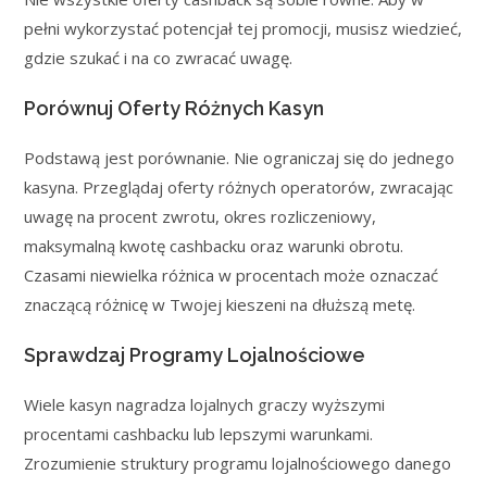
pełni wykorzystać potencjał tej promocji, musisz wiedzieć,
gdzie szukać i na co zwracać uwagę.
Porównuj Oferty Różnych Kasyn
Podstawą jest porównanie. Nie ograniczaj się do jednego
kasyna. Przeglądaj oferty różnych operatorów, zwracając
uwagę na procent zwrotu, okres rozliczeniowy,
maksymalną kwotę cashbacku oraz warunki obrotu.
Czasami niewielka różnica w procentach może oznaczać
znaczącą różnicę w Twojej kieszeni na dłuższą metę.
Sprawdzaj Programy Lojalnościowe
Wiele kasyn nagradza lojalnych graczy wyższymi
procentami cashbacku lub lepszymi warunkami.
Zrozumienie struktury programu lojalnościowego danego