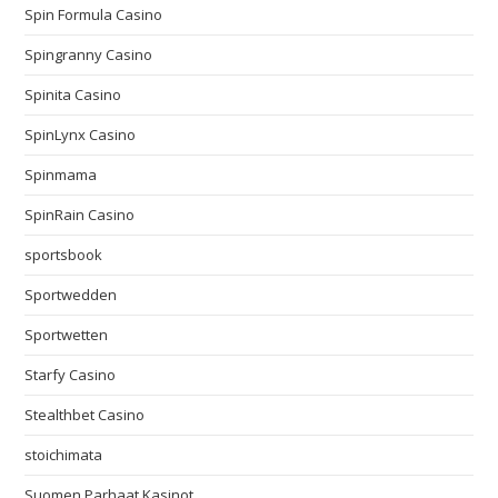
Spin Formula Casino
Spingranny Casino
Spinita Casino
SpinLynx Casino
Spinmama
SpinRain Casino
sportsbook
Sportwedden
Sportwetten
Starfy Casino
Stealthbet Casino
stoichimata
Suomen Parhaat Kasinot