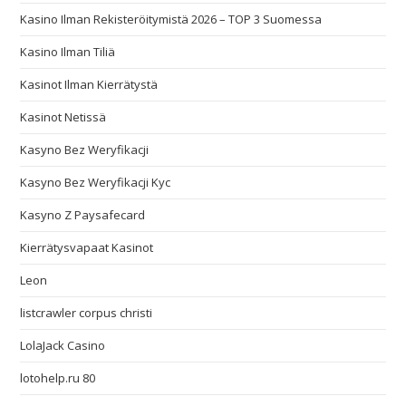
Kasino Ilman Rekisteröitymistä 2026 – TOP 3 Suomessa
Kasino Ilman Tiliä
Kasinot Ilman Kierrätystä
Kasinot Netissä
Kasyno Bez Weryfikacji
Kasyno Bez Weryfikacji Kyc
Kasyno Z Paysafecard
Kierrätysvapaat Kasinot
Leon
listcrawler corpus christi
LolaJack Casino
lotohelp.ru 80