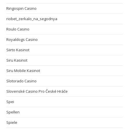
Ringospin Casino
riobet_zerkalo_na_segodnya
Roulo Casino
Royaldogs Casino
Siirto Kasinot
Siru Kasinot
Siru Mobile Kasinot
Slotorado Casino
Slovenské Casino Pro České Hráče
Spei
Spellen
Spiele