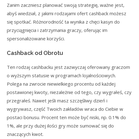
Zanim zaczniesz planować swoją strategię, ważne jest,
abyś wiedział, z jakimi rodzajami ofert cashback możesz
się spotkać. Różnorodność ta wynika z chęci kasyn do
przyciągnięcia i zatrzymania graczy, oferując im
spersonalizowane korzyści.
Cashback od Obrotu
Ten rodzaj cashbacku jest zazwyczaj oferowany graczom
o wyższym statusie w programach lojalnościowych.
Polega na zwrocie niewielkiego procentu od każdej
postawionej kwoty, niezależnie od tego, czy wygrałeś, czy
przegrałeś. Nawet jeśli masz szczęśliwy dzień i
wygrywasz, część Twoich zakładów wraca do Ciebie w
postaci bonusu. Procent ten może być niski, np. 0.1% do
1%, ale przy dużej ilości gry może sumować się do
znaczących kwot.