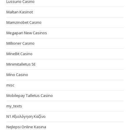
Lussurio Casino
Maltan Kasinot
Mamzinobet Casino
Megapari New Casinos
Millioner Casino
MineBit Casino
Minimitalletus 5E
Mino Casino
misc
Mobilepay Talletus Casino
my_texts
N1 Αξιολόγηση Καζίνο
Nejlepsi Online Kasina