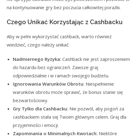
na kontynuowanie gry bez poczucia całkowitej porażki.
Czego Unikać Korzystając z Cashbacku
Aby w pełni wykorzystać cashback, warto również
wiedzieć, czego należy unikać:
Nadmiernego Ryzyka:
Cashback nie jest zaproszeniem
do hazardu bez ograniczeń. Zawsze graj
odpowiedzialnie i w ramach swojego budżetu.
Ignorowania Warunków Obrotu:
Niespełnienie
warunków obrotu może sprawić, że bonus stanie się
bezwartościowy.
Gry Tylko dla Cashbacku:
Nie pozwól, aby pogoń za
cashbackiem stała się Twoim głównym celem. Graj dla
przyjemności i emocji.
Zapominania o Minimalnych Kwotach:
Niektóre