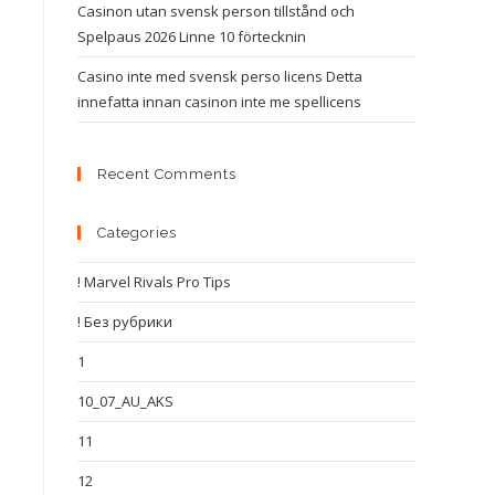
Casinon utan svensk person tillstånd och
Spelpaus 2026 Linne 10 förtecknin
Casino inte med svensk perso licens Detta
innefatta innan casinon inte me spellicens
Recent Comments
Categories
! Marvel Rivals Pro Tips
! Без рубрики
1
10_07_AU_AKS
11
12