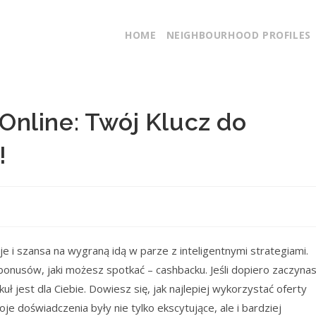
HOME
NEIGHBOURHOOD PROFILES
nline: Twój Klucz do
!
e i szansa na wygraną idą w parze z inteligentnymi strategiami.
 bonusów, jaki możesz spotkać – cashbacku. Jeśli dopiero zaczyna
ł jest dla Ciebie. Dowiesz się, jak najlepiej wykorzystać oferty
e doświadczenia były nie tylko ekscytujące, ale i bardziej