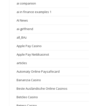
ai companion
ai in finance examples 1
AI News
ai-girlfriend
all_BAz
Apple Pay Casino
Apple Pay Nettikasinot
articles
Automaty Online Paysafecard
Bananzia Casino
Beste Ausländische Online Casinos
Betcleo Casino
Betero Casino