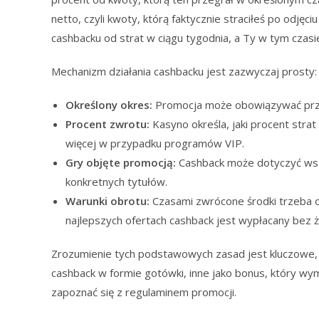
netto, czyli kwoty, którą faktycznie straciłeś po odję
cashbacku od strat w ciągu tygodnia, a Ty w tym czas
Mechanizm działania cashbacku jest zazwyczaj prosty:
Określony okres:
Promocja może obowiązywać przez
Procent zwrotu:
Kasyno określa, jaki procent stra
więcej w przypadku programów VIP.
Gry objęte promocją:
Cashback może dotyczyć wszys
konkretnych tytułów.
Warunki obrotu:
Czasami zwrócone środki trzeba ob
najlepszych ofertach cashback jest wypłacany be
Zrozumienie tych podstawowych zasad jest kluczowe, a
cashback w formie gotówki, inne jako bonus, który w
zapoznać się z regulaminem promocji.