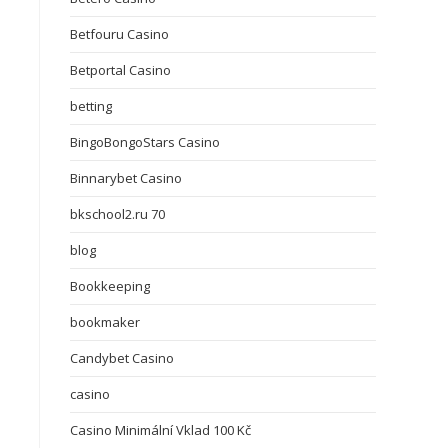
Betfouru Casino
Betportal Casino
betting
BingoBongoStars Casino
Binnarybet Casino
bkschool2.ru 70
blog
Bookkeeping
bookmaker
Candybet Casino
casino
Casino Minimální Vklad 100 Kč