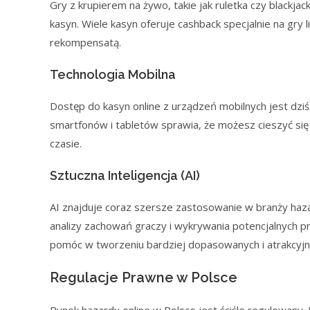
Gry z krupierem na żywo, takie jak ruletka czy blackjac
kasyn. Wiele kasyn oferuje cashback specjalnie na gry l
rekompensatą.
Technologia Mobilna
Dostęp do kasyn online z urządzeń mobilnych jest dzi
smartfonów i tabletów sprawia, że możesz cieszyć się
czasie.
Sztuczna Inteligencja (AI)
AI znajduje coraz szersze zastosowanie w branży haz
analizy zachowań graczy i wykrywania potencjalnych p
pomóc w tworzeniu bardziej dopasowanych i atrakcyjn
Regulacje Prawne w Polsce