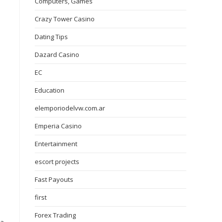
Computers, Games
Crazy Tower Сasino
Dating Tips
Dazard Casino
EC
Education
elemporiodelvw.com.ar
Emperia Casino
Entertainment
escort projects
Fast Payouts
first
Forex Trading