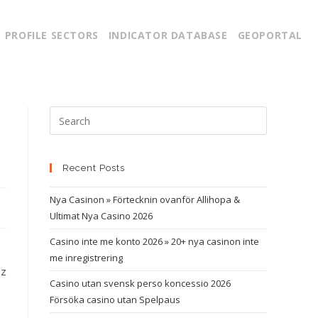
PROFILE SECTORS
INDICATOR DATABASE
GEOPORTAL
Recent Posts
Nya Casinon » Förtecknin ovanför Allihopa &
Ultimat Nya Casino 2026
Casino inte me konto 2026 » 20+ nya casinon inte
me inregistrering
sz
Casino utan svensk perso koncessio 2026
Försöka casino utan Spelpaus