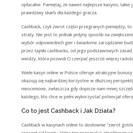
opłacalne. Pamiętaj, że nawet najlepsze kasyno, takie 
prawdziwy skarb dla każdego gracza.
Cashback, czyli zwrot części przegranych pieniędzy, 
straty. Nie jest to jednak jedyny sposób na zwiększe
wybór odpowiednich gier i świadome zarządzanie bud
przez tajniki cashbacku, od jego podstawowych zasad
wiedzy, która pozwoli Ci czerpać jeszcze więcej radości
Wiele kasyn online w Polsce oferuje atrakcyjne bonusy 
okazują się najbardziej korzystne w dłuższej perspekty
nieocenione, zwłaszcza gdy dopisze nam mniej szczęści
każdego, kto chce w pełni wykorzystać potencjał ofero
Co to jest Cashback i Jak Działa?
Cashback w kasynach online to dosłownie “zwrot gotów
procent od kwoty, którą ten przegrał w określonym cza