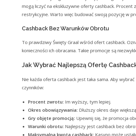
mogą liczyć na ekskluzywne oferty cashback. Procent 
restrykcyjne. Warto więc budować swoją pozycję w pr
Cashback Bez Warunków Obrotu
To prawdziwy Święty Graal wśród ofert cashback. Ozn
konieczności ich obracania. Takie promocje są niezwykle 
Jak Wybrać Najlepszą Ofertę Cashbac
Nie każda oferta cashback jest taka sama. Aby wybrać 
czynników:
Procent zwrotu:
Im wyższy, tym lepiej.
Okres obowiązywania:
Dłuższy okres daje większą
Gry objęte promocją:
Upewnij się, że promocja ob
Warunki obrotu:
Najlepszy jest cashback bez obrotu
Maksymalna kwota cashback:
Kasyno może ustali