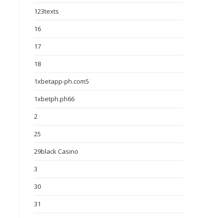
123texts
16
17
18
1xbetapp-ph.com5
1xbetph.ph66
2
25
29black Casino
3
e
30
31