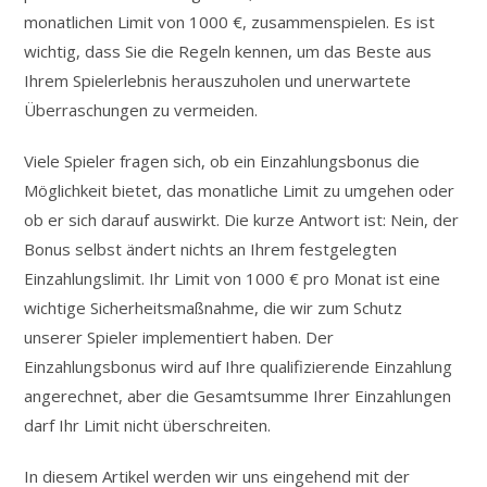
monatlichen Limit von 1000 €, zusammenspielen. Es ist
wichtig, dass Sie die Regeln kennen, um das Beste aus
Ihrem Spielerlebnis herauszuholen und unerwartete
Überraschungen zu vermeiden.
Viele Spieler fragen sich, ob ein Einzahlungsbonus die
Möglichkeit bietet, das monatliche Limit zu umgehen oder
ob er sich darauf auswirkt. Die kurze Antwort ist: Nein, der
Bonus selbst ändert nichts an Ihrem festgelegten
Einzahlungslimit. Ihr Limit von 1000 € pro Monat ist eine
wichtige Sicherheitsmaßnahme, die wir zum Schutz
unserer Spieler implementiert haben. Der
Einzahlungsbonus wird auf Ihre qualifizierende Einzahlung
angerechnet, aber die Gesamtsumme Ihrer Einzahlungen
darf Ihr Limit nicht überschreiten.
In diesem Artikel werden wir uns eingehend mit der