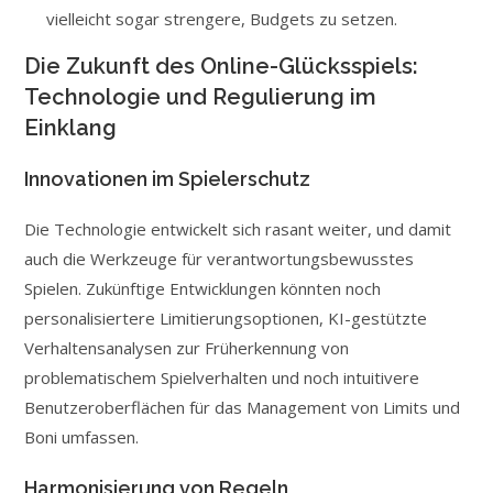
vielleicht sogar strengere, Budgets zu setzen.
Die Zukunft des Online-Glücksspiels:
Technologie und Regulierung im
Einklang
Innovationen im Spielerschutz
Die Technologie entwickelt sich rasant weiter, und damit
auch die Werkzeuge für verantwortungsbewusstes
Spielen. Zukünftige Entwicklungen könnten noch
personalisiertere Limitierungsoptionen, KI-gestützte
Verhaltensanalysen zur Früherkennung von
problematischem Spielverhalten und noch intuitivere
Benutzeroberflächen für das Management von Limits und
Boni umfassen.
Harmonisierung von Regeln