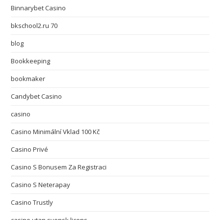
Binnarybet Casino
bkschool2.ru 70
blog
Bookkeeping
bookmaker
Candybet Casino
casino
Casino Minimální Vklad 100 Kč
Casino Privé
Casino S Bonusem Za Registraci
Casino S Neterapay
Casino Trustly