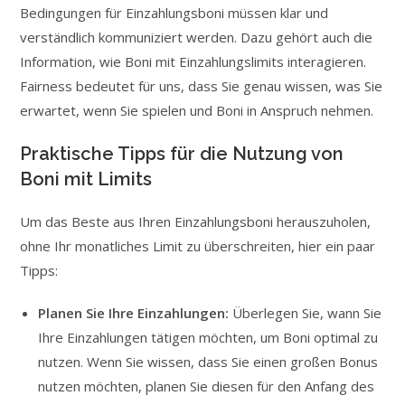
Bedingungen für Einzahlungsboni müssen klar und
verständlich kommuniziert werden. Dazu gehört auch die
Information, wie Boni mit Einzahlungslimits interagieren.
Fairness bedeutet für uns, dass Sie genau wissen, was Sie
erwartet, wenn Sie spielen und Boni in Anspruch nehmen.
Praktische Tipps für die Nutzung von
Boni mit Limits
Um das Beste aus Ihren Einzahlungsboni herauszuholen,
ohne Ihr monatliches Limit zu überschreiten, hier ein paar
Tipps:
Planen Sie Ihre Einzahlungen:
Überlegen Sie, wann Sie
Ihre Einzahlungen tätigen möchten, um Boni optimal zu
nutzen. Wenn Sie wissen, dass Sie einen großen Bonus
nutzen möchten, planen Sie diesen für den Anfang des