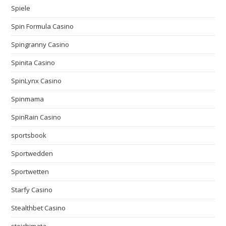
Spiele
Spin Formula Casino
Spingranny Casino
Spinita Casino
SpinLynx Casino
Spinmama
SpinRain Casino
sportsbook
Sportwedden
Sportwetten
Starfy Casino
Stealthbet Casino