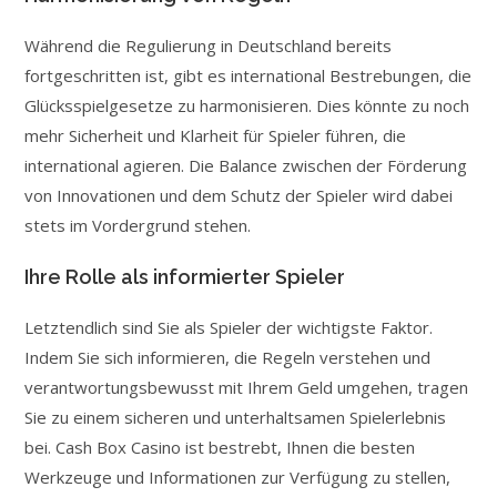
Während die Regulierung in Deutschland bereits
fortgeschritten ist, gibt es international Bestrebungen, die
Glücksspielgesetze zu harmonisieren. Dies könnte zu noch
mehr Sicherheit und Klarheit für Spieler führen, die
international agieren. Die Balance zwischen der Förderung
von Innovationen und dem Schutz der Spieler wird dabei
stets im Vordergrund stehen.
Ihre Rolle als informierter Spieler
Letztendlich sind Sie als Spieler der wichtigste Faktor.
Indem Sie sich informieren, die Regeln verstehen und
verantwortungsbewusst mit Ihrem Geld umgehen, tragen
Sie zu einem sicheren und unterhaltsamen Spielerlebnis
bei. Cash Box Casino ist bestrebt, Ihnen die besten
Werkzeuge und Informationen zur Verfügung zu stellen,