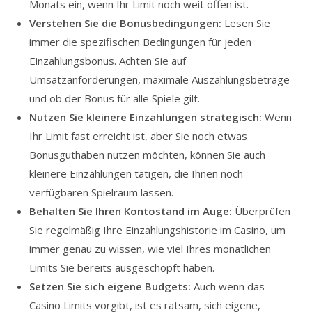
Monats ein, wenn Ihr Limit noch weit offen ist.
Verstehen Sie die Bonusbedingungen:
Lesen Sie
immer die spezifischen Bedingungen für jeden
Einzahlungsbonus. Achten Sie auf
Umsatzanforderungen, maximale Auszahlungsbeträge
und ob der Bonus für alle Spiele gilt.
Nutzen Sie kleinere Einzahlungen strategisch:
Wenn
Ihr Limit fast erreicht ist, aber Sie noch etwas
Bonusguthaben nutzen möchten, können Sie auch
kleinere Einzahlungen tätigen, die Ihnen noch
verfügbaren Spielraum lassen.
Behalten Sie Ihren Kontostand im Auge:
Überprüfen
Sie regelmäßig Ihre Einzahlungshistorie im Casino, um
immer genau zu wissen, wie viel Ihres monatlichen
Limits Sie bereits ausgeschöpft haben.
Setzen Sie sich eigene Budgets:
Auch wenn das
Casino Limits vorgibt, ist es ratsam, sich eigene,