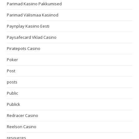
Parimad Kasiino Pakkumised
Parimad Välismaa Kasiinod
Paynplay Kasiino Eesti
Paysafecard Vklad Casino
Piratepots Casino
Poker
Post
posts
Public
Publick
Redracer Casino
Reelson Casino
resources