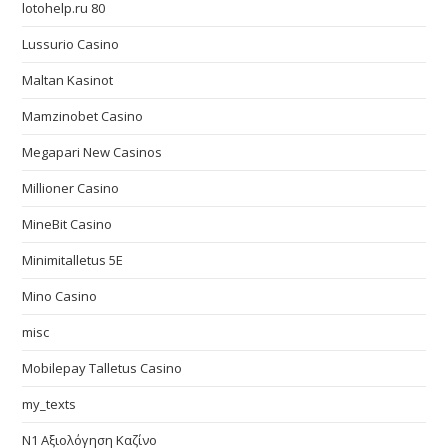
lotohelp.ru 80
Lussurio Casino
Maltan Kasinot
Mamzinobet Casino
Megapari New Casinos
Millioner Casino
MineBit Casino
Minimitalletus 5E
Mino Casino
misc
Mobilepay Talletus Casino
my_texts
N1 Αξιολόγηση Καζίνο