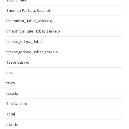
stoichimata
Suomen Parhaat Kasinot
t.memirror_1xbet_working
t.meofficial_site_1xbet_zerkalo
t.mesegodnya_1xbet
t.mesegodnya_1xbet_zerkalo
Tesor Casino
test
texts
textslp
Top Kasinot
Total
trends