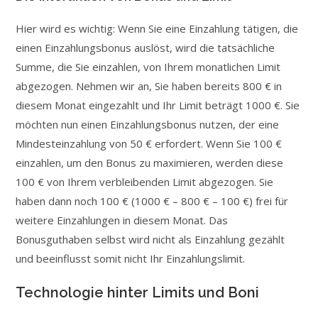
Hier wird es wichtig: Wenn Sie eine Einzahlung tätigen, die
einen Einzahlungsbonus auslöst, wird die tatsächliche
Summe, die Sie einzahlen, von Ihrem monatlichen Limit
abgezogen. Nehmen wir an, Sie haben bereits 800 € in
diesem Monat eingezahlt und Ihr Limit beträgt 1000 €. Sie
möchten nun einen Einzahlungsbonus nutzen, der eine
Mindesteinzahlung von 50 € erfordert. Wenn Sie 100 €
einzahlen, um den Bonus zu maximieren, werden diese
100 € von Ihrem verbleibenden Limit abgezogen. Sie
haben dann noch 100 € (1000 € – 800 € – 100 €) frei für
weitere Einzahlungen in diesem Monat. Das
Bonusguthaben selbst wird nicht als Einzahlung gezählt
und beeinflusst somit nicht Ihr Einzahlungslimit.
Technologie hinter Limits und Boni