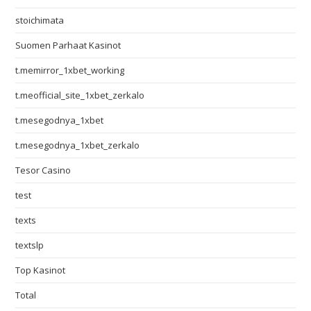
stoichimata
Suomen Parhaat Kasinot
t.memirror_1xbet_working
t.meofficial_site_1xbet_zerkalo
t.mesegodnya_1xbet
t.mesegodnya_1xbet_zerkalo
Tesor Casino
test
texts
textslp
Top Kasinot
Total