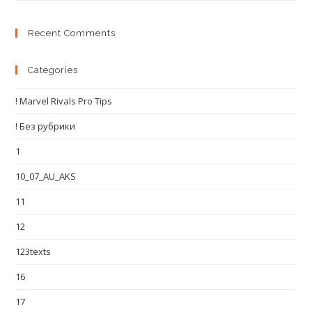
Recent Comments
Categories
! Marvel Rivals Pro Tips
! Без рубрики
1
10_07_AU_AKS
11
12
123texts
16
17