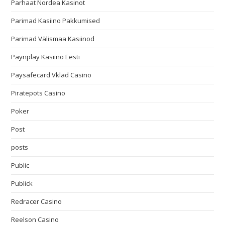
Parhaat Nordea Kasinot
Parimad Kasiino Pakkumised
Parimad Välismaa Kasiinod
Paynplay Kasiino Eesti
Paysafecard Vklad Casino
Piratepots Casino
Poker
Post
posts
Public
Publick
Redracer Casino
Reelson Casino