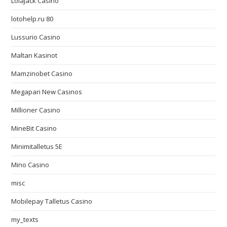
LolaJack Casino
lotohelp.ru 80
Lussurio Casino
Maltan Kasinot
Mamzinobet Casino
Megapari New Casinos
Millioner Casino
MineBit Casino
Minimitalletus 5E
Mino Casino
misc
Mobilepay Talletus Casino
my_texts