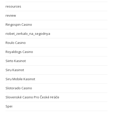
resources
review
Ringospin Casino
riobet_zerkalo_na_segodnya
Roulo Casino
Royaldogs Casino
Siirto Kasinot
Siru Kasinot
Siru Mobile Kasinot
Slotorado Casino
Slovenské Casino Pro České Hráče
Spei