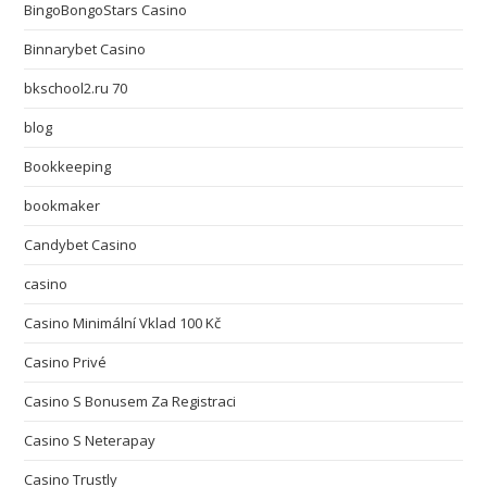
BingoBongoStars Casino
Binnarybet Casino
bkschool2.ru 70
blog
Bookkeeping
bookmaker
Candybet Casino
casino
Casino Minimální Vklad 100 Kč
Casino Privé
Casino S Bonusem Za Registraci
Casino S Neterapay
Casino Trustly