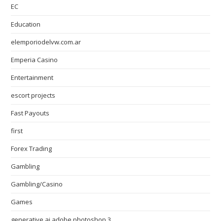
EC
Education
elemporiodelvw.com.ar
Emperia Casino
Entertainment
escort projects
Fast Payouts
first
Forex Trading
Gambling
Gambling/Casino
Games
generative ai adobe photoshop 3