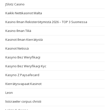
JSlotz Casino
Kaikki Nettikasinot Malta
Kasino Ilman Rekisteröitymistä 2026 – TOP 3 Suomessa
Kasino Ilman Tiliä
Kasinot Ilman Kierrätystä
Kasinot Netissä
Kasyno Bez Weryfikacji
Kasyno Bez Weryfikacji Kyc
Kasyno Z Paysafecard
Kierrätysvapaat Kasinot
Leon
listcrawler corpus christi