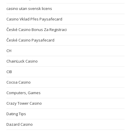
casino utan svensk licens
Casino Vklad Přes Paysafecard
České Casino Bonus Za Registraci
České Casino Paysafecard
CH
ChainLuck Casino
CIB
Cocoa Casino
Computers, Games
Crazy Tower Сasino
Dating Tips
Dazard Casino