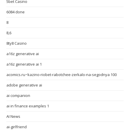
5bet Casino
6084 done
8
8,6
8ty8 Casino
a16z generative ai
a16z generative ai 1
acomics.ru~kazino-riobet-rabotchee-zerkalo-na-segodnya 100
adobe generative ai
ai companion
ai in finance examples 1
AI News
ai-girlfriend