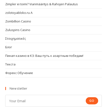
Zimpler ei toimi? Vianmääritys & Rahojen Palautus
zolotoyabloko.ru A
Zombillion Casino
Zuluspins Casino
Στοιχηματικές
Блог
Пинап казино в КЗ: Ваш путь к азартным победам!
Текста
Форекс Обучение
Newsletter
GO