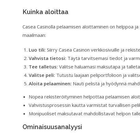
Kuinka aloittaa
Casea Casinolla pelaamisen aloittaminen on helppoa ja 
maailmaan:
Luo tili:
Siirry Casea Casinon verkkosivuille ja rekiste
Vahvista tietosi:
Täytä tarvitsemasi tiedot ja varmist
Tee talletus:
Valitse haluamasi maksutapa ja talleta
Valitse peli:
Tutustu laajaan peliportfolioon ja valits
Aloita pelaaminen:
Nauti pelistä ja hyödynnä mahdol
Nopea rekisteröityminen helpottaa pelaamisen aloit
Vahvistusprosessin kautta varmistat turvallisen pe
Monipuoliset maksutavat mahdollistavat helpon tall
Ominaisuusanalyysi