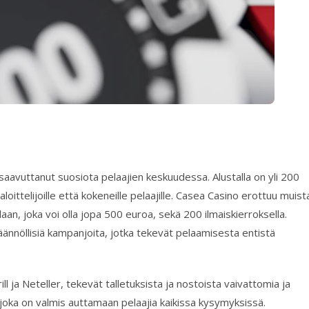
aavuttanut suosiota pelaajien keskuudessa. Alustalla on yli 200
loittelijoille että kokeneille pelaajille. Casea Casino erottuu muist
aan, joka voi olla jopa 500 euroa, sekä 200 ilmaiskierroksella.
säännöllisiä kampanjoita, jotka tekevät pelaamisesta entistä
 ja Neteller, tekevät talletuksista ja nostoista vaivattomia ja
 joka on valmis auttamaan pelaajia kaikissa kysymyksissä.