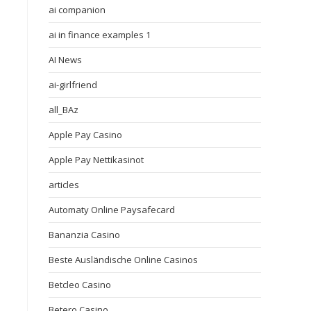
ai companion
ai in finance examples 1
AI News
ai-girlfriend
all_BAz
Apple Pay Casino
Apple Pay Nettikasinot
articles
Automaty Online Paysafecard
Bananzia Casino
Beste Ausländische Online Casinos
Betcleo Casino
Betero Casino