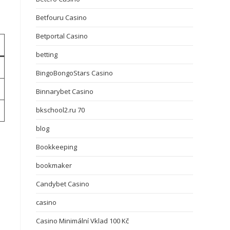
Betfouru Casino
Betportal Casino
betting
BingoBongoStars Casino
Binnarybet Casino
bkschool2.ru 70
blog
Bookkeeping
bookmaker
Candybet Casino
casino
Casino Minimální Vklad 100 Kč