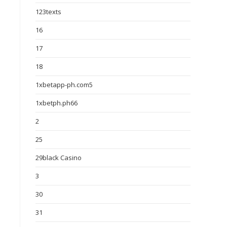
123texts
16
17
18
1xbetapp-ph.com5
1xbetph.ph66
2
25
29black Casino
3
30
31