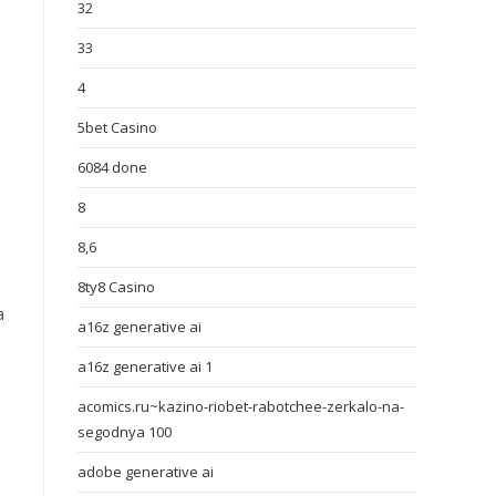
32
33
4
5bet Casino
6084 done
8
8,6
8ty8 Casino
a
a16z generative ai
a16z generative ai 1
acomics.ru~kazino-riobet-rabotchee-zerkalo-na-
segodnya 100
adobe generative ai