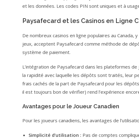
et les données. Les codes PIN sont uniques et à usage un
Paysafecard et les Casinos en Ligne 
De nombreux casinos en ligne populaires au Canada, y c
jeux, acceptent Paysafecard comme méthode de dépôt. 
système de paiement.
L’intégration de Paysafecard dans les plateformes de j
la rapidité avec laquelle les dépôts sont traités, leur
frais cachés de la part de Paysafecard pour les dépôts 
il est toujours bon de vérifier) rend l’expérience enco
Avantages pour le Joueur Canadien
Pour les joueurs canadiens, les avantages de l’utilisat
Simplicité d’utilisation :
Pas de comptes compliqués