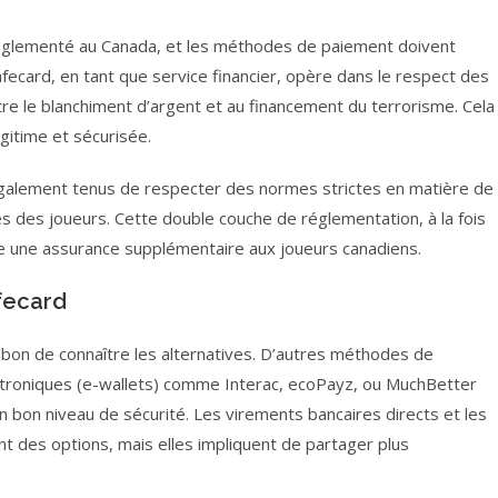
réglementé au Canada, et les méthodes de paiement doivent
ecard, en tant que service financier, opère dans le respect des
ontre le blanchiment d’argent et au financement du terrorisme. Cela
gitime et sécurisée.
également tenus de respecter des normes strictes en matière de
s des joueurs. Cette double couche de réglementation, à la fois
fre une assurance supplémentaire aux joueurs canadiens.
fecard
t bon de connaître les alternatives. D’autres méthodes de
ectroniques (e-wallets) comme Interac, ecoPayz, ou MuchBetter
 bon niveau de sécurité. Les virements bancaires directs et les
nt des options, mais elles impliquent de partager plus