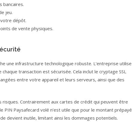
s bancaires.
e jeu.
votre dépôt.
oints de vente physiques.
écurité
he une infrastructure technologique robuste. L’entreprise utilise
 chaque transaction est sécurisée. Cela inclut le cryptage SSL
ngées entre votre appareil et leurs serveurs, ainsi que des
 risques. Contrairement aux cartes de crédit qui peuvent être
de PIN Paysafecard volé n’est utile que pour le montant prépayé
ode devient inutile, limitant ainsi les dommages potentiels.