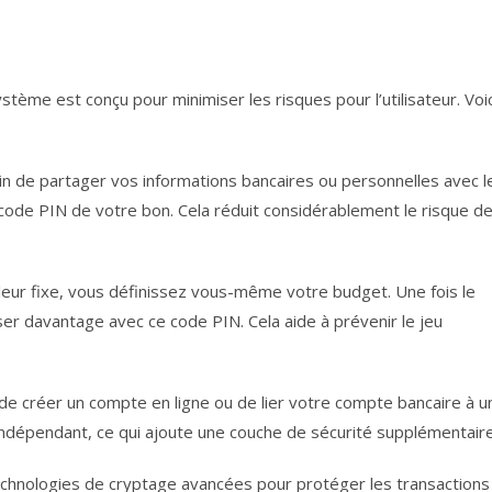
tème est conçu pour minimiser les risques pour l’utilisateur. Voic
de partager vos informations bancaires ou personnelles avec l
code PIN de votre bon. Cela réduit considérablement le risque d
leur fixe, vous définissez vous-même votre budget. Une fois le
 davantage avec ce code PIN. Cela aide à prévenir le jeu
e créer un compte en ligne ou de lier votre compte bancaire à u
t indépendant, ce qui ajoute une couche de sécurité supplémentaire
echnologies de cryptage avancées pour protéger les transactions