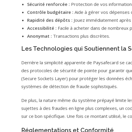
Sécurité renforcée :
Protection de vos information
Contrôle budgétaire :
Aide à gérer vos dépenses d
Rapidité des dépôts :
Jouez immédiatement après 
Accessibilité :
Facile à acheter dans de nombreux p
Anonymat :
Transactions plus discrètes.
Les Technologies qui Soutiennent la S
Derrière la simplicité apparente de Paysafecard se cac
des protocoles de sécurité de pointe pour garantir que
(Secure Sockets Layer) pour protéger les données écha
systèmes de détection de fraude sophistiqués.
De plus, la nature même du système prépayé limite les
sujettes à des fraudes en ligne plus complexes, un co
sur ce bon spécifique. Une fois ce montant utilisé, le c
Réglementations et Conformité