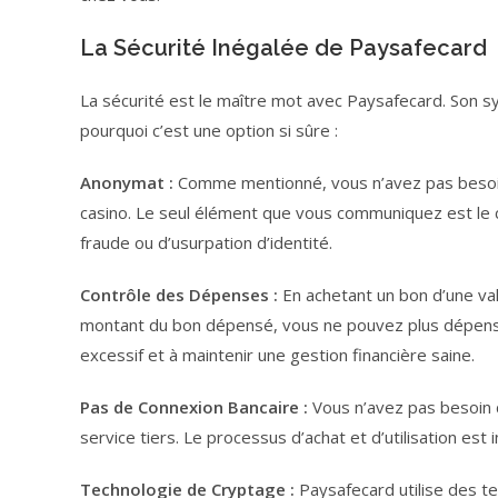
La Sécurité Inégalée de Paysafecard
La sécurité est le maître mot avec Paysafecard. Son sys
pourquoi c’est une option si sûre :
Anonymat :
Comme mentionné, vous n’avez pas besoin 
casino. Le seul élément que vous communiquez est le 
fraude ou d’usurpation d’identité.
Contrôle des Dépenses :
En achetant un bon d’une va
montant du bon dépensé, vous ne pouvez plus dépenser
excessif et à maintenir une gestion financière saine.
Pas de Connexion Bancaire :
Vous n’avez pas besoin d
service tiers. Le processus d’achat et d’utilisation es
Technologie de Cryptage :
Paysafecard utilise des t