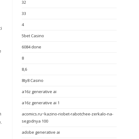
32
33
4
i
5bet Casino
6084 done
e
8
e
8,6
8ty8 Casino
a16z generative ai
a16z generative ai 1
n
acomics.ru~kazino-riobet-rabotchee-zerkalo-na-
segodnya 100
.
adobe generative ai