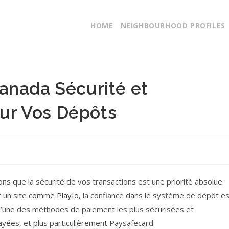
HOME
NEIGHBOURHOOD PROFILES
anada Sécurité et
our Vos Dépôts
ns que la sécurité de vos transactions est une priorité absolue.
ur un site comme
PlayIo
, la confiance dans le système de dépôt es
il l’une des méthodes de paiement les plus sécurisées et
ayées, et plus particulièrement Paysafecard.