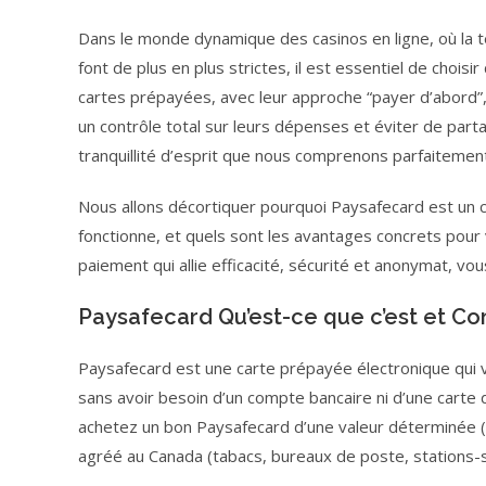
Dans le monde dynamique des casinos en ligne, où la t
font de plus en plus strictes, il est essentiel de choisir
cartes prépayées, avec leur approche “payer d’abord”,
un contrôle total sur leurs dépenses et éviter de part
tranquillité d’esprit que nous comprenons parfaitemen
Nous allons décortiquer pourquoi Paysafecard est un 
fonctionne, et quels sont les avantages concrets pour
paiement qui allie efficacité, sécurité et anonymat, vou
Paysafecard Qu’est-ce que c’est et 
Paysafecard est une carte prépayée électronique qui 
sans avoir besoin d’un compte bancaire ni d’une carte d
achetez un bon Paysafecard d’une valeur déterminée 
agréé au Canada (tabacs, bureaux de poste, stations-se