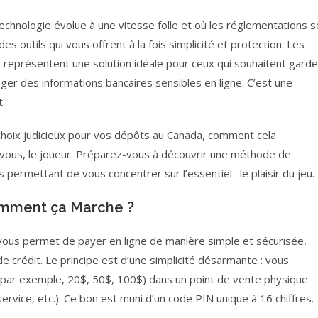
echnologie évolue à une vitesse folle et où les réglementations s
 des outils qui vous offrent à la fois simplicité et protection. Les
 représentent une solution idéale pour ceux qui souhaitent garde
ager des informations bancaires sensibles en ligne. C’est une
t.
choix judicieux pour vos dépôts au Canada, comment cela
 vous, le joueur. Préparez-vous à découvrir une méthode de
s permettant de vous concentrer sur l’essentiel : le plaisir du jeu.
Comment ça Marche ?
vous permet de payer en ligne de manière simple et sécurisée,
e crédit. Le principe est d’une simplicité désarmante : vous
(par exemple, 20$, 50$, 100$) dans un point de vente physique
rvice, etc.). Ce bon est muni d’un code PIN unique à 16 chiffres.