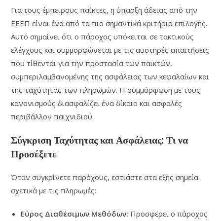
Για τους έμπειρους παίκτες, η ύπαρξη άδειας από την
ΕΕΕΠ είναι ένα από τα πιο σημαντικά κριτήρια επιλογής.
Αυτό σημαίνει ότι ο πάροχος υπόκειται σε τακτικούς
ελέγχους και συμμορφώνεται με τις αυστηρές απαιτήσεις
που τίθενται για την προστασία των παικτών,
συμπεριλαμβανομένης της ασφάλειας των κεφαλαίων και
της ταχύτητας των πληρωμών. Η συμμόρφωση με τους
κανονισμούς διασφαλίζει ένα δίκαιο και ασφαλές
περιβάλλον παιχνιδιού.
Σύγκριση Ταχύτητας και Ασφάλειας: Τι να
Προσέξετε
Όταν συγκρίνετε παρόχους, εστιάστε στα εξής σημεία
σχετικά με τις πληρωμές:
Εύρος Διαθέσιμων Μεθόδων:
Προσφέρει ο πάροχος