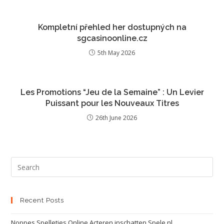
Kompletní přehled her dostupných na
sgcasinoonline.cz
5th May 2026
Les Promotions “Jeu de la Semaine” : Un Levier
Puissant pour les Nouveaux Titres
26th June 2026
Recent Posts
Noppes Spelletjes Online Acteren inschatten Spele nl