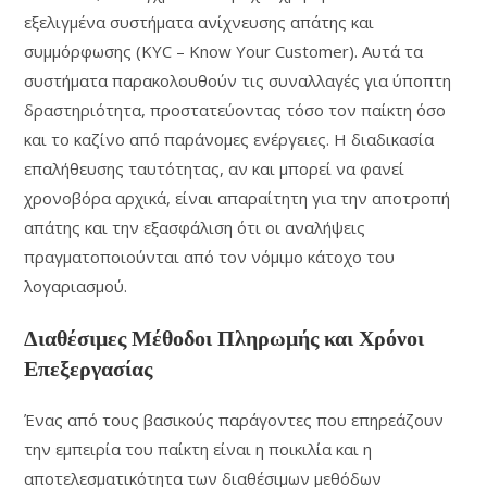
εξελιγμένα συστήματα ανίχνευσης απάτης και
συμμόρφωσης (KYC – Know Your Customer). Αυτά τα
συστήματα παρακολουθούν τις συναλλαγές για ύποπτη
δραστηριότητα, προστατεύοντας τόσο τον παίκτη όσο
και το καζίνο από παράνομες ενέργειες. Η διαδικασία
επαλήθευσης ταυτότητας, αν και μπορεί να φανεί
χρονοβόρα αρχικά, είναι απαραίτητη για την αποτροπή
απάτης και την εξασφάλιση ότι οι αναλήψεις
πραγματοποιούνται από τον νόμιμο κάτοχο του
λογαριασμού.
Διαθέσιμες Μέθοδοι Πληρωμής και Χρόνοι
Επεξεργασίας
Ένας από τους βασικούς παράγοντες που επηρεάζουν
την εμπειρία του παίκτη είναι η ποικιλία και η
αποτελεσματικότητα των διαθέσιμων μεθόδων