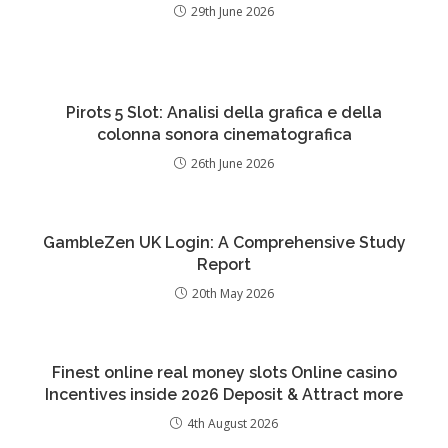
29th June 2026
Pirots 5 Slot: Analisi della grafica e della
colonna sonora cinematografica
26th June 2026
GambleZen UK Login: A Comprehensive Study
Report
20th May 2026
Finest online real money slots Online casino
Incentives inside 2026 Deposit & Attract more
4th August 2026