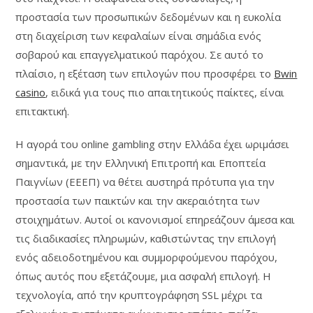
προστασία των προσωπικών δεδομένων και η ευκολία
στη διαχείριση των κεφαλαίων είναι σημάδια ενός
σοβαρού και επαγγελματικού παρόχου. Σε αυτό το
πλαίσιο, η εξέταση των επιλογών που προσφέρει το
Bwin
casino
, ειδικά για τους πιο απαιτητικούς παίκτες, είναι
επιτακτική.
Η αγορά του online gambling στην Ελλάδα έχει ωριμάσει
σημαντικά, με την Ελληνική Επιτροπή και Εποπτεία
Παιγνίων (ΕΕΕΠ) να θέτει αυστηρά πρότυπα για την
προστασία των παικτών και την ακεραιότητα των
στοιχημάτων. Αυτοί οι κανονισμοί επηρεάζουν άμεσα και
τις διαδικασίες πληρωμών, καθιστώντας την επιλογή
ενός αδειοδοτημένου και συμμορφούμενου παρόχου,
όπως αυτός που εξετάζουμε, μια ασφαλή επιλογή. Η
τεχνολογία, από την κρυπτογράφηση SSL μέχρι τα