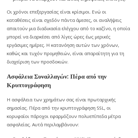
Οι χρόνοι επεξεργασίας είναι κρίσιμοι. Ενώ οι
καταθέσεις είναι σχεδόν πάντα άμεσες, οι αναλήψεις
απαιτούν μια διαδικασία ελέγχου από το καζίνο, η οποία
μπορεί να διαρκέσει από λίγες ώρες έως μερικές
εργάσιμες ημέρες. Η κατανόηση αυτών των χρόνων,
καθώς και τυχόν προμηθειών, είναι απαραίτητη για τη
διαχείριση των προσδοκιών.
Ασφάλεια Συναλλαγών: Πέρα από την
Κρυπτογράφηση
Η ασφάλεια των χρημάτων σας είναι πρωταρχικής
σημασίας. Πέρα από την κρυπτογράφηση SSL, οι
κορυφαίοι πάροχοι εφαρμόζουν πολυεπίπεδα μέτρα
ασφαλείας. Αυτά περιλαμβάνουν: