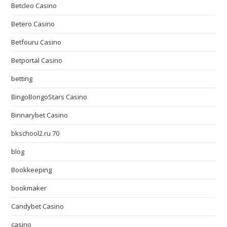
Betcleo Casino
Betero Casino
Betfouru Casino
Betportal Casino
betting
BingoBongoStars Casino
Binnarybet Casino
bkschool2.ru 70
blog
Bookkeeping
bookmaker
Candybet Casino
casino