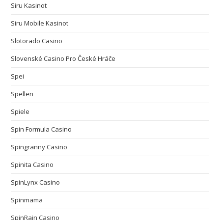
Siru Kasinot
Siru Mobile Kasinot
Slotorado Casino
Slovenské Casino Pro České Hráče
Spei
Spellen
Spiele
Spin Formula Casino
Spingranny Casino
Spinita Casino
SpinLynx Casino
Spinmama
SpinRain Casino