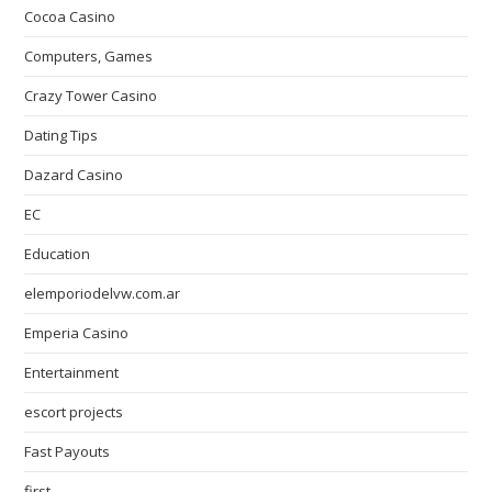
Cocoa Casino
Computers, Games
Crazy Tower Сasino
Dating Tips
Dazard Casino
EC
Education
elemporiodelvw.com.ar
Emperia Casino
Entertainment
escort projects
Fast Payouts
first