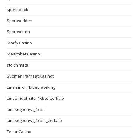
sportsbook
Sportwedden
Sportwetten
Starfy Casino
Stealthbet Casino
stoichimata
Suomen Parhaat Kasinot
t.memirror_1xbet_working
t.meofficial_site_1xbet_zerkalo
t.mesegodnya_1xbet
t.mesegodnya_1xbet_zerkalo
Tesor Casino