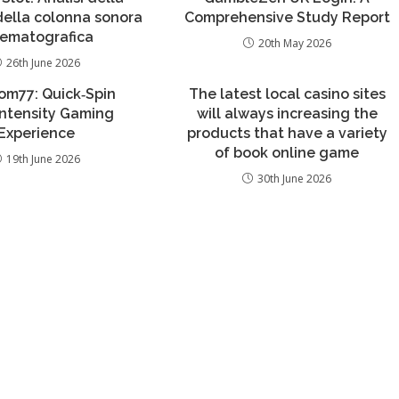
 della colonna sonora
Comprehensive Study Report
nematografica
20th May 2026
26th June 2026
m77: Quick‑Spin
The latest local casino sites
Intensity Gaming
will always increasing the
Experience
products that have a variety
of book online game
19th June 2026
30th June 2026