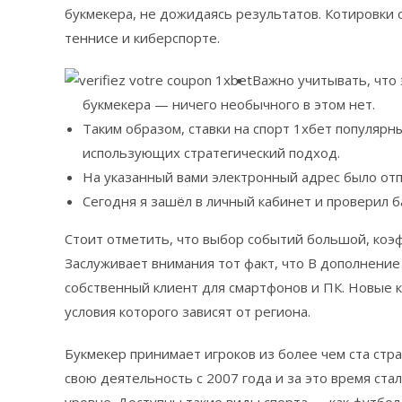
букмекера, не дожидаясь результатов. Котировки 
теннисе и киберспорте.
Важно учитывать, что
букмекера — ничего необычного в этом нет.
Таким образом, ставки на спорт 1хбет популярны
использующих стратегический подход.
На указанный вами электронный адрес было от
Сегодня я зашёл в личный кабинет и проверил б
Стоит отметить, что выбор событий большой, коэ
Заслуживает внимания тот факт, что В дополнение 
собственный клиент для смартфонов и ПК. Новые 
условия которого зависят от региона.
Букмекер принимает игроков из более чем ста стр
свою деятельность с 2007 года и за это время ст