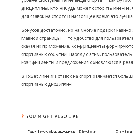
уровне. Доступны такие виды спорта — как футбол,
дисциплины. Кто-нибудь может оспорить мнение, 
для ставок на спорт? В настоящее время это лучш
Бонусов достаточно, но на многие подарки казино
главной страницы — то удобство для пользователе
скачал их приложение. Коэффициенты формируются
спортивных событий. Наряду с этим, пользователь
коэффициенты и предложения обновляются в реал
В 1xBet линейка ставок на спорт отличается боль
спортивных дисциплин.
YOU MIGHT ALSO LIKE
Den tropiske ø-tema i Pirots 5
Pirots 5