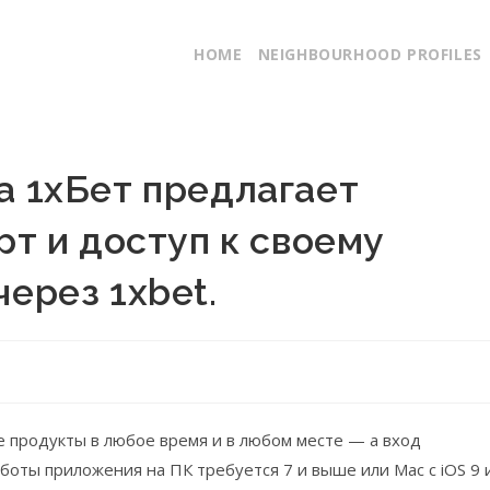
HOME
NEIGHBOURHOOD PROFILES
а 1хБет предлагает
рт и доступ к своему
ерез 1xbet.
 продукты в любое время и в любом месте — а вход
боты приложения на ПК требуется 7 и выше или Mac с iOS 9 