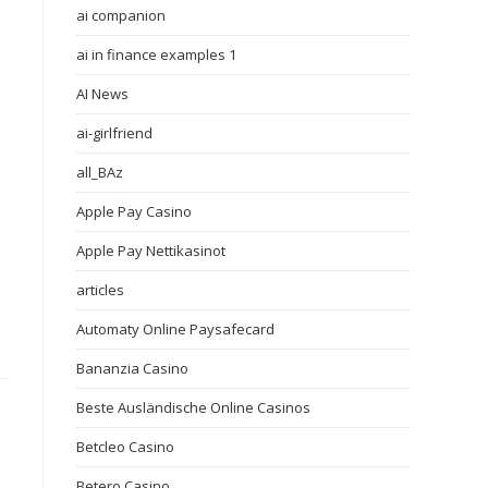
ai companion
ai in finance examples 1
AI News
ai-girlfriend
all_BAz
е
Apple Pay Casino
Apple Pay Nettikasinot
articles
Automaty Online Paysafecard
Bananzia Casino
Beste Ausländische Online Casinos
Betcleo Casino
Betero Casino