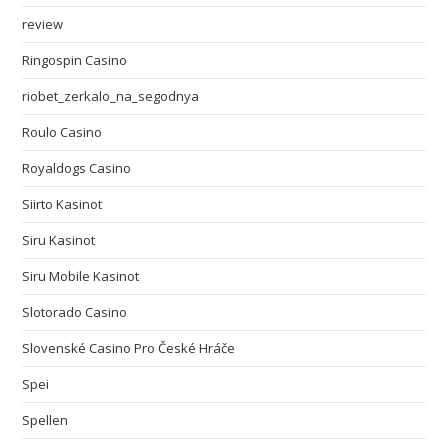
review
Ringospin Casino
riobet_zerkalo_na_segodnya
Roulo Casino
Royaldogs Casino
Siirto Kasinot
Siru Kasinot
Siru Mobile Kasinot
Slotorado Casino
Slovenské Casino Pro České Hráče
Spei
Spellen