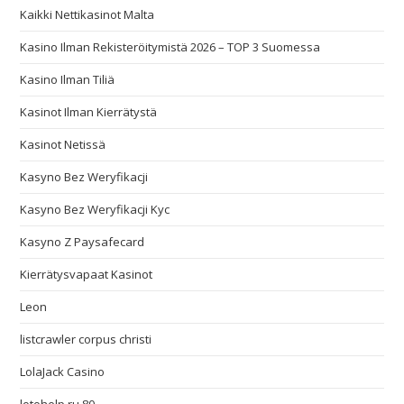
Kaikki Nettikasinot Malta
Kasino Ilman Rekisteröitymistä 2026 – TOP 3 Suomessa
Kasino Ilman Tiliä
Kasinot Ilman Kierrätystä
Kasinot Netissä
Kasyno Bez Weryfikacji
Kasyno Bez Weryfikacji Kyc
Kasyno Z Paysafecard
Kierrätysvapaat Kasinot
Leon
listcrawler corpus christi
LolaJack Casino