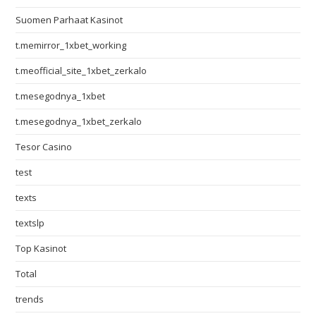
Suomen Parhaat Kasinot
t.memirror_1xbet_working
t.meofficial_site_1xbet_zerkalo
t.mesegodnya_1xbet
t.mesegodnya_1xbet_zerkalo
Tesor Casino
test
texts
textslp
Top Kasinot
Total
trends