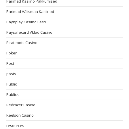
Parimad Kasiino Pakkumised
Parimad Välismaa Kasiinod
Paynplay Kasiino Eesti
Paysafecard Vklad Casino
Piratepots Casino
Poker
Post
posts
Public
Publick
Redracer Casino
Reelson Casino
resources