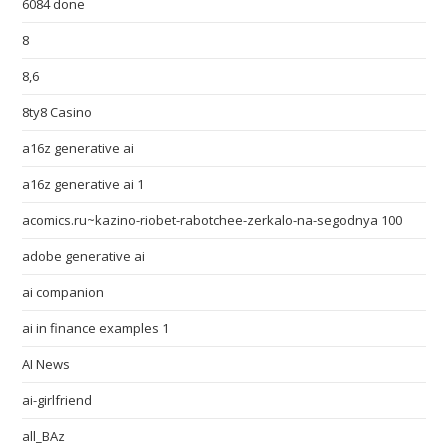
6084 done
8
8,6
8ty8 Casino
a16z generative ai
a16z generative ai 1
acomics.ru~kazino-riobet-rabotchee-zerkalo-na-segodnya 100
adobe generative ai
ai companion
ai in finance examples 1
AI News
ai-girlfriend
all_BAz