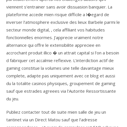
viennent s’entrainer sans avoir dissuasion banquier. La
plateforme accede mien risque difficile a l�egard de
inverser l’atmosphere exclusive des lieux Barbele parmi le
secteur monde digital, , cela affiliant vos habitudes
fonctionnelles enormes. J’apprecie vraiment notre
alternance qui offre le extensibilite appreciee en
accrochant produit illico � un attrait capital si l’on a besoin
d fabriquer cet accalmie reflexive. L’interdiction actif de
gaming constitue la volumes une telle davantage mieux
complete, adapte pas uniquement avec ce blog et aussi
du la totalite casinos physiques, groupement de gaming
sauf que estrades agreees via l’Autorite Ressortissante
du jeu.
Publiez contacter tout de suite mien salle de jeu un
tantinet via un Direct Matou sauf que l’adresse