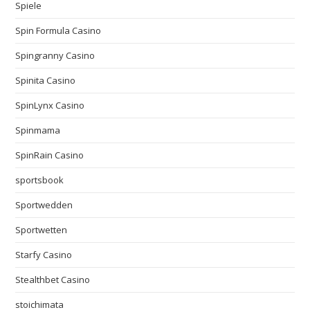
Spiele
Spin Formula Casino
Spingranny Casino
Spinita Casino
SpinLynx Casino
Spinmama
SpinRain Casino
sportsbook
Sportwedden
Sportwetten
Starfy Casino
Stealthbet Casino
stoichimata