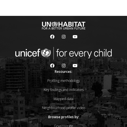
Resources:
Profiling methodology
Key findings and indicators
Mapped data
Neighbourhood profile video
Browse profiles by:
Governorate