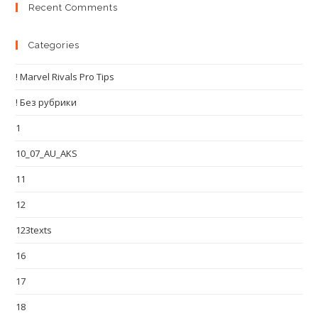
Recent Comments
Categories
! Marvel Rivals Pro Tips
! Без рубрики
1
10_07_AU_AKS
11
12
123texts
16
17
18