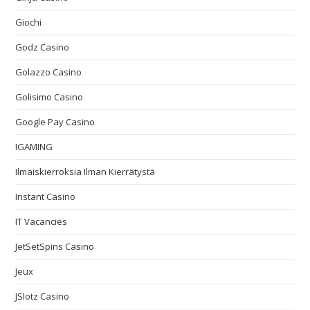
Giochi
Godz Casino
Golazzo Casino
Golisimo Casino
Google Pay Casino
IGAMING
Ilmaiskierroksia Ilman Kierrätystä
Instant Casino
IT Vacancies
JetSetSpins Casino
Jeux
JSlotz Casino