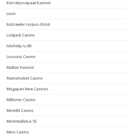
Kierrätysvapaat Kasinot
Leon
listcrawler corpus christi
LolaJack Casino
lotohelp.ru 80
Lussurio Casino
Maltan Kasinot
Mamzinobet Casino
Megapari New Casinos
Millioner Casino
MineBit Casino
Minimitalletus 5E
Mino Casino