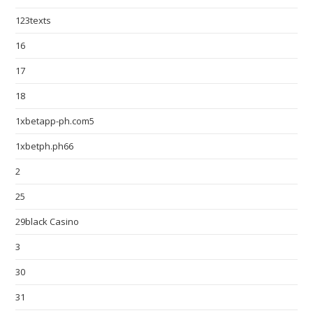
123texts
16
17
18
1xbetapp-ph.com5
1xbetph.ph66
2
25
29black Casino
3
30
31