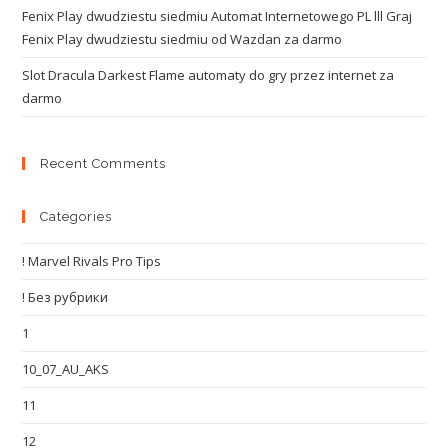
Fenix Play dwudziestu siedmiu Automat Internetowego PL lll Graj
Fenix Play dwudziestu siedmiu od Wazdan za darmo
Slot Dracula Darkest Flame automaty do gry przez internet za
darmo
Recent Comments
Categories
! Marvel Rivals Pro Tips
! Без рубрики
1
10_07_AU_AKS
11
12