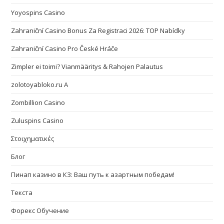
Yoyospins Casino
Zahraniční Casino Bonus Za Registraci 2026: TOP Nabídky
Zahraniční Casino Pro České Hráče
Zimpler ei toimi? Vianmääritys & Rahojen Palautus
zolotoyabloko.ru A
Zombillion Casino
Zuluspins Casino
Στοιχηματικές
Блог
Пинап казино в КЗ: Ваш путь к азартным победам!
Текста
Форекс Обучение