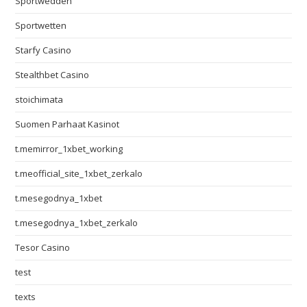
Sportwedden
Sportwetten
Starfy Casino
Stealthbet Casino
stoichimata
Suomen Parhaat Kasinot
t.memirror_1xbet_working
t.meofficial_site_1xbet_zerkalo
t.mesegodnya_1xbet
t.mesegodnya_1xbet_zerkalo
Tesor Casino
test
texts