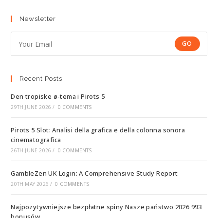
Newsletter
GO
Recent Posts
Den tropiske ø-tema i Pirots 5
29TH JUNE 2026
/
0 COMMENTS
Pirots 5 Slot: Analisi della grafica e della colonna sonora
cinematografica
26TH JUNE 2026
/
0 COMMENTS
GambleZen UK Login: A Comprehensive Study Report
20TH MAY 2026
/
0 COMMENTS
Najpozytywniejsze bezpłatne spiny Nasze państwo 2026 993
bonusów