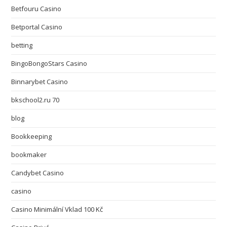
Betfouru Casino
Betportal Casino
betting
BingoBongoStars Casino
Binnarybet Casino
bkschool2.ru 70
blog
Bookkeeping
bookmaker
Candybet Casino
casino
Casino Minimální Vklad 100 Kč