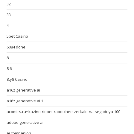
32
33
4
5bet Casino
6084 done
8
8,6
8ty8 Casino
a16z generative ai
a16z generative ai 1
acomics.ru~kazino-riobet-rabotchee-zerkalo-na-segodnya 100
adobe generative ai
ai companion