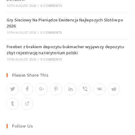
10TH AUGUST 2026
/
0 COMMENTS
Gry Sieciowy Na Pieniądze Ewidencja Najlepszych Slotów po
2026
10TH AUGUST 2026
/
0 COMMENTS
Freebet z brakiem depozytu bukmacher wyjąwszy depozytu
zbyt rejestrację na terytorium polski
10TH AUGUST 2026
/
0 COMMENTS
Please Share This
Follow Us