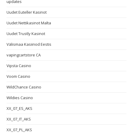
updates
Uudet Euteller Kasinot
Uudet Nettikasinot Malta
Uudet Trustly Kasinot
Välismaa Kasiinod Eestis
vapingcartstore CA
Vipsta Casino
Voom Casino
WildChance Casino
Wildies Casino
XX_07_ES_AKS
XX_07_IT_AKS
XX_07_PL_AKS