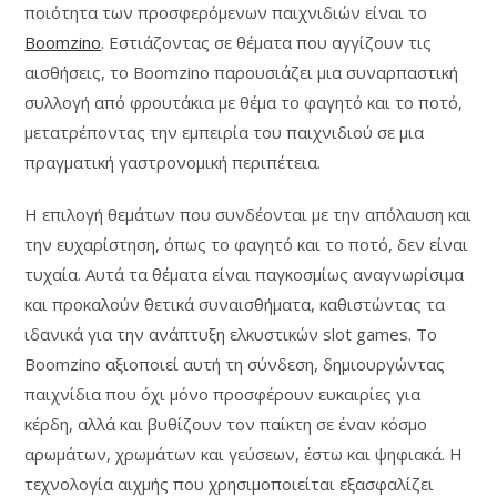
ποιότητα των προσφερόμενων παιχνιδιών είναι το
Boomzino
. Εστιάζοντας σε θέματα που αγγίζουν τις
αισθήσεις, το Boomzino παρουσιάζει μια συναρπαστική
συλλογή από φρουτάκια με θέμα το φαγητό και το ποτό,
μετατρέποντας την εμπειρία του παιχνιδιού σε μια
πραγματική γαστρονομική περιπέτεια.
Η επιλογή θεμάτων που συνδέονται με την απόλαυση και
την ευχαρίστηση, όπως το φαγητό και το ποτό, δεν είναι
τυχαία. Αυτά τα θέματα είναι παγκοσμίως αναγνωρίσιμα
και προκαλούν θετικά συναισθήματα, καθιστώντας τα
ιδανικά για την ανάπτυξη ελκυστικών slot games. Το
Boomzino αξιοποιεί αυτή τη σύνδεση, δημιουργώντας
παιχνίδια που όχι μόνο προσφέρουν ευκαιρίες για
κέρδη, αλλά και βυθίζουν τον παίκτη σε έναν κόσμο
αρωμάτων, χρωμάτων και γεύσεων, έστω και ψηφιακά. Η
τεχνολογία αιχμής που χρησιμοποιείται εξασφαλίζει