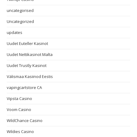
uncategorised
Uncategorized
updates
Uudet Euteller Kasinot
Uudet Nettikasinot Malta
Uudet Trustly Kasinot
Välismaa Kasiinod Eestis
vapingcartstore CA
Vipsta Casino
Voom Casino
WildChance Casino
Wildies Casino