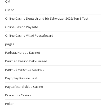
OM
OM cc
Online Casino Deutschland für Schweizer 2026: Top 3 Test
Online Casino Paysafe
Online Casino Vklad Paysafecard
pages
Parhaat Nordea Kasinot
Parimad Kasiino Pakkumised
Parimad Välismaa Kasiinod
Paynplay Kasiino Eesti
Paysafecard Vklad Casino
Piratepots Casino
Poker