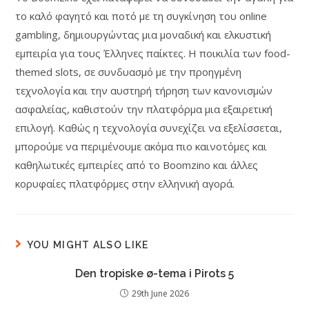
το καλό φαγητό και ποτό με τη συγκίνηση του online
gambling, δημιουργώντας μια μοναδική και ελκυστική
εμπειρία για τους Έλληνες παίκτες. Η ποικιλία των food-
themed slots, σε συνδυασμό με την προηγμένη
τεχνολογία και την αυστηρή τήρηση των κανονισμών
ασφαλείας, καθιστούν την πλατφόρμα μια εξαιρετική
επιλογή. Καθώς η τεχνολογία συνεχίζει να εξελίσσεται,
μπορούμε να περιμένουμε ακόμα πιο καινοτόμες και
καθηλωτικές εμπειρίες από το Boomzino και άλλες
κορυφαίες πλατφόρμες στην ελληνική αγορά.
YOU MIGHT ALSO LIKE
Den tropiske ø-tema i Pirots 5
29th June 2026