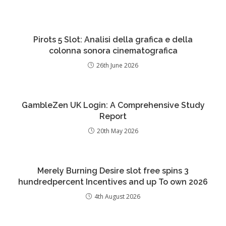
Pirots 5 Slot: Analisi della grafica e della
colonna sonora cinematografica
26th June 2026
GambleZen UK Login: A Comprehensive Study
Report
20th May 2026
Merely Burning Desire slot free spins 3
hundredpercent Incentives and up To own 2026
4th August 2026