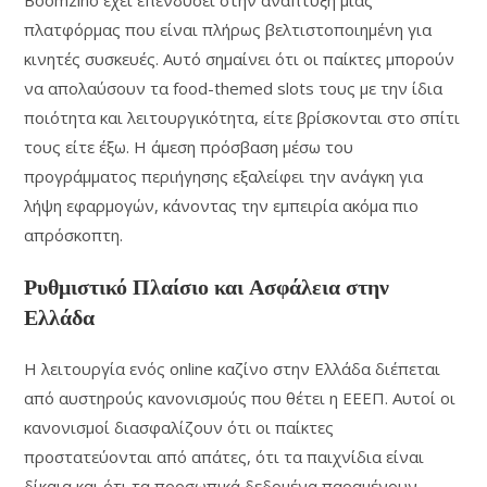
Boomzino έχει επενδύσει στην ανάπτυξη μιας
πλατφόρμας που είναι πλήρως βελτιστοποιημένη για
κινητές συσκευές. Αυτό σημαίνει ότι οι παίκτες μπορούν
να απολαύσουν τα food-themed slots τους με την ίδια
ποιότητα και λειτουργικότητα, είτε βρίσκονται στο σπίτι
τους είτε έξω. Η άμεση πρόσβαση μέσω του
προγράμματος περιήγησης εξαλείφει την ανάγκη για
λήψη εφαρμογών, κάνοντας την εμπειρία ακόμα πιο
απρόσκοπτη.
Ρυθμιστικό Πλαίσιο και Ασφάλεια στην
Ελλάδα
Η λειτουργία ενός online καζίνο στην Ελλάδα διέπεται
από αυστηρούς κανονισμούς που θέτει η ΕΕΕΠ. Αυτοί οι
κανονισμοί διασφαλίζουν ότι οι παίκτες
προστατεύονται από απάτες, ότι τα παιχνίδια είναι
δίκαια και ότι τα προσωπικά δεδομένα παραμένουν