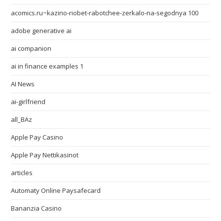
acomics.ru~kazino-riobet-rabotchee-zerkalo-na-segodnya 100
adobe generative ai
ai companion
ai in finance examples 1
AI News
ai-girlfriend
all_BAz
Apple Pay Casino
Apple Pay Nettikasinot
articles
Automaty Online Paysafecard
Bananzia Casino