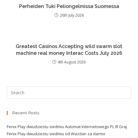
Perheiden Tuki Peliongelmissa Suomessa
26th July 2026
Greatest Casinos Accepting wild swarm slot
machine real money Interac Costs July 2026
4th August 2026
Recent Posts
Fenix Play dwudziestu siedmiu Automat Internetowego PL lll Graj
Fenix Play dwudziestu siedmiu od Wazdan za darmo