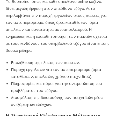
Το Boomzino, όπως και κάθε υπεύθυνο online καζίνο,
δίνει μεγάλη έμφαση στον υπεύθυνο τζόγο. Αυτό
περιλαμβάνει την παροχή εργαλείων στους παίκτες για
τον αυτοπεριορισμό, όπως όρια καταθέσεων, όρια
απωλειών και δυνατότητα αυτοαποκλεισμού. Η
ενημέρωση και η ευαισθητοποίηση των παικτών σχετικά
με τους κινδύνους του υπερβολικού τζόγου είναι επίσης
βασικό μέλημα.
Επαλήθευση της ηλικίας των παικτών.
Παροχή εργαλείων για τον αυτοπεριορισμό (όρια
καταθέσεων, απωλειών, χρόνου παιχνιδιού).
Πληροφορίες και πόροι για την αντιμετώπιση του
προβλήματος του τζόγου.
Διασφάλιση της δικαιοσύνης των παιχνιδιών μέσω
ανεξάρτητων ελέγχων.
Η Τεχνολογική Εξέλιξη και το Μέλλον των