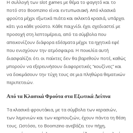
Η συλλογή των slot games με θέμα το φαγητό και το
ποτό στο Boomzino είναι εντυπωσιακή. Από κλασικά
φρούτα μέχρι εξωτικά πιάτα και εκλεκτά κρασιά, υπάρχει
κάτι για κάθε γούστο. Κάθε παιχνίδι έχει σχεδιαστεί με
προσοχή στη λεπτομέρεια, από τα σύμβολα που
απεικονίζουν διάφορα εδέσματα μέχρι τα ηχητικά εφέ
που ενισχύουν την ατμόσφαιρα. Η ποικιλία αυτή
διασφαλίζει ότι οι παίκτες δεν θα βαρεθούν ποτέ, καθώς
μπορούν να εξερευνήσουν διαφορετικές “κουζίνες” και
να δοκιμάσουν την τύχη τους σε μια πληθώρα θεματικών
περιπετειών.
Από τα Κλασικά Φρούτα στα Εξωτικά Δείπνα
Τα κλασικά φρουτάκια, με τα σύμβολα των κερασιών,
των λεμονιών και των καρπουζιών, έχουν πάντα τη θέση
τους. Ωστόσο, το Boomzino ανεβάζει τον πήχη,