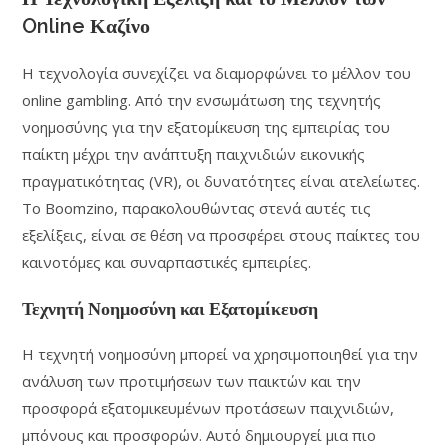
Online Καζίνο
Η τεχνολογία συνεχίζει να διαμορφώνει το μέλλον του
online gambling. Από την ενσωμάτωση της τεχνητής
νοημοσύνης για την εξατομίκευση της εμπειρίας του
παίκτη μέχρι την ανάπτυξη παιχνιδιών εικονικής
πραγματικότητας (VR), οι δυνατότητες είναι ατελείωτες.
Το Boomzino, παρακολουθώντας στενά αυτές τις
εξελίξεις, είναι σε θέση να προσφέρει στους παίκτες του
καινοτόμες και συναρπαστικές εμπειρίες.
Τεχνητή Νοημοσύνη και Εξατομίκευση
Η τεχνητή νοημοσύνη μπορεί να χρησιμοποιηθεί για την
ανάλυση των προτιμήσεων των παικτών και την
προσφορά εξατομικευμένων προτάσεων παιχνιδιών,
μπόνους και προσφορών. Αυτό δημιουργεί μια πιο