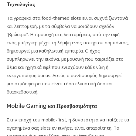
Τεχνολογίας
Τα γραφικά στα food-themed slots είναι συχνά ζωντανά
και λεπτομερή, με τα σύμβολα να μοιάζουν σχεδόν
“βρώσιμα”. Η προσοχή στη λεπτομέρεια, από την υφή
ενός μπέργκερ μέχρι τη λάμψη ενός ποτηριού σαμπάνιας,
δημιουργεί μια καθηλωτική εμπειρία. Ο ήχος
συμπληρώνει την εικόνα, με μουσική που ταιριάζει στο
θέμα και ηχητικά εφέ που ενισχύουν κάθε νίκη ή
ενεργοποίηση bonus. Αυτός ο συνδυασμός δημιουργεί
μια ατμόσφαιρα που είναι τόσο ελκυστική όσο και
διασκεδαστική.
Mobile Gaming και Προσβασιμότητα
Στην εποχή του mobile-first, η δυνατότητα να παίζετε τα
αγαπημένα σας slots εν κινήσει είναι απαραίτητη. Το